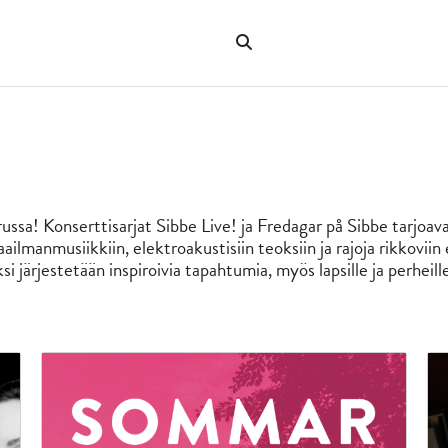
Hae
verkkosivustolta
"Hae"
russa! Konserttisarjat Sibbe Live! ja Fredagar på Sibbe tarjo
ailmanmusiikkiin, elektroakustisiin teoksiin ja rajoja rikkoviin
äksi järjestetään inspiroivia tapahtumia, myös lapsille ja perhei