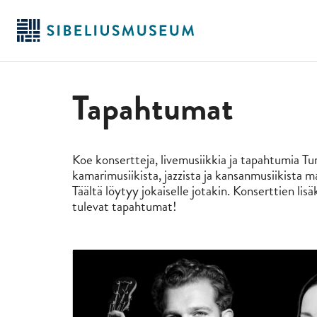
Siirry
pääsisältöön
Tapahtumat
Koe konsertteja, livemusiikkia ja tapahtumia Tu
kamarimusiikista, jazzista ja kansanmusiikista ma
Täältä löytyy jokaiselle jotakin. Konserttien lis
tulevat tapahtumat!