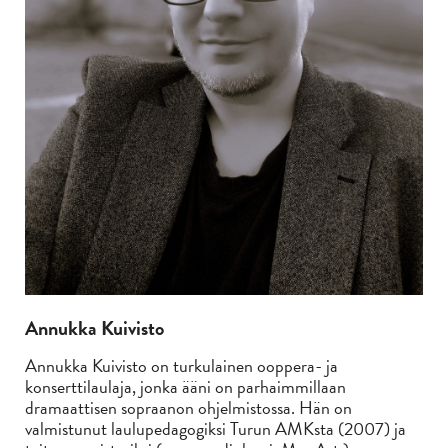
Annukka Kuivisto
Annukka Kuivisto on turkulainen ooppera- ja
konserttilaulaja, jonka ääni on parhaimmillaan
dramaattisen sopraanon ohjelmistossa. Hän on
valmistunut laulupedagogiksi Turun AMKsta (2007) ja