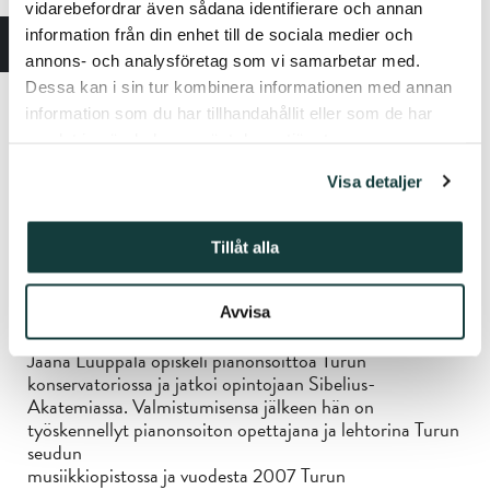
vidarebefordrar även sådana identifierare och annan
information från din enhet till de sociala medier och
annons- och analysföretag som vi samarbetar med.
Dessa kan i sin tur kombinera informationen med annan
information som du har tillhandahållit eller som de har
samlat in när du har använt deras tjänster.
Visa detaljer
Tillåt alla
Avvisa
Jaana Luuppala
Jaana Luuppala opiskeli pianonsoittoa Turun
konservatoriossa ja jatkoi opintojaan Sibelius-
Akatemiassa. Valmistumisensa jälkeen hän on
työskennellyt pianonsoiton opettajana ja lehtorina Turun
seudun
musiikkiopistossa ja vuodesta 2007 Turun