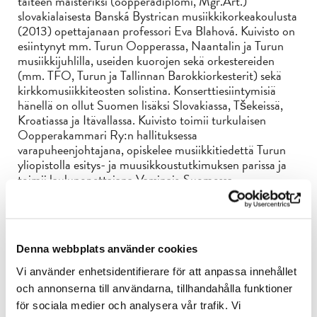
taiteen maisteriksi (oopperadiplomi, Mgr.Art.)
slovakialaisesta Banská Bystrican musiikkikorkeakoulusta
(2013) opettajanaan professori Eva Blahová. Kuivisto on
esiintynyt mm. Turun Oopperassa, Naantalin ja Turun
musiikkijuhlilla, useiden kuorojen sekä orkestereiden
(mm. TFO, Turun ja Tallinnan Barokkiorkesterit) sekä
kirkkomusiikkiteosten solistina. Konserttiesiintymisiä
hänellä on ollut Suomen lisäksi Slovakiassa, Tšekeissä,
Kroatiassa ja Itävallassa. Kuivisto toimii turkulaisen
Oopperakammari Ry:n hallituksessa
varapuheenjohtajana, opiskelee musiikkitiedettä Turun
yliopistolla esitys- ja muusikkoustutkimuksen parissa ja
toimii laulunopettajana Varsinais-Suomessa.
Denna webbplats använder cookies
Vi använder enhetsidentifierare för att anpassa innehållet
och annonserna till användarna, tillhandahålla funktioner
för sociala medier och analysera vår trafik. Vi