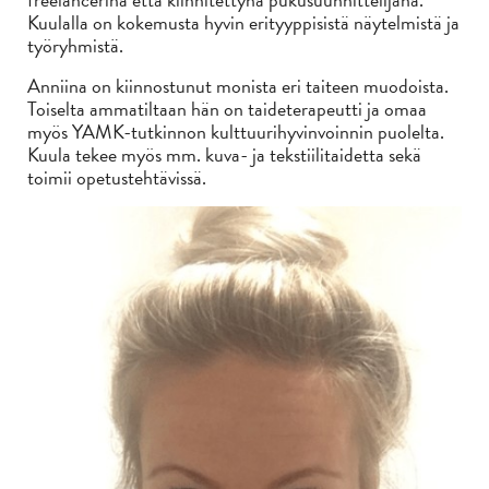
Kuulalla on kokemusta hyvin erityyppisistä näytelmistä ja
työryhmistä.
Anniina on kiinnostunut monista eri taiteen muodoista.
Toiselta ammatiltaan hän on taideterapeutti ja omaa
myös YAMK-tutkinnon kulttuurihyvinvoinnin puolelta.
Kuula tekee myös mm. kuva- ja tekstiilitaidetta sekä
toimii opetustehtävissä.