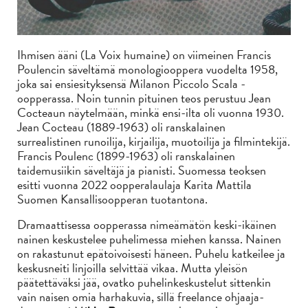
Ihmisen ääni (La Voix humaine) on viimeinen Francis
Poulencin säveltämä monologiooppera vuodelta 1958,
joka sai ensiesityksensä Milanon Piccolo Scala -
oopperassa. Noin tunnin pituinen teos perustuu Jean
Cocteaun näytelmään, minkä ensi-ilta oli vuonna 1930.
Jean Cocteau (1889-1963) oli ranskalainen
surrealistinen runoilija, kirjailija, muotoilija ja filmintekijä.
Francis Poulenc (1899-1963) oli ranskalainen
taidemusiikin säveltäjä ja pianisti. Suomessa teoksen
esitti vuonna 2022 oopperalaulaja Karita Mattila
Suomen Kansallisoopperan tuotantona.
Dramaattisessa oopperassa nimeämätön keski-ikäinen
nainen keskustelee puhelimessa miehen kanssa. Nainen
on rakastunut epätoivoisesti häneen. Puhelu katkeilee ja
keskusneiti linjoilla selvittää vikaa. Mutta yleisön
päätettäväksi jää, ovatko puhelinkeskustelut sittenkin
vain naisen omia harhakuvia, sillä freelance ohjaaja-