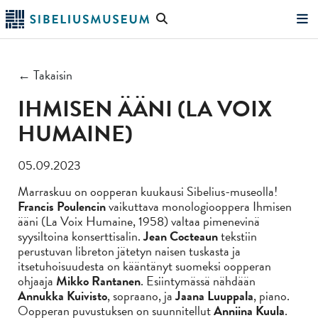
Siirry
Hae
pääsisältöön
verkkosivustolta
"Hae"
← Takaisin
IHMISEN ÄÄNI (LA VOIX
HUMAINE)
05.09.2023
Marraskuu on oopperan kuukausi Sibelius-museolla!
Francis Poulencin
vaikuttava monologiooppera Ihmisen
ääni (La Voix Humaine, 1958) valtaa pimenevinä
syysiltoina konserttisalin.
Jean Cocteaun
tekstiin
perustuvan libreton jätetyn naisen tuskasta ja
itsetuhoisuudesta on kääntänyt suomeksi oopperan
ohjaaja
Mikko Rantanen
. Esiintymässä nähdään
Annukka Kuivisto
, sopraano, ja
Jaana Luuppala
, piano.
Oopperan puvustuksen on suunnitellut
Anniina Kuula
.