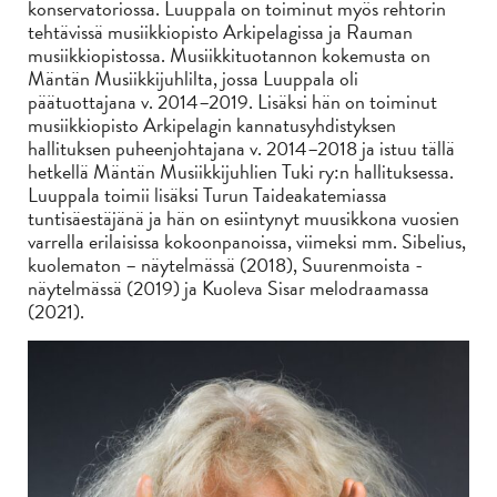
konservatoriossa. Luuppala on toiminut myös rehtorin
tehtävissä musiikkiopisto Arkipelagissa ja Rauman
musiikkiopistossa. Musiikkituotannon kokemusta on
Mäntän Musiikkijuhlilta, jossa Luuppala oli
päätuottajana v. 2014–2019. Lisäksi hän on toiminut
musiikkiopisto Arkipelagin kannatusyhdistyksen
hallituksen puheenjohtajana v. 2014–2018 ja istuu tällä
hetkellä Mäntän Musiikkijuhlien Tuki ry:n hallituksessa.
Luuppala toimii lisäksi Turun Taideakatemiassa
tuntisäestäjänä ja hän on esiintynyt muusikkona vuosien
varrella erilaisissa kokoonpanoissa, viimeksi mm. Sibelius,
kuolematon – näytelmässä (2018), Suurenmoista -
näytelmässä (2019) ja Kuoleva Sisar melodraamassa
(2021).