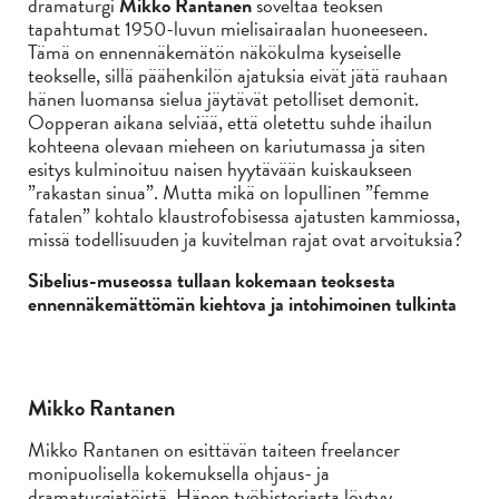
dramaturgi
Mikko Rantanen
soveltaa teoksen
tapahtumat 1950-luvun mielisairaalan huoneeseen.
Tämä on ennennäkemätön näkökulma kyseiselle
teokselle, sillä päähenkilön ajatuksia eivät jätä rauhaan
hänen luomansa sielua jäytävät petolliset demonit.
Oopperan aikana selviää, että oletettu suhde ihailun
kohteena olevaan mieheen on kariutumassa ja siten
esitys kulminoituu naisen hyytävään kuiskaukseen
”rakastan sinua”. Mutta mikä on lopullinen ”femme
fatalen” kohtalo klaustrofobisessa ajatusten kammiossa,
missä todellisuuden ja kuvitelman rajat ovat arvoituksia?
Sibelius-museossa tullaan kokemaan teoksesta
ennennäkemättömän kiehtova ja intohimoinen tulkinta
Mikko Rantanen
Mikko Rantanen on esittävän taiteen freelancer
monipuolisella kokemuksella ohjaus- ja
dramaturgiatöistä. Hänen työhistoriasta löytyy