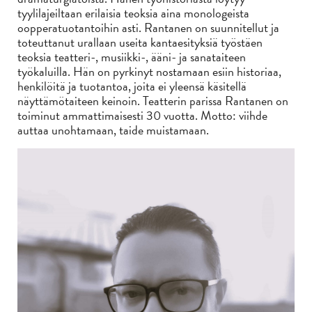
tyylilajeiltaan erilaisia teoksia aina monologeista
oopperatuotantoihin asti. Rantanen on suunnitellut ja
toteuttanut urallaan useita kantaesityksiä työstäen
teoksia teatteri-, musiikki-, ääni- ja sanataiteen
työkaluilla. Hän on pyrkinyt nostamaan esiin historiaa,
henkilöitä ja tuotantoa, joita ei yleensä käsitellä
näyttämötaiteen keinoin. Teatterin parissa Rantanen on
toiminut ammattimaisesti 30 vuotta. Motto: viihde
auttaa unohtamaan, taide muistamaan.