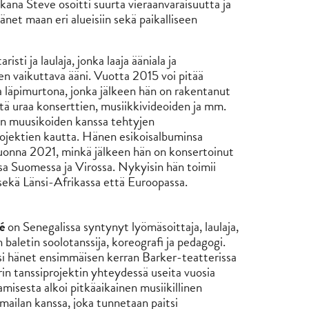
ikana Steve osoitti suurta vieraanvaraisuutta ja
änet maan eri alueisiin sekä paikalliseen
risti ja laulaja, jonka laaja ääniala ja
n vaikuttava ääni. Vuotta 2015 voi pitää
a läpimurtona, jonka jälkeen hän on rakentanut
stä uraa konserttien, musiikkivideoiden ja mm.
n muusikoiden kanssa tehtyjen
ojektien kautta. Hänen esikoisalbuminsa
 vuonna 2021, minkä jälkeen hän on konsertoinut
 Suomessa ja Virossa. Nykyisin hän toimii
 sekä Länsi-Afrikassa että Euroopassa.
é
on Senegalissa syntynyt lyömäsoittaja, laulaja,
n baletin soolotanssija, koreografi ja pedagogi.
si hänet ensimmäisen kerran Barker-teatterissa
in tanssiprojektin yhteydessä useita vuosia
amisesta alkoi pitkäaikainen musiikillinen
mailan kanssa, joka tunnetaan paitsi