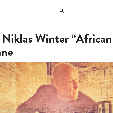
Hae
verkkosivustolta
"Hae"
 Niklas Winter “African 
ane