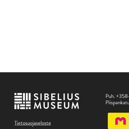
Puh. +358
Piispankatu
Tietosuojaseloste