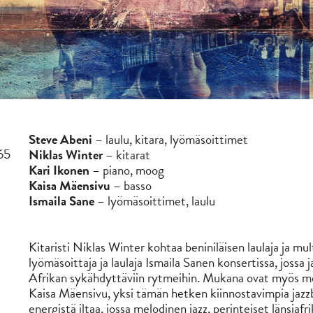
Steve Abeni
– laulu, kitara, lyömäsoittimet
65
Niklas Winter
– kitarat
Kari Ikonen
– piano, moog
Kaisa Mäensivu
– basso
Ismaila Sane
– lyömäsoittimet, laulu
Kitaristi Niklas Winter kohtaa beniniläisen laulaja ja m
lyömäsoittaja ja laulaja Ismaila Sanen konsertissa, jossa 
Afrikan sykähdyttäviin rytmeihin. Mukana ovat myös moni
Kaisa Mäensivu, yksi tämän hetken kiinnostavimpia jazzb
energistä iltaa, jossa melodinen jazz, perinteiset länsiaf