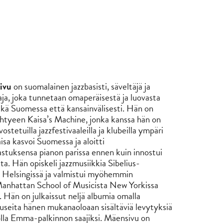
sivu
on suomalainen jazzbasisti, säveltäjä ja
ja, joka tunnetaan omaperäisestä ja luovasta
ekä Suomessa että kansainvälisesti. Hän on
htyeen Kaisa’s Machine, jonka kanssa hän on
ostetuilla jazzfestivaaleilla ja klubeilla ympäri
sa kasvoi Suomessa ja aloitti
astuksensa pianon parissa ennen kuin innostui
a. Hän opiskeli jazzmusiikkia Sibelius-
Helsingissä ja valmistui myöhemmin
Manhattan School of Musicista New Yorkissa
 Hän on julkaissut neljä albumia omalla
 useita hänen mukanaoloaan sisältäviä levytyksiä
olla Emma-palkinnon saajiksi. Mäensivu on