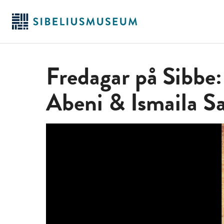
Siirry
pääsisältöön
Fredagar på Sibbe:
Abeni & Ismaila S