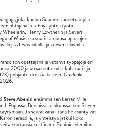
a pedagogi, joka kuuluu Suomen tunnetuimpiin
yeenjohtajana ja tehnyt yhteistyötä
y Wheelerin, Henry Lowtherin ja Severi
ege of Musicissa suorittamiensa opintojen
llä jazzfestivaaleilla ja konserttilavoilla
aransoiton opettajana ja vetänyt työpajoja eri
onna 2000 ja on saanut useita kulttuuri- ja
23) pohjautuu keskiaikaiseen
Graduale
ä 2026.
si
Steve Abenin
ensimmäisen kerran Villa
nd-Popossa, Beninissä, elokuussa, kun Steven
ttäytymään. Jo seuraavana iltana he esiintyivät
Karon terassilla, ja yhteistyö jatkui koko
seita kuukausia kestäneen Beninin-vierailun