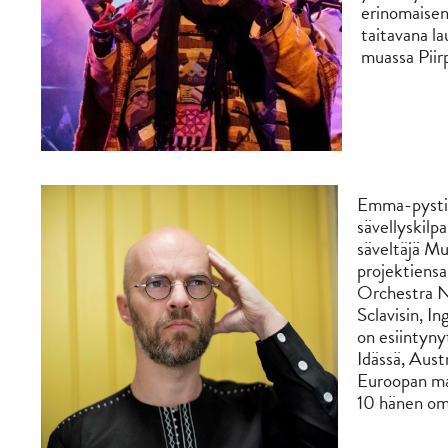
erinomaisen
taitavana l
muassa Piir
Emma-pystillä
sävellyskilpa
säveltäjä 
projektiens
Orchestra Na
Sclavisin, I
on esiintyny
Idässä, Austr
Euroopan maa
10 hänen oma