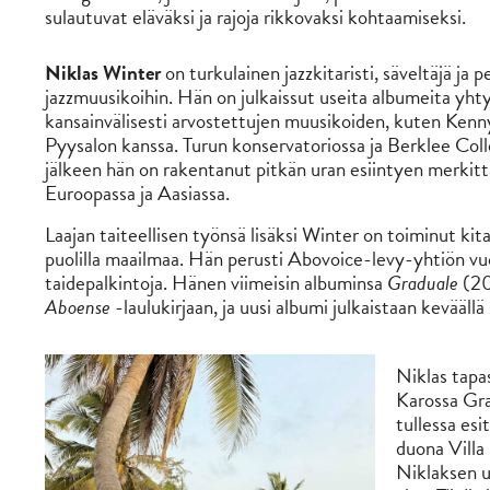
sulautuvat eläväksi ja rajoja rikkovaksi kohtaamiseksi.
Niklas Winter
on turkulainen jazzkitaristi, säveltäjä j
jazzmuusikoihin. Hän on julkaissut useita albumeita yht
kansainvälisesti arvostettujen muusikoiden, kuten Kenn
Pyysalon kanssa. Turun konservatoriossa ja Berklee Coll
jälkeen hän on rakentanut pitkän uran esiintyen merkittävi
Euroopassa ja Aasiassa.
Laajan taiteellisen työnsä lisäksi Winter on toiminut kit
puolilla maailmaa. Hän perusti Abovoice-levy-yhtiön vu
taidepalkintoja. Hänen viimeisin albuminsa
Graduale
(20
Aboense
-laulukirjaan, ja uusi albumi julkaistaan kevääll
Niklas tapa
Karossa Gra
tullessa esi
duona Villa 
Niklaksen u