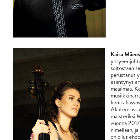
Kaisa Mäen
yhtyeenjohta
soitostaan s
perustanut y
esiintynyt arv
maailmaa. Kai
musiikkiharr
kontrabassost
Akatemiassa 
maisteriksi 
vuonna 2017.
nimellään, ja
on ollut ehd