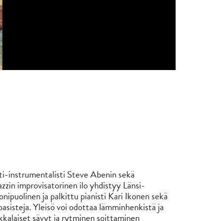
ulti-instrumentalisti Steve Abenin sekä
jazzin improvisatorinen ilo yhdistyy Länsi-
puolinen ja palkittu pianisti Kari Ikonen sekä
asisteja. Yleisö voi odottaa lämminhenkistä ja
rikkalaiset sävyt ja rytminen soittaminen