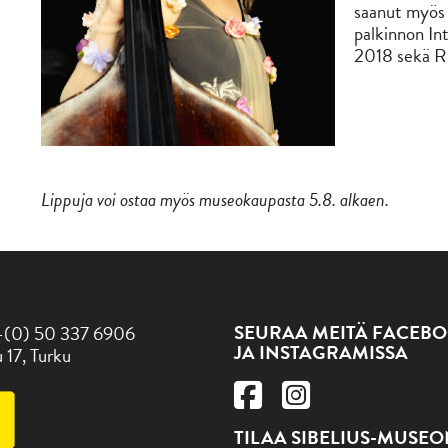
saanut myös 
palkinnon Int
2018 sekä Ris
Lippuja voi ostaa myös museokaupasta 5.8. alkaen.
SEURAA MEITÄ FACEBO
-(0) 50 337 6906
JA INSTAGRAMISSA
 17, Turku
TILAA SIBELIUS-MUSE