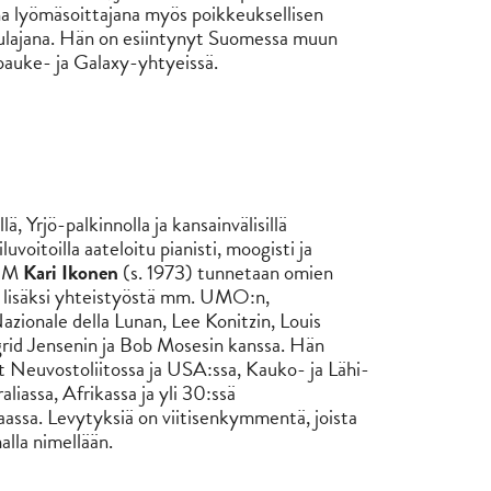
a lyömäsoittajana myös poikkeuksellisen
aulajana. Hän on esiintynyt Suomessa muun
pauke- ja Galaxy-yhtyeissä.
, Yrjö-palkinnolla ja kansainvälisillä
iluvoitoilla aateloitu pianisti, moogisti ja
MuM
Kari Ikonen
(s. 1973) tunnetaan omien
a lisäksi yhteistyöstä mm. UMO:n,
zionale della Lunan, Lee Konitzin, Louis
ngrid Jensenin ja Bob Mosesin kanssa. Hän
t Neuvostoliitossa ja USA:ssa, Kauko- ja Lähi-
aliassa, Afrikassa ja yli 30:ssä
ssa. Levytyksiä on viitisenkymmentä, joista
lla nimellään.