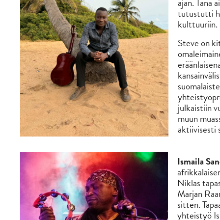
ajan. Tänä a
tutustutti h
kulttuuriin.
Steve on kita
omaleimaine
eräänlaisen
kansainväli
suomalaiste
yhteistyöpr
julkaistiin
muun muassa
aktiivisesti
Ismaila San
afrikkalaise
Niklas tapa
Marjan Raar
sitten. Tapa
yhteistyö Is