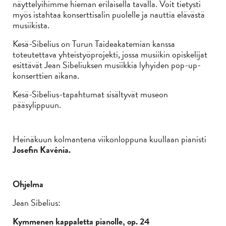
näyttelyihimme hieman erilaisella tavalla. Voit tietysti
myös istahtaa konserttisalin puolelle ja nauttia elävästä
musiikista.
Kesä-Sibelius on Turun Taideakatemian kanssa
toteutettava yhteistyöprojekti, jossa musiikin opiskelijat
esittävät Jean Sibeliuksen musiikkia lyhyiden pop-up-
konserttien aikana.
Kesä-Sibelius-tapahtumat sisältyvät museon
pääsylippuun.
Heinäkuun kolmantena viikonloppuna kuullaan pianisti
Josefin Kavénia.
Ohjelma
Jean Sibelius:
Kymmenen kappaletta pianolle, op. 24