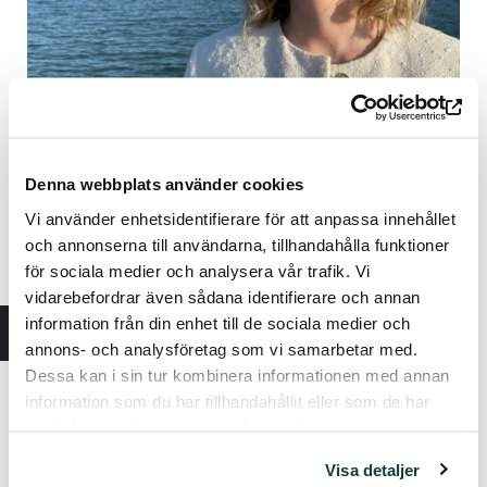
Denna webbplats använder cookies
Vi använder enhetsidentifierare för att anpassa innehållet
och annonserna till användarna, tillhandahålla funktioner
för sociala medier och analysera vår trafik. Vi
Josefin Kavén
on opiskellut Turun Taideakatemiassa
pianonsoittoa opettajinaan Jukka Juvonen ja Eveliina
vidarebefordrar även sådana identifierare och annan
Kytömäki. Josefin nauttii opetustyön ohella
information från din enhet till de sociala medier och
kamarimusiikin ja soolo-ohjelmiston esittämisestä.
annons- och analysföretag som vi samarbetar med.
Sibelius-konsertit toteuttavat hänen haaveensa esittää
Dessa kan i sin tur kombinera informationen med annan
kesäisen unelmoivia, mutta melankolisia ja rajujakin
information som du har tillhandahållit eller som de har
Sibeliuksen suuria pieniä teoksia.
samlat in när du har använt deras tjänster.
Visa detaljer