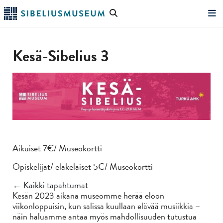
Siirry
Hae
pääsisältöön
verkkosivustolta
"Hae"
Kesä-Sibelius 3
Aikuiset 7€/ Museokortti
Opiskelijat/ eläkeläiset 5€/ Museokortti
← Kaikki tapahtumat
Kesän 2023 aikana museomme herää eloon
viikonloppuisin, kun salissa kuullaan elävää musiikkia –
näin haluamme antaa myös mahdollisuuden tutustua