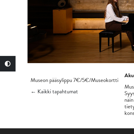
Aku
Museon pääsylippu 7€/5€/Museokortti
Musi
← Kaikki tapahtumat
Syys
näin
tiet
kons