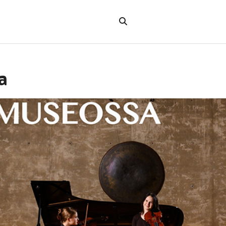
Hae
verkkosivustolta
"Hae"
a