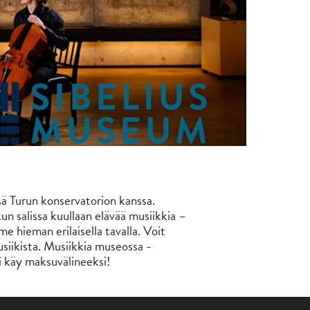
ä Turun konservatorion kanssa.
 salissa kuullaan elävää musiikkia –
hieman erilaisella tavalla. Voit
musiikista. Musiikkia museossa -
i käy maksuvälineeksi!