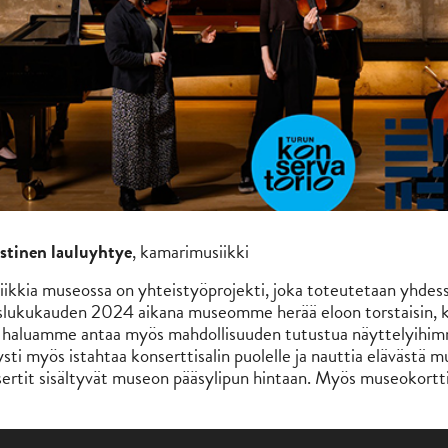
stinen lauluyhtye
, kamarimusiikki
ikkia museossa on yhteistyöprojekti, joka toteutetaan yhdess
lukukauden 2024 aikana museomme herää eloon torstaisin, kun
 haluamme antaa myös mahdollisuuden tutustua näyttelyihimme 
ysti myös istahtaa konserttisalin puolelle ja nauttia elävästä 
ertit sisältyvät museon pääsylipun hintaan. Myös museokortt