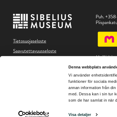
Puh. +358
Piispankatu
Tietosuojaseloste
Saavutettavuusseloste
Meillä käy
Denna webbplats använde
Löydät mei
Vi använder enhetsidentifie
alueen koht
funktioner för sociala medi
annan information från din
med. Dessa kan i sin tur k
som de har samlat in när d
Copyright © Sibelius-museo 2026
Visa detaljer