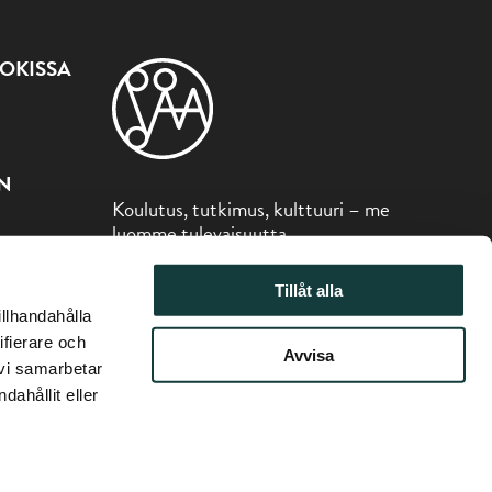
OKISSA
ON
Koulutus, tutkimus, kulttuuri – me
luomme tulevaisuutta
Sibelius-museo on osa Åbo Akademin
Tillåt alla
säätiötä.
illhandahålla
ifierare och
Avvisa
 vi samarbetar
ahållit eller