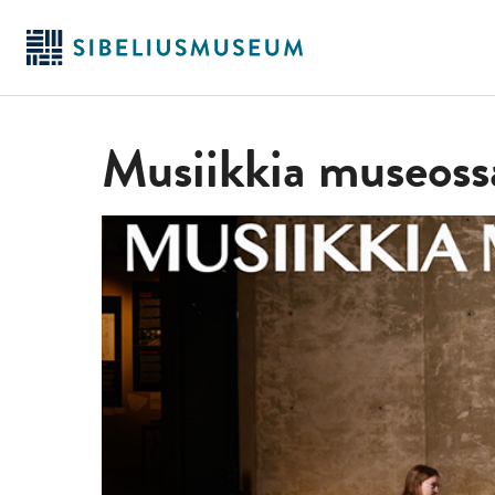
Siirry
pääsisältöön
Musiikkia museoss