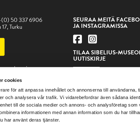
SEURAA MEITÄ FACEBO
-(0) 50 337 6906
JA INSTAGRAMISSA
 17, Turku
TILAA SIBELIUS-MUSE
UUTISKIRJE
 museokortti
TILAA
r cookies
dät ja muut Turun
rare för att anpassa innehållet och annonserna till användarna, t
eet osoitteesta Visitturku.fi
er och analysera vår trafik. Vi vidarebefordrar även sådana ident
 enhet till de sociala medier och annons- och analysföretag som
ombinera informationen med annan information som du har tillhand
u har använt deras tjänster.