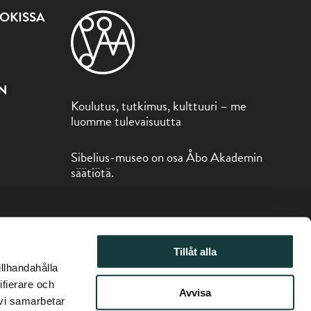
OKISSA
ON
Koulutus, tutkimus, kulttuuri – me
luomme tulevaisuutta
Sibelius-museo on osa Åbo Akademin
säätiötä.
Tillåt alla
illhandahålla
ifierare och
Avvisa
 vi samarbetar