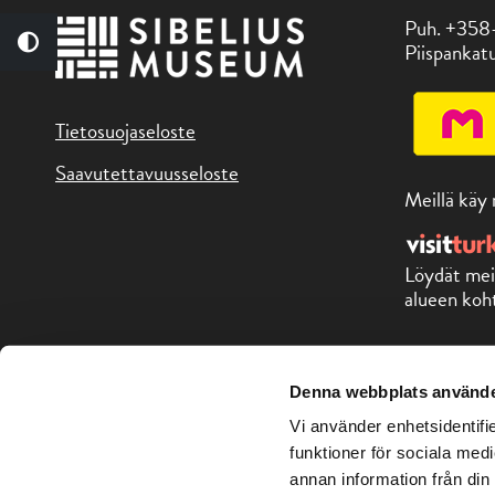
Puh. +358
Piispankatu
Tietosuojaseloste
Saavutettavuusseloste
Meillä käy
Löydät mei
alueen koht
Copyright © Sibelius-museo 2026
Denna webbplats använde
Vi använder enhetsidentifie
funktioner för sociala medi
annan information från din