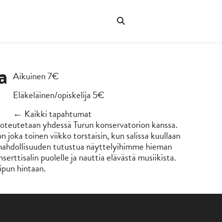
Hae
verkkosivustolta
"Hae"
a
Aikuinen 7€
Eläkeläinen/opiskelija 5€
← Kaikki tapahtumat
toteutetaan yhdessä Turun konservatorion kanssa.
ka toinen viikko torstaisin, kun salissa kuullaan
mahdollisuuden tutustua näyttelyihimme hieman
nserttisalin puolelle ja nauttia elävästä musiikista.
ipun hintaan.