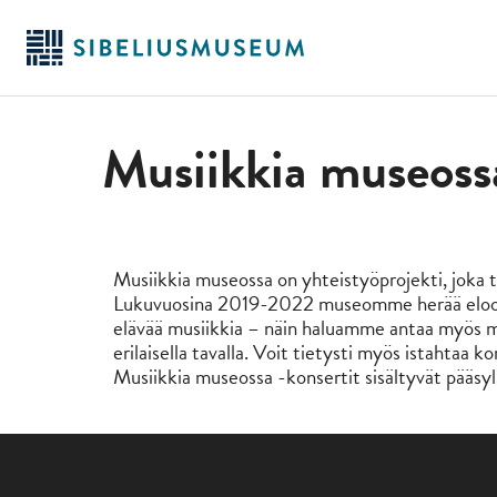
Siirry
pääsisältöön
Musiikkia museoss
Musiikkia museossa on yhteistyöprojekti, joka 
Lukuvuosina 2019-2022 museomme herää eloon jo
elävää musiikkia – näin haluamme antaa myös 
erilaisella tavalla. Voit tietysti myös istahtaa ko
Musiikkia museossa -konsertit sisältyvät pääsyl