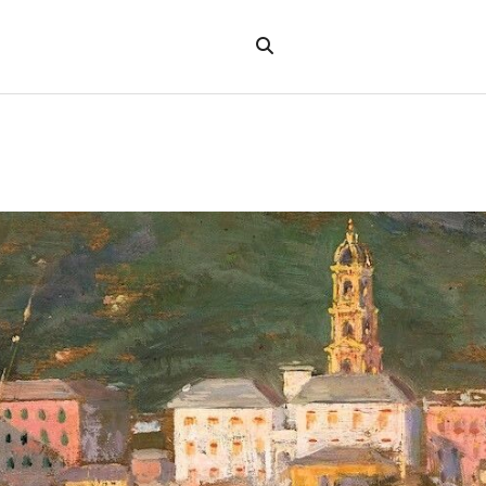
Hae
verkkosivustolta
"Hae"