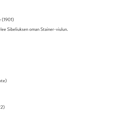
e (1901)
telee Sibeliuksen oman Stainer-viulun.
ote)
22)