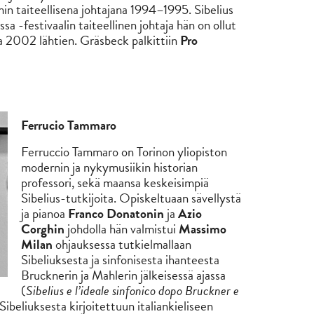
in taiteellisena johtajana 1994–1995. Sibelius
sa -festivaalin taiteellinen johtaja hän on ollut
 2002 lähtien. Gräsbeck palkittiin
Pro
Ferrucio Tammaro
Ferruccio Tammaro on Torinon yliopiston
modernin ja nykymusiikin historian
professori, sekä maansa keskeisimpiä
Sibelius-tutkijoita. Opiskeltuaan sävellystä
ja pianoa
Franco Donatonin
ja
Azio
Corghin
johdolla hän valmistui
Massimo
Milan
ohjauksessa tutkielmallaan
Sibeliuksesta ja sinfonisesta ihanteesta
Brucknerin ja Mahlerin jälkeisessä ajassa
(
Sibelius e l’ideale sinfonico dopo Bruckner e
beliuksesta kirjoitettuun italiankieliseen