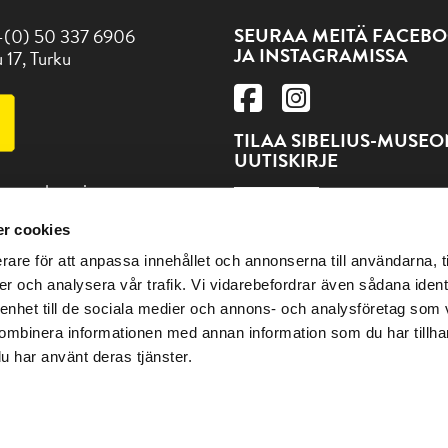
SEURAA MEITÄ FACEBO
-(0) 50 337 6906
JA INSTAGRAMISSA
 17, Turku
TILAA SIBELIUS-MUSE
UUTISKIRJE
 museokortti
TILAA
r cookies
dät ja muut Turun
rare för att anpassa innehållet och annonserna till användarna, t
eet osoitteesta Visitturku.fi
er och analysera vår trafik. Vi vidarebefordrar även sådana ident
 enhet till de sociala medier och annons- och analysföretag som
ombinera informationen med annan information som du har tillhand
u har använt deras tjänster.