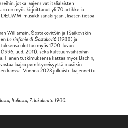
eihin, jotka laajensivat italialaisten
o on myös kirjoittanut yli 70 artikkelia
seen DEUMM-musiikkisanakirjaan , lisäten tietoa
an Williamsin, Šostakovitšin ja Tšaikovskin
uten
Le sinfonie di Šostakovič
(1988) ja
tuksensa ulottuu myös 1700-luvun
(1996, uud. 2011), sekä kulttuurivaihtoihin
älillä. Hänen tutkimuksensa kattaa myös Bachin,
uvastaa laajaa perehtyneisyyttä musiikin
isen kanssa. Vuonna 2023 julkaistu laajennettu
sta, Italiasta, 7. lokakuuta 1900.