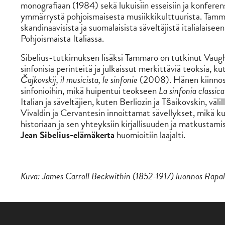
monografiaan (1984) sekä lukuisiin esseisiin ja konferenss
ymmärrystä pohjoismaisesta musiikkikulttuurista. Tammar
skandinaavisista ja suomalaisista säveltäjistä italialai
Pohjoismaista Italiassa.
Sibelius-tutkimuksen lisäksi Tammaro on tutkinut Vaugh
sinfonisia perinteitä ja julkaissut merkittäviä teoksia, k
Čajkovskij, il musicista, le sinfonie
(2008). Hänen kiinnos
sinfonioihin, mikä huipentui teokseen
La sinfonia classica
Italian ja säveltäjien, kuten Berliozin ja Tšaikovskin, v
Vivaldin ja Cervantesin innoittamat sävellykset, mikä k
historiaan ja sen yhteyksiin kirjallisuuden ja matkustam
Jean Sibelius-elämäkerta
huomioitiin laajalti.
Kuva: James Carroll Beckwithin (1852-1917) luonnos Rapallo