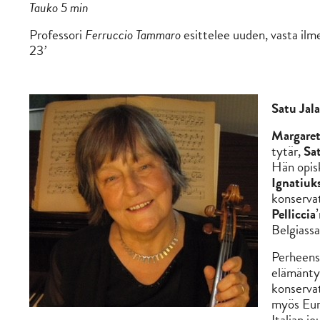
Tauko 5 min
Professori
Ferruccio Tammaro
esittelee uuden, vasta il
23
’
Satu Jala
Margaret
tytär,
Sat
Hän opisk
Ignatiuk
konservat
Pelliccia
Belgiass
Perheensä
elämänty
konservat
myös Euro
Italian j