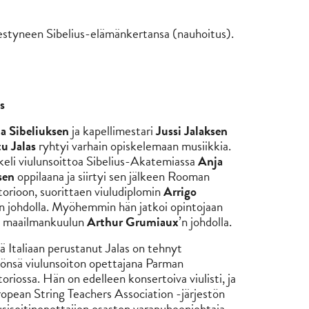
mestyneen Sibelius-elämänkertansa (nauhoitus).
s
a Sibeliuksen
ja kapellimestari
Jussi Jalaksen
u Jalas
ryhtyi varhain opiskelemaan musiikkia.
eli viulunsoittoa Sibelius-Akatemiassa
Anja
sen
oppilaana ja siirtyi sen jälkeen Rooman
orioon, suorittaen viuludiplomin
Arrigo
’n johdolla. Myöhemmin hän jatkoi opintojaan
a maailmankuulun
Arthur Grumiaux
’n johdolla.
 Italiaan perustanut Jalas on tehnyt
önsä viulunsoiton opettajana Parman
oriossa. Hän on edelleen konsertoiva viulisti, ja
pean String Teachers Association -järjestön
ousisoitinopettajien osaston varapuheenjohtaja.