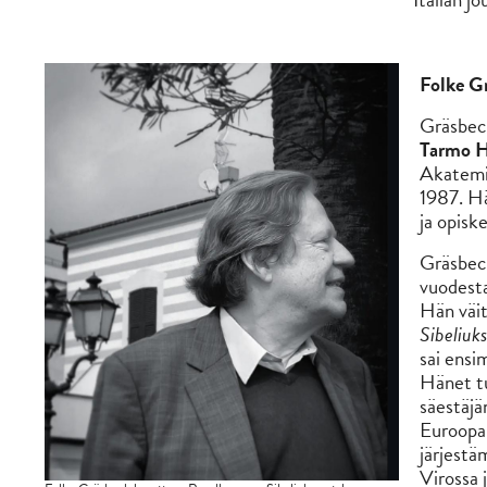
Folke G
Gräsbeck
Tarmo H
Akatem
1987. Hä
ja opiske
Gräsbeck
vuodesta
Hän väit
Sibeliuk
sai ensi
Hänet tu
säestäjä
Euroopan
järjestä
Virossa 