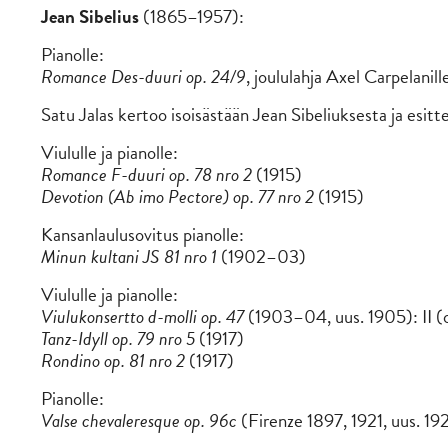
Jean Sibelius
(1865–1957):
Pianolle:
Romance Des-duuri op. 24/9
, joululahja Axel Carpelanill
Satu Jalas kertoo isoisästään Jean Sibeliuksesta ja esit
Viululle ja pianolle:
Romance F-duuri op. 78 nro 2
(1915)
Devotion (Ab imo Pectore) op. 77 nro 2
(1915)
Kansanlaulusovitus pianolle:
Minun kultani JS 81 nro 1
(1902–03)
Viululle ja pianolle:
Viulukonsertto d-molli op. 47
(1903–04, uus. 1905): II (
Tanz-Idyll op. 79 nro 5
(1917)
Rondino op. 81 nro 2
(1917)
Pianolle:
Valse chevaleresque op. 96c
(Firenze 1897, 1921, uus. 19