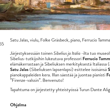
Satu Jalas, viulu, Folke Gräsbeck, piano, Ferrucio Tamm
,65
Järjestyksessään toinen
Sibelius ja Italia
-ilta tuo museoll
Sibelius-tutkijoihin lukeutuva professori
Ferrucio Tamm
elämäkerrastaan ja Sibeliuksen merkityksestä Italiassa (n
Satu Jalas
(Sibeliuksen lapsenlapsi) esittelee isoisänsä
S
pianokappaleiden kera. Illan säestää ja juontaa pianisti
F
”Firenze-valssin”. Benvenuto!
Tapahtuma on järjestetty yhteistyössä Turun Dante Alig
Ohjelma