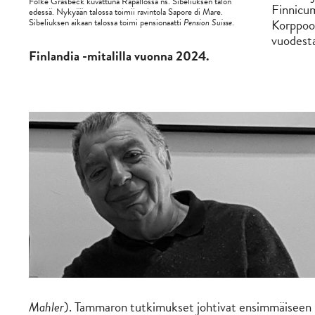
Folke Gräsbeck kuvattuna Rapallossa ns. Sibeliuksen talon
Finnicum
edessä. Nykyään talossa toimii ravintola Sapore di Mare.
Korppoos
Sibeliuksen aikaan talossa toimi pensionaatti
Pension Suisse
.
vuodesta
Finlandia -mitalilla vuonna 2024.
Mahler
). Tammaron tutkimukset johtivat ensimmäiseen Si