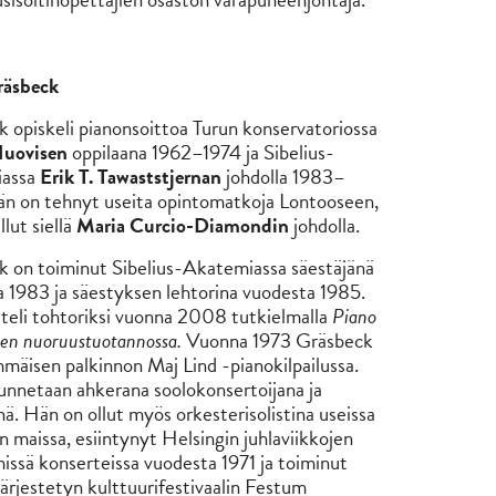
räsbeck
 opiskeli pianonsoittoa Turun konservatoriossa
uovisen
oppilaana 1962–1974 ja Sibelius-
iassa
Erik T. Tawaststjernan
johdolla 1983–
n on tehnyt useita opintomatkoja Lontooseen,
llut siellä
Maria Curcio-Diamondin
johdolla.
 on toiminut Sibelius-Akatemiassa säestäjänä
 1983 ja säestyksen lehtorina vuodesta 1985.
teli tohtoriksi vuonna 2008 tutkielmalla
Piano
sen nuoruustuotannossa.
Vuonna 1973 Gräsbeck
mmäisen palkinnon Maj Lind -pianokilpailussa.
nnetaan ahkerana soolokonsertoijana ja
nä. Hän on ollut myös orkesterisolistina useissa
 maissa, esiintynyt Helsingin juhlaviikkojen
missä konserteissa vuodesta 1971 ja toiminut
järjestetyn kulttuurifestivaalin Festum