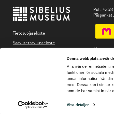
Puh. +358
Piispankatu
Tietosuojaseloste
Saavutettavuusseloste
Meillä käy
Denna webbplats använde
Löydät mei
Vi använder enhetsidentifie
alueen koht
funktioner för sociala medi
annan information från din
med. Dessa kan i sin tur k
som de har samlat in när d
Copyright © Sibelius-museo 2026
Visa detaljer