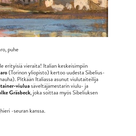
aro, puhe
e erityisiä vieraita! Italian keskeisimpiin
aro
(Torinon yliopisto) kertoo uudesta Sibelius-
auha). Pitkään Italiassa asunut viulutaiteilija
tainer-viulua
säveltäjämestarin viulu- ja
olke Gräsbeck
, joka soittaa myös Sibeliuksen
hieri -seuran kanssa.