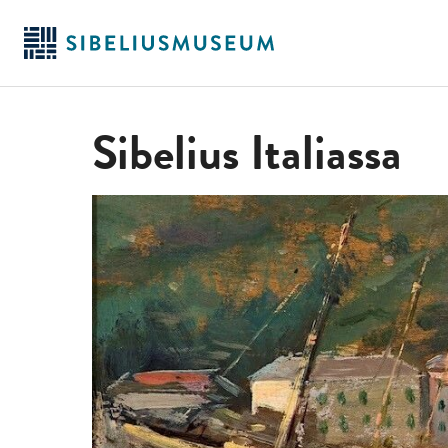
Siirry
pääsisältöön
Sibelius Italiassa