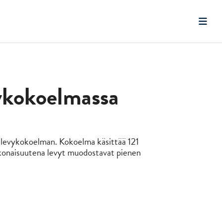
vykokoelmassa
levykokoelman. Kokoelma käsittää 121
okonaisuutena levyt muodostavat pienen