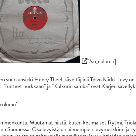
[/su_column]
en suursuosikki Henry Theel, säveltäjänä Toivo Kärki. Levy on 
 ”Tunteet nurkkaan” ja ”Kulkurin samba” ovat Kärjen sävellyks
_column]
ymmenkunta. Muutamat niistä, kuten kotimaiset Rytmi, Triola 
jen Suomessa. Osa levyistä on pienempien levymerkkien ja -y
 levytyksistä on tehty ajalle tyypillisesti levy-yhtiöiden omi