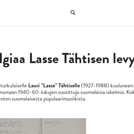
Hae
verkkosivustolta
"Hae"
lgiaa Lasse Tähtisen le
turkulaiselle
Lauri ”Lasse” Tähtiselle
(1927-1988) kuuluneen 
sinomaan 1940-60-lukujen suosittuja suomalaisia iskelmiä. K
nten suomalaisesta populaarimusiikista.