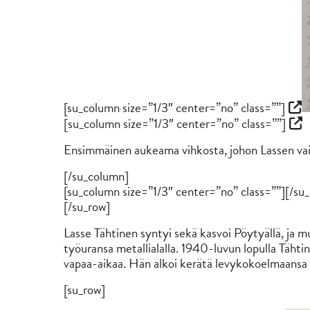
[su_column size=”1/3″ center=”no” class=””
]
[su_column size=”1/3″ center=”no” class=””]
Ensimmäinen aukeama vihkosta, johon Lassen vaim
[/su_column]
[su_column size=”1/3″ center=”no” class=””][/su
[/su_row]
Lasse Tähtinen syntyi sekä kasvoi Pöytyällä, ja mu
työuransa metallialalla. 1940-luvun lopulla Täht
vapaa-aikaa. Hän alkoi kerätä levykokoelmaansa 
[su_row]