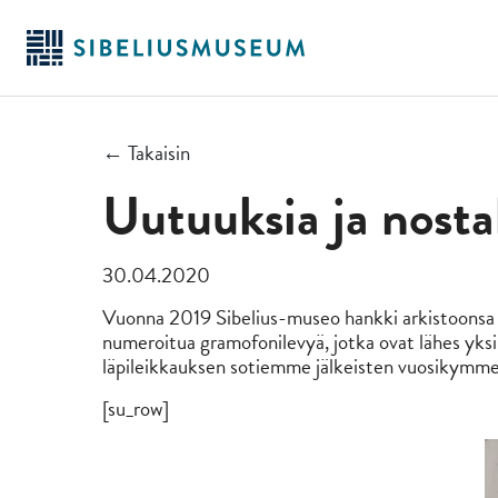
Siirry
pääsisältöön
← Takaisin
Uutuuksia ja nosta
30.04.2020
Vuonna 2019 Sibelius-museo hankki arkistoonsa 
numeroitua gramofonilevyä, jotka ovat lähes yk
läpileikkauksen sotiemme jälkeisten vuosikymme
[su_row]