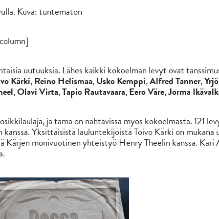
ulla. Kuva: tuntematon
_column]
taisia uutuuksia. Lähes kaikki kokoelman levyt ovat tanssimusii
ivo Kärki
,
Reino Helismaa
,
Usko Kemppi
,
Alfred Tanner
,
Yrjö
heel
,
Olavi Virta
,
Tapio Rautavaara
,
Eero Väre
,
Jorma Ikävalk
sikkilaulaja, ja tämä on nähtävissä myös kokoelmasta. 121 lev
ksen kanssa. Yksittäisistä lauluntekijöistä Toivo Kärki on muka
ttää Kärjen monivuotinen yhteistyö Henry Theelin kanssa. Kari Aa
a.