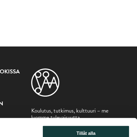
OKISSA
ON
Koulutus, tutkimus, kulttuuri – me
luomme tulevaisuutta
Sibelius-museo on osa Åbo Akademin
Tillåt alla