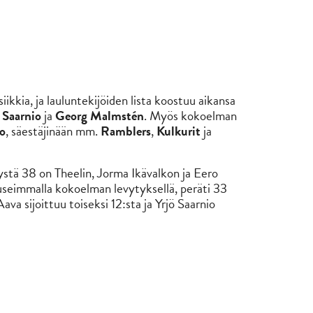
kkia, ja lauluntekijöiden lista koostuu aikansa
 Saarnio
ja
Georg Malmstén
. Myös kokoelman
o
, säestäjinään mm.
Ramblers
,
Kulkurit
ja
ystä 38 on Theelin, Jorma Ikävalkon ja Eero
na useimmalla kokoelman levytyksellä, peräti 33
va sijoittuu toiseksi 12:sta ja Yrjö Saarnio