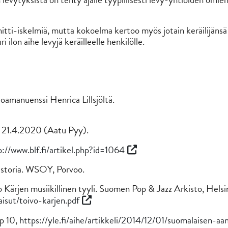
itti-iskelmiä, mutta kokoelma kertoo myös jotain keräilijänsä
i ilon aihe levyjä keräilleelle henkilölle.
oamanuenssi Henrica Lillsjöltä.
a 21.4.2020 (Aatu Pyy).
p://www.blf.fi/artikel.php?id=1064
istoria. WSOY, Porvoo.
Kärjen musiikillinen tyyli. Suomen Pop & Jazz Arkisto, Helsin
aisut/toivo-karjen.pdf
op 10,
https://yle.fi/aihe/artikkeli/2014/12/01/suomalaisen-aa