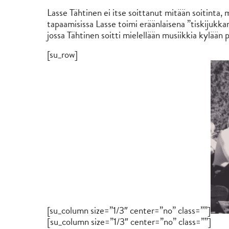
Lasse Tähtinen ei itse soittanut mitään soitinta, m
tapaamisissa Lasse toimi eräänlaisena ”tiskijukk
jossa Tähtinen soitti mielellään musiikkia kylään po
[su_row]
[su_column size=”1/3″ center=”no” class=””]
[su_column size=”1/3″ center=”no” class=””]