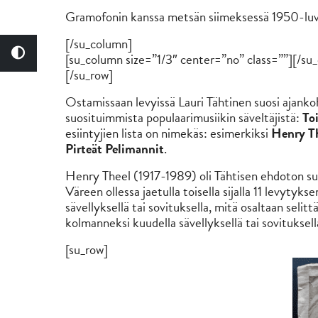
Gramofonin kanssa metsän siimeksessä 1950-luv
[/su_column]
[su_column size=”1/3″ center=”no” class=””][/su
[/su_row]
Ostamissaan levyissä Lauri Tähtinen suosi ajankoh
suosituimmista populaarimusiikin säveltäjistä:
To
esiintyjien lista on nimekäs: esimerkiksi
Henry T
Pirteät Pelimannit
.
Henry Theel (1917-1989) oli Tähtisen ehdoton suo
Väreen ollessa jaetulla toisella sijalla 11 levyty
sävellyksellä tai sovituksella, mitä osaltaan seli
kolmanneksi kuudella sävellyksellä tai sovituksell
[su_row]