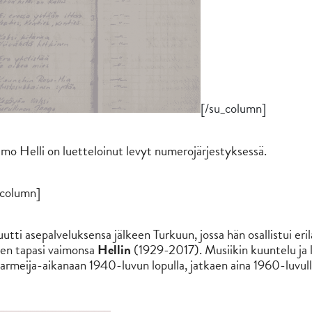
[/su_column]
o Helli on luetteloinut levyt numerojärjestyksessä.
_column]
utti asepalveluksensa jälkeen Turkuun, jossa hän osallistui eri
inen tapasi vaimonsa
Hellin
(1929-2017). Musiikin kuuntelu ja le
armeija-aikanaan 1940-luvun lopulla, jatkaen aina 1960-luvull