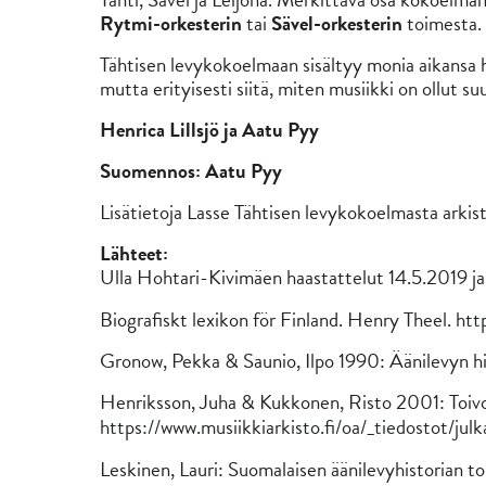
Rytmi-orkesterin
tai
Sävel-orkesterin
toimesta.
Tähtisen levykokoelmaan sisältyy monia aikansa h
mutta erityisesti siitä, miten musiikki on ollut suur
Henrica Lillsjö ja Aatu Pyy
Suomennos: Aatu Pyy
Lisätietoja Lasse Tähtisen levykokoelmasta arkist
Lähteet:
Ulla Hohtari-Kivimäen haastattelut 14.5.2019 j
Biografiskt lexikon för Finland. Henry Theel.
htt
Gronow, Pekka & Saunio, Ilpo 1990: Äänilevyn h
Henriksson, Juha & Kukkonen, Risto 2001: Toivo 
https://www.musiikkiarkisto.fi/oa/_tiedostot/julk
Leskinen, Lauri: Suomalaisen äänilevyhistorian t