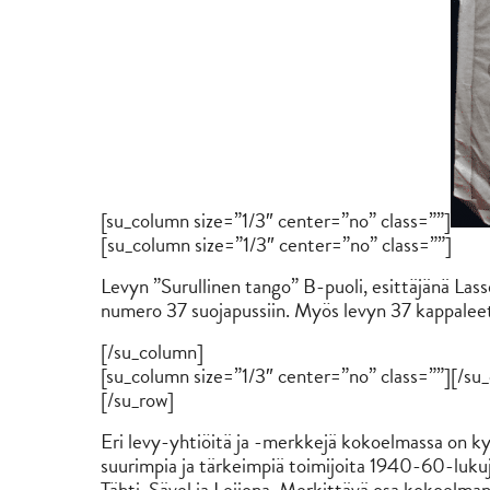
[su_column size=”1/3″ center=”no” class=””]
[su_column size=”1/3″ center=”no” class=””]
Levyn ”Surullinen tango” B-puoli, esittäjänä Lass
numero 37 suojapussiin. Myös levyn 37 kappaleet
[/su_column]
[su_column size=”1/3″ center=”no” class=””][/su
[/su_row]
Eri levy-yhtiöitä ja -merkkejä kokoelmassa on k
suurimpia ja tärkeimpiä toimijoita 1940-60-luku
Tähti, Sävel ja Leijona. Merkittävä osa kokoelman