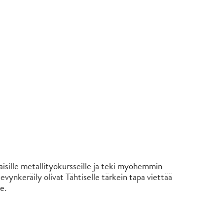
laisille metallityökursseille ja teki myöhemmin
vynkeräily olivat Tähtiselle tärkein tapa viettää
e.