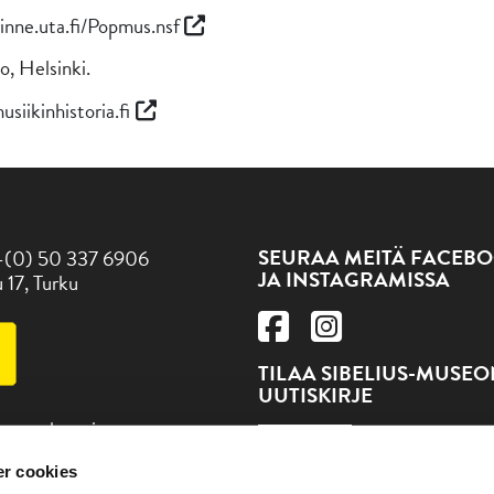
rinne.uta.fi/Popmus.nsf
o, Helsinki.
iikinhistoria.fi
SEURAA MEITÄ FACEBO
-(0) 50 337 6906
JA INSTAGRAMISSA
 17, Turku
TILAA SIBELIUS-MUSE
UUTISKIRJE
 museokortti
TILAA
r cookies