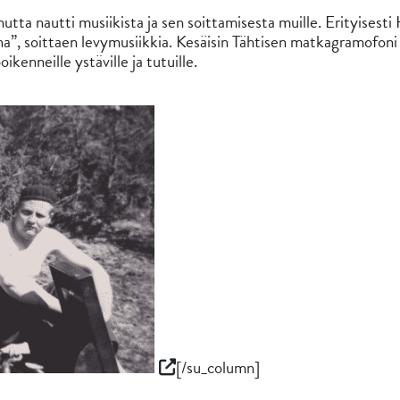
utta nautti musiikista ja sen soittamisesta muille. Erityisesti H
ana”, soittaen levymusiikkia. Kesäisin Tähtisen matkagramofon
ikenneille ystäville ja tutuille.
[/su_column]