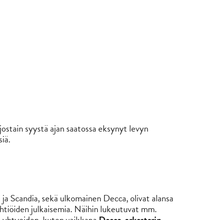
jostain syystä ajan saatossa eksynyt levyn
iä.
ja Scandia, sekä ulkomainen Decca, olivat alansa
htiöiden julkaisemia. Näihin lukeutuvat mm.
en yhtyeiden, kuten vaikkapa
Decca-orkesterin
,