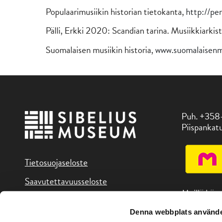
Populaarimusiikin historian tietokanta,
http://pe
Pälli, Erkki 2020: Scandian tarina. Musiikkiarkist
Suomalaisen musiikin historia,
www.suomalaisenmus
Puh. +358
Piispankatu
Tietosuojaseloste
Saavutettavuusseloste
Meillä käy
Denna webbplats använde