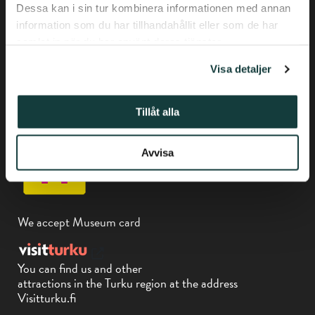
Dessa kan i sin tur kombinera informationen med annan
information som du har tillhandahållit eller som de har
samlat in när du har använt deras tjänster.
Visa detaljer
Privacy policy
Phone +358-(0) 50 337 6906
Tillåt alla
Piispankatu 17, Turku
Avvisa
We accept Museum card
You can find us and other
attractions in the Turku region at the address
Visitturku.fi