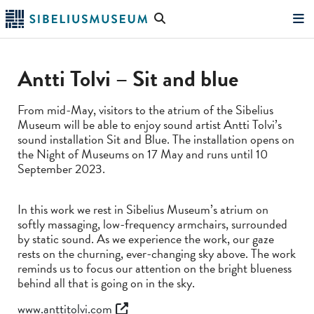
Skip
Search
to
the
"Search"
main
website
content
Antti Tolvi – Sit and blue
From mid-May, visitors to the atrium of the Sibelius
Museum will be able to enjoy sound artist Antti Tolvi’s
sound installation Sit and Blue. The installation opens on
the Night of Museums on 17 May and runs until 10
September 2023.
In this work we rest in Sibelius Museum’s atrium on
softly massaging, low-frequency armchairs, surrounded
by static sound. As we experience the work, our gaze
rests on the churning, ever-changing sky above. The work
reminds us to focus our attention on the bright blueness
behind all that is going on in the sky.
www.anttitolvi.com