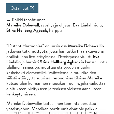
Osta liput
← Kaikki tapahtumat
Mareike Dobewall
, sävellys ja ohjaus,
Eva Lindal
, viulu,
Stina Hellberg Agback
, harppu
”Distant Harmonies” on uusin osa
Mareike Dobewallin
jatkuvaa tutkimustyötä, jossa hän tutkii tilaa aktiivisena
osallistujana live-esityksessä. Yhteistyössä viulisti
Eva
Lindalin
ja harpisti
Stina Hellberg Agbackin
kanssa luotu
tilallinen ääniesitys muuttaa etäisyyden musiikin
keskeiseksi elementiksi. Vaihtelemalla muusikoiden
välistä etäisyyttä suurissa, resonoivissa tiloissa Mareike
kutsuu tilan kolmannen muusikon rooliin, joka vaikuttaa
ajoitukseen, viritykseen ja teoksen yleiseen äänelliseen
kehkeytymiseen.
Mareike Dobewallin taiteellinen toiminta perustuu
yhteistyöhön. Mareiken partituurit eivät ole pelkkiä
musiikkisävellyksiä vaan luovan vaihdon kehyksiä. Ne