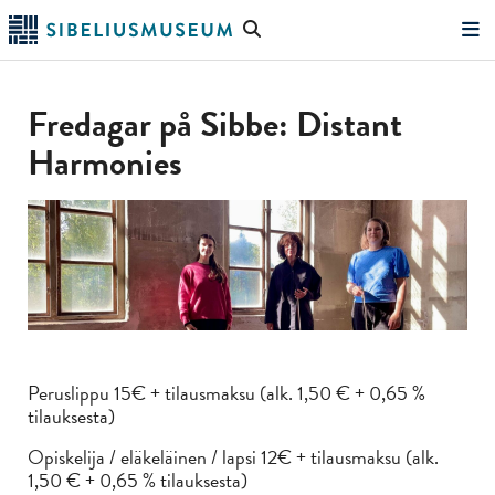
Siirry
Hae
pääsisältöön
verkkosivustolta
"Hae"
Fredagar på Sibbe: Distant
Harmonies
Peruslippu 15€ + tilausmaksu (alk. 1,50 € + 0,65 %
tilauksesta)
Opiskelija / eläkeläinen / lapsi 12€ + tilausmaksu (alk.
1,50 € + 0,65 % tilauksesta)