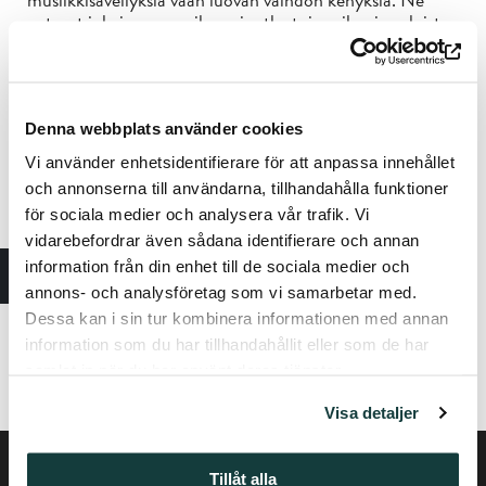
antavat jokaisen muusikon ainutlaatuisen ilmaisun loistaa
läpi ja muokata esitystä. Distant Harmonies -teoksessa
tämä yhteistoiminnallinen menetelmä on projektin
ytimessä, ja se kattaa myös esitystilat.
Mareiken tausta monitieteellisissä opinnoissa, mukaan
Denna webbplats använder cookies
lukien hänen tohtorintutkintonsa performatiivisista ja
Vi använder enhetsidentifierare för att anpassa innehållet
mediapohjaisista käytännöistä Tukholman
och annonserna till användarna, tillhandahålla funktioner
taideyliopistosta, on vaikuttanut syvällisesti hänen
för sociala medier och analysera vår trafik. Vi
taiteelliseen tutkimukseensa ja työhönsä. Distant
Harmonies -projektissa hän jatkaa äänen, tilan ja ihmisen
vidarebefordrar även sådana identifierare och annan
ilmaisun risteytymisen tutkimista ja tarjoaa kokemuksen,
information från din enhet till de sociala medier och
jossa musiikki ja tila ovat vuorovaikutuksessa keskenään.
annons- och analysföretag som vi samarbetar med.
Dessa kan i sin tur kombinera informationen med annan
mareikedobewall.com
information som du har tillhandahållit eller som de har
evalindal.com
samlat in när du har använt deras tjänster.
stinahellbergagback.com
Visa detaljer
Tillåt alla