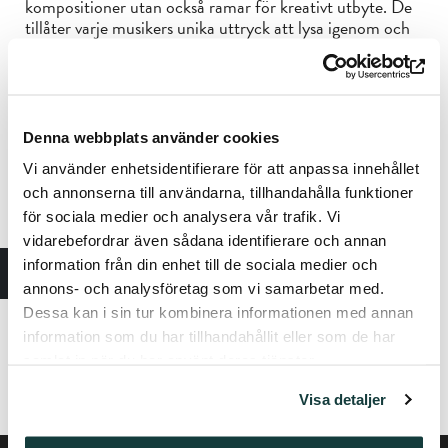
kompositioner utan också ramar för kreativt utbyte. De
tillåter varje musikers unika uttryck att lysa igenom och
forma framförandet. I ”Distant Harmonies” är denna
samarbetsmetod kärnan i projektet och omfattar även
föreställningslokalerna.
Mareikes bakgrund inom tvärvetenskapliga studier,
Denna webbplats använder cookies
inklusive hennes doktorsexamen i Performative and
Vi använder enhetsidentifierare för att anpassa innehållet
Media-based Practices från Stockholms konstnärliga
högskola, har på ett djupgående sätt påverkat hennes
och annonserna till användarna, tillhandahålla funktioner
konstnärliga forskning och arbete. Med ”Distant
för sociala medier och analysera vår trafik. Vi
Harmonies” fortsätter hon att undersöka hur ljud, rum
vidarebefordrar även sådana identifierare och annan
och mänskliga uttryck möts, och erbjuder en upplevelse
information från din enhet till de sociala medier och
där musik och rum samspelar.
annons- och analysföretag som vi samarbetar med.
Dessa kan i sin tur kombinera informationen med annan
information som du har tillhandahållit eller som de har
mareikedobewall.com
evalindal.com
samlat in när du har använt deras tjänster.
stinahellbergagback.com
Visa detaljer