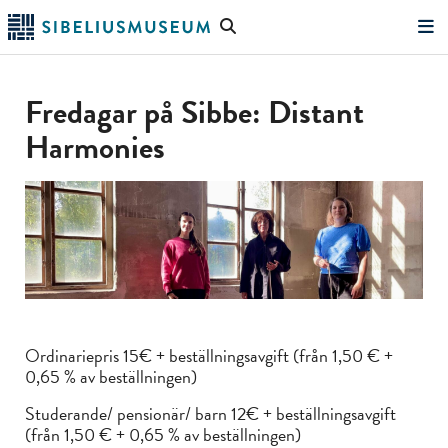
Hoppa
Sök
till
på
"Sök"
huvudinnehållet
webbplatsen
Fredagar på Sibbe: Distant
Harmonies
Ordinariepris 15€ + beställningsavgift (från 1,50 € +
0,65 % av beställningen)
Studerande/ pensionär/ barn 12€ + beställningsavgift
(från 1,50 € + 0,65 % av beställningen)