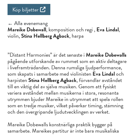
Köp biljetter
← Alla evenemang
Mareike Dobewall
, komposition och regi ,
Eva Lindal
,
violin,
Stina Hellberg Agback
, harpa
”Distant Harmonies” är det senaste i
Mareike Dobewalls
pågående utforskande av rummet som en aktiv deltagare
i liveframträdanden. Denna rumsliga ljudperformance,
som skapats i samarbete med violinisten
Eva Lindal
och
harpisten
Stina Hellberg Agback
, förvandlar avståndet
till en viktig del av själva musiken. Genom att fysiskt
variera avståndet mellan musikerna i stora, resonanta
utrymmen bjuder Mareike in utrymmet att spela rollen
som en tredje musiker, vilket påverkar timing, stämning
och den övergripande ljudutvecklingen av verket.
Mareike Dobewalls konstnärliga praktik bygger på
samarbete. Mareikes partitur är inte bara musikaliska