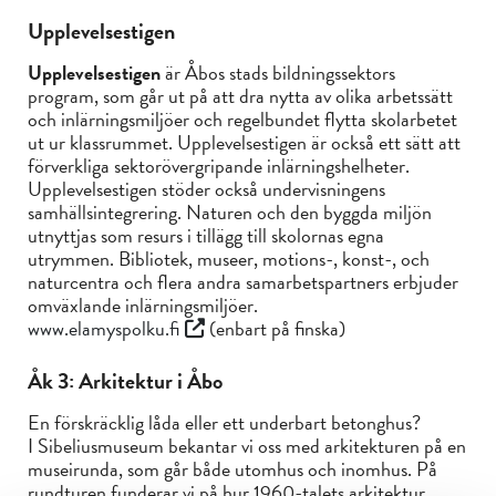
Upplevelsestigen
Upplevelsestigen
är Åbos stads bildningssektors
program, som går ut på att dra nytta av olika arbetssätt
och inlärningsmiljöer och regelbundet flytta skolarbetet
ut ur klassrummet. Upplevelsestigen är också ett sätt att
förverkliga sektorövergripande inlärningshelheter.
Upplevelsestigen stöder också undervisningens
samhällsintegrering. Naturen och den byggda miljön
utnyttjas som resurs i tillägg till skolornas egna
utrymmen. Bibliotek, museer, motions-, konst-, och
naturcentra och flera andra samarbetspartners erbjuder
omväxlande inlärningsmiljöer.
www.elamyspolku.fi
(enbart på finska)
Åk 3: Arkitektur i Åbo
En förskräcklig låda eller ett underbart betonghus?
I Sibeliusmuseum bekantar vi oss med arkitekturen på en
museirunda, som går både utomhus och inomhus. På
rundturen funderar vi på hur 1960-talets arkitektur