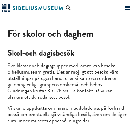
Hoppa
Sök
till
på
"Sök"
huvudinnehållet
webbplatsen
För skolor och daghem
Skol-och dagisbesök
Skolklasser och dagisgrupper med lärare kan besöka
Sibeliusmuseum gratis. Det är möjligt att besöka våra
utställningar på egen hand, eller vi kan även ordna en
guidning enligt gruppens önskemål och behov.
Guidningen kostar 35€/klass. Ta kontakt, så vi kan
planera ett skräddarsytt besök!
Vi skulle uppskatta om lärare meddelade oss på förhand
också om eventuella självständiga besök, även om de äger
rum under museets öppethållningstider.