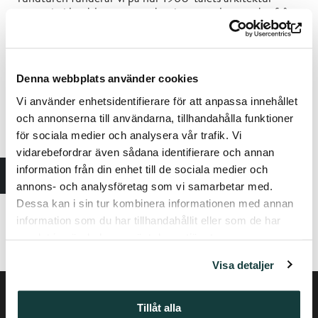
passar in i landskapet, som domineras av byggnader från
1800-talet och en ek som planterades på 1700-talet.
Vad är Sibeliusmuseum för sorts byggnad? Vad gör den
speciell och varför är den en skyddad byggnad? Vad
betyder det att en byggnad är skyddad?
Denna webbplats använder cookies
Vi använder enhetsidentifierare för att anpassa innehållet
Tid: 60 min
och annonserna till användarna, tillhandahålla funktioner
Läroämnen: omgivningslära, bildkonst
för sociala medier och analysera vår trafik. Vi
Pris: 35 €/klass
vidarebefordrar även sådana identifierare och annan
information från din enhet till de sociala medier och
Försäljning och förfrågningar
annons- och analysföretag som vi samarbetar med.
Ilona Vanhakartano:
Dessa kan i sin tur kombinera informationen med annan
050 339 6070
information som du har tillhandahållit eller som de har
ilona.vanhakartano@stiftelsenabo.fi
samlat in när du har använt deras tjänster.
Visa detaljer
Tillåt alla