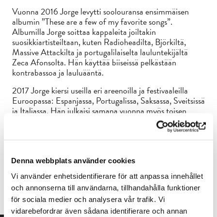
Vuonna 2016 Jorge levytti soolouransa ensimmäisen
albumin ”These are a few of my favorite songs”.
Albumilla Jorge soittaa kappaleita joiltakin
suosikkiartisteiltaan, kuten Radioheadilta, Björkiltä,
Massive Attackilta ja portugalilaiselta lauluntekijältä
Zeca Afonsolta. Hän käyttää biiseissä pelkästään
kontrabassoa ja lauluääntä.
2017 Jorge kiersi useilla eri areenoilla ja festivaaleilla
Euroopassa: Espanjassa, Portugalissa, Saksassa, Sveitsissä
ja Italiassa. Hän julkaisi samana vuonna myös toisen
albuminsa ”To Drop and Let Go”, joka koostuu hänen
omista sävellyksistään, joissa hän käyttää edellisen
albuminsa tavoin pelkästään kontrabassoa ja lauluääntä.
Vuonna 2020 Jorge julkaisi kolmannen albuminsa,
Denna webbplats använder cookies
”BLAU – Being Lost As Usual” – jossa Jorge tutki
Vi använder enhetsidentifierare för att anpassa innehållet
erityisesti musiikin tuotantopuolta ja soittajuuttaan,
sekoittaen akustisia ja elektronisia maailmoja. Albumi
och annonserna till användarna, tillhandahålla funktioner
ensiesitettiin Mercat de Música Viva de Vic -
för sociala medier och analysera vår trafik. Vi
festivaaleilla Barcelonassa.
vidarebefordrar även sådana identifierare och annan