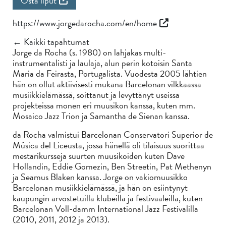
Osta liput
https://www.jorgedarocha.com/en/home
← Kaikki tapahtumat
Jorge da Rocha (s. 1980) on lahjakas multi-
instrumentalisti ja laulaja, alun perin kotoisin Santa
Maria da Feirasta, Portugalista. Vuodesta 2005 lähtien
hän on ollut aktiivisesti mukana Barcelonan vilkkaassa
musiikkielämässä, soittanut ja levyttänyt useissa
projekteissa monen eri muusikon kanssa, kuten mm.
Mosaico Jazz Trion ja Samantha de Sienan kanssa.
da Rocha valmistui Barcelonan Conservatori Superior de
Música del Liceusta, jossa hänellä oli tilaisuus suorittaa
mestarikursseja suurten muusikoiden kuten Dave
Hollandin, Eddie Gomezin, Ben Streetin, Pat Methenyn
ja Seamus Blaken kanssa. Jorge on vakiomuusikko
Barcelonan musiikkielämässä, ja hän on esiintynyt
kaupungin arvostetuilla klubeilla ja festivaaleilla, kuten
Barcelonan Voll-damm International Jazz Festivalilla
(2010, 2011, 2012 ja 2013).