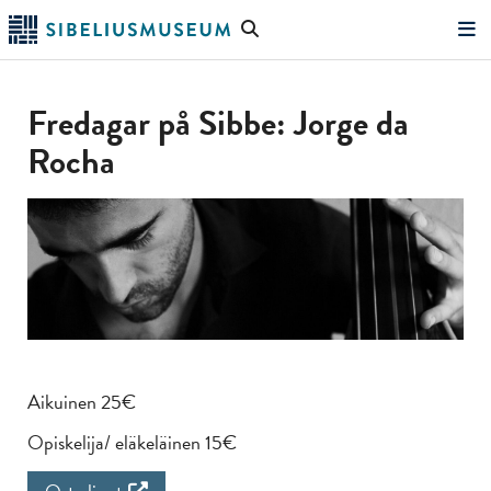
Siirry
Hae
pääsisältöön
verkkosivustolta
"Hae"
Fredagar på Sibbe: Jorge da
Rocha
Aikuinen 25€
Opiskelija/ eläkeläinen 15€