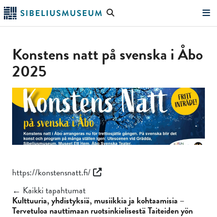
Siirry
Hae
pääsisältöön
verkkosivustolta
"Hae"
Konstens natt på svenska i Åbo
2025
https://konstensnatt.fi/
← Kaikki tapahtumat
Kulttuuria, yhdistyksiä, musiikkia ja kohtaamisia –
Tervetuloa nauttimaan ruotsinkielisestä Taiteiden yön