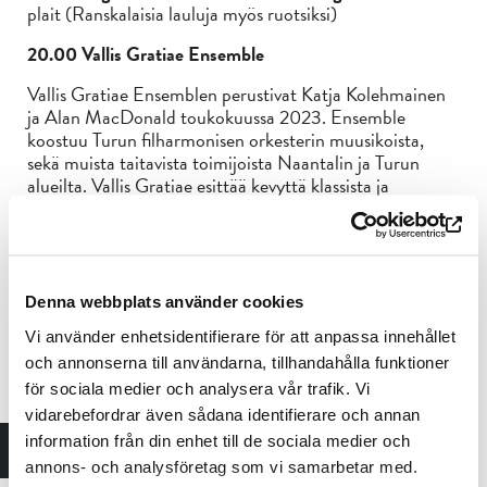
plait (Ranskalaisia lauluja myös ruotsiksi)
20.00 Vallis Gratiae Ensemble
Vallis Gratiae Ensemblen perustivat Katja Kolehmainen
ja Alan MacDonald toukokuussa 2023. Ensemble
koostuu Turun filharmonisen orkesterin muusikoista,
sekä muista taitavista toimijoista Naantalin ja Turun
alueilta. Vallis Gratiae esittää kevyttä klassista ja
populaarimusiikkia, jossa äänenpaino on viihteessä.
Repertuaariimme kuuluu klassisia teoksia Bachilta,
Telemannilta, Purcellilta, Shostakovichilta, Zipolilta,
Rachamaninovilta ja Griegiltä. Elokuvamusiikin osalta
Denna webbplats använder cookies
säveltäjiin kuuluu mm. John Williams, Gregson-Williams,
Mancini ja Morricone.
Vi använder enhetsidentifierare för att anpassa innehållet
och annonserna till användarna, tillhandahålla funktioner
20.30 Vysotski Ensemble
: (Koreografia ja tanssi –
för sociala medier och analysera vår trafik. Vi
Evgeny Kostyukov & Marjan Raar. Musiikki ja laulu –
vidarebefordrar även sådana identifierare och annan
Mihail Ionin & Petri Rajala)
information från din enhet till de sociala medier och
21.15 Katyayani
annons- och analysföretag som vi samarbetar med.