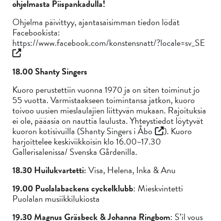
ohjelmasta Piispankadulla!
Ohjelma päivittyy, ajantasaisimman tiedon lödät
Facebookista:
https://www.facebook.com/konstensnatt/?locale=sv_SE
18.00 Shanty Singers
Kuoro perustettiin vuonna 1970 ja on siten toiminut jo
55 vuotta. Varmistaakseen toimintansa jatkon, kuoro
toivoo uusien mieslaulajien liittyvän mukaan. Rajoituksia
ei ole, pääasia on nauttia laulusta. Yhteystiedot löytyvät
kuoron kotisivuilla (
Shanty Singers i Åbo
). Kuoro
harjoittelee keskiviikkoisin klo 16.00–17.30
Gallerisalenissa/ Svenska Gårdenilla.
18.30 Huilukvartetti:
Visa, Helena, Inka & Anu
19.00 Puolalabackens cyckelklubb
: Mieskvintetti
Puolalan musiikkilukiosta
19.30 Magnus Gräsbeck & Johanna Ringbom
: S’il vous