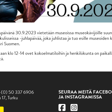
späivänä 30.9.2023 vietetään museoissa museokävijöille suu
ulisseissa -juhlapäivää, joka juhlistaa ja tuo esille museoiden k
äri Suomen.
aan klo 12-14 ovet kokoelmatiloihin ja henkilökunta on paikal
tä.
SEURAA MEITÄ FACEBO
-(0) 50 337 6906
JA INSTAGRAMISSA
 17, Turku