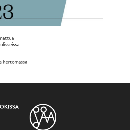
nnattua
ulisseissa
la kertomassa
OKISSA