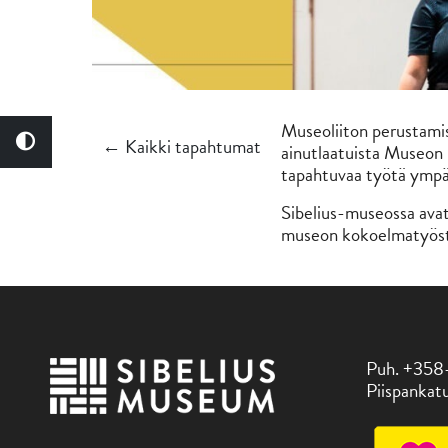
Museoliiton perustami
← Kaikki tapahtumat
ainutlaatuista Museon k
tapahtuvaa työtä ymp
Sibelius-museossa avat
museon kokoelmatyös
Puh. +358
Piispankatu