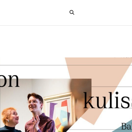
Hae
verkkosivustolta
"Hae"