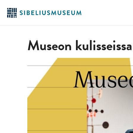
Siirry
pääsisältöön
Museon kulisseissa