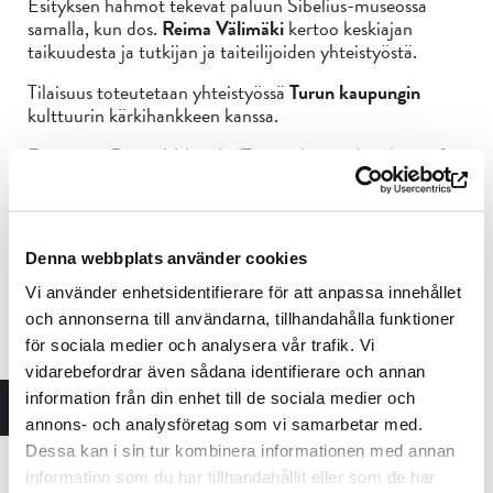
Esityksen hahmot tekevät paluun Sibelius-museossa
samalla, kun dos.
Reima Välimäki
kertoo keskiajan
taikuudesta ja tutkijan ja taiteilijoiden yhteistyöstä.
Tilaisuus toteutetaan yhteistyössä
Turun kaupungin
kulttuurin kärkihankkeen kanssa.
Esiintyjät: Reima Välimäki (Turun yliopisto) ja Aura of
Puppets:
Hanne Lammi
,
Anna Nekrassova
,
Laura Sillanpää
,
Maija Westerholm
Lämpimästi tervetuloa!
Denna webbplats använder cookies
Vi använder enhetsidentifierare för att anpassa innehållet
Lisätiedot:
och annonserna till användarna, tillhandahålla funktioner
Anu Juva
för sociala medier och analysera vår trafik. Vi
anu.juva@turkubusinessregion.com
vidarebefordrar även sådana identifierare och annan
+358 500 535 371
information från din enhet till de sociala medier och
annons- och analysföretag som vi samarbetar med.
Kulttuurikampus Turku on voimakkaasti vaikuttava
Dessa kan i sin tur kombinera informationen med annan
kulttuurialan verkosto, joka edistää strategisesti alan
koulutusta, tutkimusta, yritystoimintaa ja yhteistyötä
information som du har tillhandahållit eller som de har