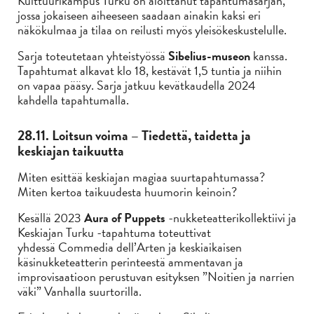
Kulttuurikampus Turku on aloittanut tapahtumasarjan,
jossa jokaiseen aiheeseen saadaan ainakin kaksi eri
näkökulmaa ja tilaa on reilusti myös yleisökeskustelulle.
Sarja toteutetaan yhteistyössä
Sibelius-museon
kanssa.
Tapahtumat alkavat klo 18, kestävät 1,5 tuntia ja niihin
on vapaa pääsy. Sarja jatkuu kevätkaudella 2024
kahdella tapahtumalla.
28.11. Loitsun voima – Tiedettä, taidetta ja
keskiajan taikuutta
Miten esittää keskiajan magiaa suurtapahtumassa?
Miten kertoa taikuudesta huumorin keinoin?
Kesällä 2023
Aura of Puppets
-nukketeatterikollektiivi ja
Keskiajan Turku -tapahtuma toteuttivat
yhdessä Commedia dell’Arten ja keskiaikaisen
käsinukketeatterin perinteestä ammentavan ja
improvisaatioon perustuvan esityksen ”Noitien ja narrien
väki” Vanhalla suurtorilla.