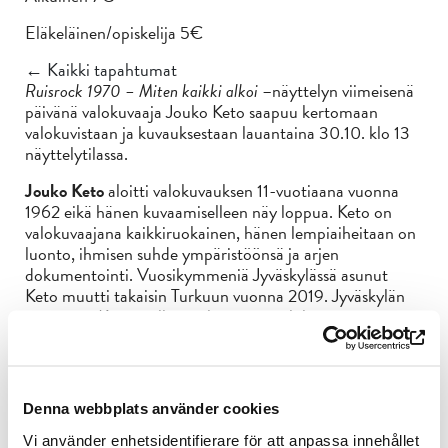
Eläkeläinen/opiskelija 5€
← Kaikki tapahtumat
Ruisrock 1970 – Miten kaikki alkoi
–näyttelyn viimeisenä
päivänä valokuvaaja Jouko Keto saapuu kertomaan
valokuvistaan ja kuvauksestaan lauantaina 30.10. klo 13
näyttelytilassa.
Jouko Keto
aloitti valokuvauksen 11-vuotiaana vuonna
1962 eikä hänen kuvaamiselleen näy loppua. Keto on
valokuvaajana kaikkiruokainen, hänen lempiaiheitaan on
luonto, ihmisen suhde ympäristöönsä ja arjen
dokumentointi. Vuosikymmeniä Jyväskylässä asunut
Keto muutti takaisin Turkuun vuonna 2019. Jyväskylän
vuosinaan Keto osallistui aktiivisesti valokuvausjärjestöjen
toiminaan ja toimi mm. valokuvakouluttajana –
kiinnostus yhdistystoimintaa ja valokuvausta kohtaan
näkyy tänä päivänä Turun Kamerat ry:n toiminnassa.
Jouko Keto on myös aktiivinen perhokalastaja ja
Denna webbplats använder cookies
viihtyykin kesäisin Tenon rannoilla lempiharrastuksensa
parissa.
Vi använder enhetsidentifierare för att anpassa innehållet