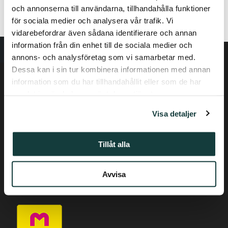
och annonserna till användarna, tillhandahålla funktioner
Taiteilijatapaaminen sisältyy museon pääsylipun hintaan.
för sociala medier och analysera vår trafik. Vi
vidarebefordrar även sådana identifierare och annan
information från din enhet till de sociala medier och
annons- och analysföretag som vi samarbetar med.
Dessa kan i sin tur kombinera informationen med annan
information som du har tillhandahållit eller som de har
samlat in när du har använt deras tjänster.
Visa detaljer
Tietosuojaseloste
Tillåt alla
Saavutettavuusseloste
Avvisa
Puh. +358-(0) 50 337 6906
Piispankatu 17, Turku