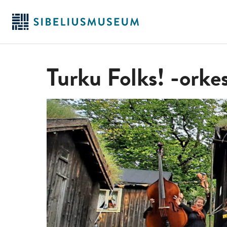
Siirry
pääsisältöön
Turku Folks! -orkes