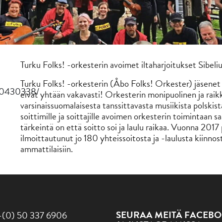
Turku Folks! -orkesterin avoimet iltaharjoitukset Sibeli
Turku Folks! -orkesterin (Åbo Folks! Orkester) jäsenet 
070430338/
eivät yhtään vakavasti! Orkesterin monipuolinen ja raik
varsinaissuomalaisesta tanssittavasta musiikista polskista 
soittimille ja soittajille avoimen orkesterin toimintaan sa
tärkeintä on että soitto soi ja laulu raikaa. Vuonna 2017
ilmoittautunut jo 180 yhteissoitosta ja -laulusta kiinnos
ammattilaisiin.
SEURAA MEITÄ FACEBO
-(0) 50 337 6906