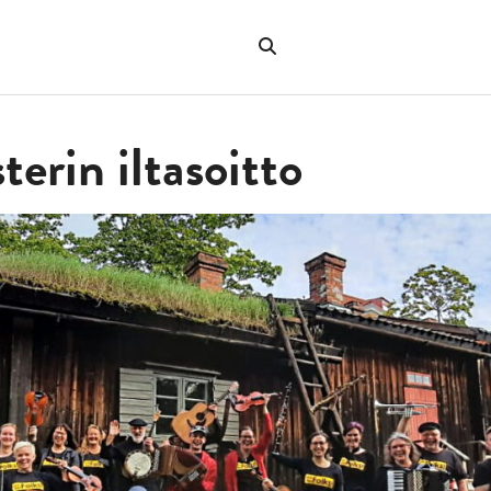
Hae
verkkosivustolta
"Hae"
terin iltasoitto