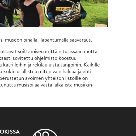
us-museon pihalla. Tapahtumalla säävaraus.
ottavat soittamisen erittäin tosissaan mutta
kaasti sovitettu ohjelmisto koostuu
katrilleihin ja rekilauluista tangoihin. Kaikille
a kukin osallistua miten vain haluaa ja ehtii –
 perustetun avoimen yhteisön listoille on
tunutta musisoijaa vasta-alkajista musiikin
OKISSA