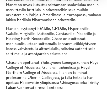
Hänet on myös kutsuttu soittamaan sooloviulua moniin
merkittäviin brittiläisiin orkestereihin sekä muihin
orkestereihin Pohjois-Amerikassa ja Euroopassa, mukaan
lukien Berliinin filharmoniseen orkesteriin.
Hän on levyttänyt EMI:lle, CRD:lle, Hyperionille,
Calalle, Virginille, Duttonille, Centaurille, Naxosille ja
Floating Earth Recordsille. Chase on osoittanut
monipuolisuuttaan soittamalla kansanmusiikkiyhtyeen
kanssa vahvistetulla alttoviululla, solistina autenttisella
soittimella ja avantgarden edustajana.
Chase on opettanut Yhdistyneen kuningaskunnan Royal
College of Musicissa, Guildhall Schoolissa ja Royal
Northern College of Musicissa. Hän on toiminut
professorina Oberlin Collegessa, ja tällä hetkellä hän
opettaa Rooseveltin yliopistossa Chicagossa sekä Trinity
Laban Conservatoiressa Lontoossa.