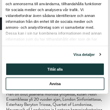
Conservatoiressa ja Guildhall School of Music and
och annonserna till användarna, tillhandahålla funktioner
Dramassa. Hän pitää myös vuosittaisia mestarikursseja
för sociala medier och analysera vår trafik. Vi
Uzmah-festivaaleilla Kroatiassa.
vidarebefordrar även sådana identifierare och annan
information från din enhet till de sociala medier och
annons- och analysföretag som vi samarbetar med.
Lontoossa syntynyt
Roger Chase
opiskeli Royal College
Dessa kan i sin tur kombinera informationen med annan
of Musicissa Bernard Shoren johdolla ja Kanadassa
Steven Starykin johdolla, ja hän työskenteli lyhyen aikaa
information som du har tillhandahållit eller som de har
myös legendaarisen Lionel Tertisin kanssa.
samlat in när du har använt deras tjänster.
Hän debytoi Englannin kamariorkesterin kanssa vuonna
Visa detaljer
1979, ja sen jälkeen hän on soittanut solistina tai
kamarimuusikkona suurissa kaupungeissa eri puolilla
Yhdistynyttä kuningaskuntaa, Yhdysvalloissa, Kanadassa,
Tillåt alla
Australiassa, Uudessa-Seelannissa, Japanissa, Lähi-
idässä, Intiassa, suurimmassa osassa Itä-Eurooppaa, koko
Länsi-Eurooppassa, Skandinaviassa ja Etelä-Afrikassa.
Avvisa
Hän on ollut jäsenenä monissa yhtyeissä, kuten Nash
Ensemblessa yli 20 vuoden ajan, London Sinfoniettassa,
Esterhazy Baryton Triossa, Quartet of Londonissa,
Hausmusik of Londonissa ja Lontoon kamariorkesterissa.