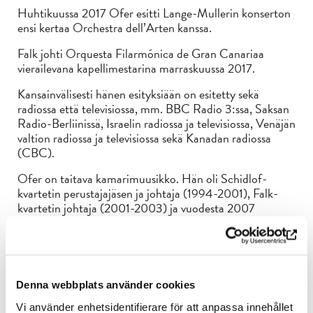
Huhtikuussa 2017 Ofer esitti Lange-Mullerin konserton
ensi kertaa Orchestra dell’Arten kanssa.
Falk johti Orquesta Filarmónica de Gran Canariaa
vierailevana kapellimestarina marraskuussa 2017.
Kansainvälisesti hänen esityksiään on esitetty sekä
radiossa että televisiossa, mm. BBC Radio 3:ssa, Saksan
Radio-Berliinissä, Israelin radiossa ja televisiossa, Venäjän
valtion radiossa ja televisiossa sekä Kanadan radiossa
(CBC).
Ofer on taitava kamarimuusikko. Hän oli Schidlof-
kvartetin perustajajäsen ja johtaja (1994-2001), Falk-
kvartetin johtaja (2001-2003) ja vuodesta 2007
vuoteen 2015 Allegri-jousikvartetin johtaja, joka esiintyi
muun muassa Murray Perahian ja Jack Brymerin kanssa.
Hän on levyttänyt kolme CD-levyä Schidlof-kvartetin
kanssa (Linn Records), yhden Falk-kvartetin kanssa ja
kolme Allegri-kvartetin kanssa.
Denna webbplats använder cookies
Ofer on viulunsoiton professori Trinity Laban
Vi använder enhetsidentifierare för att anpassa innehållet