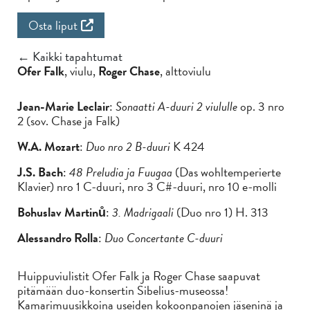
Osta liput
← Kaikki tapahtumat
Ofer Falk
, viulu,
Roger Chase
, alttoviulu
Jean-Marie Leclair
:
Sonaatti A-duuri 2 viululle
op. 3 nro
2 (sov. Chase ja Falk)
W.A. Mozart
:
Duo nro 2 B-duuri
K 424
J.S. Bach
:
48 Preludia ja Fuugaa
(Das wohltemperierte
Klavier) nro 1 C-duuri, nro 3 C#-duuri, nro 10 e-molli
Bohuslav Martinů
:
3. Madrigaali
(Duo nro 1) H. 313
Alessandro Rolla
:
Duo Concertante C-duuri
Huippuviulistit Ofer Falk ja Roger Chase saapuvat
pitämään duo-konsertin Sibelius-museossa!
Kamarimuusikkoina useiden kokoonpanojen jäseninä ja