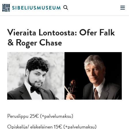
Siirry
Hae
pääsisältöön
verkkosivustolta
"Hae"
Vieraita Lontoosta: Ofer Falk
& Roger Chase
Peruslippu 25€ (+palvelumaksu)
Opiskelija/ eläkeläinen 15€ (+palvelumaksu)