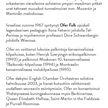
orkesterien vierailevina solisteina ympäri maailman pitkät
urat tehneet muusikot tunnelmoivat mm. Mozartin ja
Martinůn melodioissa.
Israelissa vuonna 1967 syntynyt
Ofer Falk
opiskeli
legendaarisen pedagogin Ilona Feherin johdolla Tel-
Avivissa ja myöhemmin professori Dora Schwarzbergin
johdolla Wienissä.
Ofer on voittanut lukuisia palkintoja kansainvälisissä
kilpailuissa, kuten Henryk Szeryingin erikoispalkinnon
(1993) ja palkinnot Moskovan 10. kansainvälisessä
Tšaikovski-kilpailussa (1994) ja Montrealin
kansainvälisessä viulukilpailussa (1995).
Ofer debytoi English Chamber Orchestran solistina
helmikuussa 2003, ja hänet kutsuttiin välittömästi
uudelleen seuraaviin esiintymisiin. Ofer on konsertoinut
Yhdistyneessä kuningaskunnassa myös Barbicanissa,
Queen Elizabeth Hallissa, Saint Martin in the Fieldsissä
ja Purcell Roomissa.