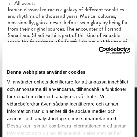
← All events
Iranian classical music is a galaxy of different tonalities
and rhythms of a thousand years. Musical cultures,
occasionally, gain a never-before-seen glory by being far
from their original sources. The encounter of Farshad
Sanati and Shadi Fathi is part of this kind of valuable
spark; the foundation of a fruitful dialogue at the top of
Persian and Kurdish music. They believe that music is a
language, which has the power to transmit and create
both emotional and social experiences.
Tickets at the venue, cash.
Denna webbplats använder cookies
Vi använder enhetsidentifierare för att anpassa innehållet
och annonserna till användarna, tillhandahålla funktioner
för sociala medier och analysera vår trafik. Vi
vidarebefordrar även sådana identifierare och annan
information från din enhet till de sociala medier och
annons- och analysföretag som vi samarbetar med.
Dessa kan i sin tur kombinera informationen med annan
information som du har tillhandahållit eller som de har