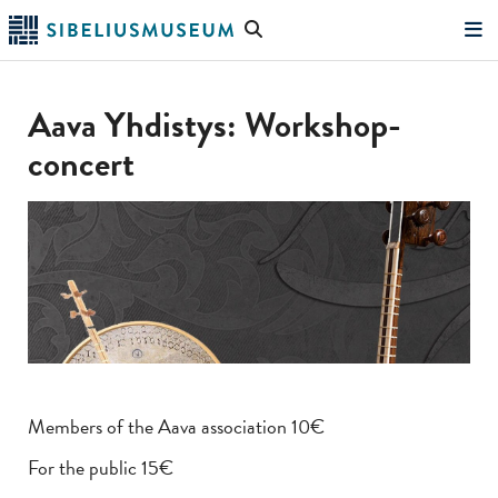
Skip
Search
to
the
"Search"
main
website
content
Aava Yhdistys: Workshop-
concert
Members of the Aava association 10€
For the public 15€