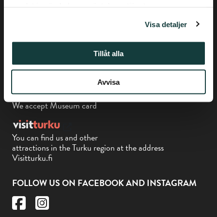
Privacy policy
samlat in när du har använt deras tjänster.
Visa detaljer
Phone +358-(0) 50 337 6906
Piispankatu 17, Turku
Tillåt alla
Avvisa
We accept Museum card
You can find us and other
attractions in the Turku region at the address
Visitturku.fi
FOLLOW US ON FACEBOOK AND INSTAGRAM