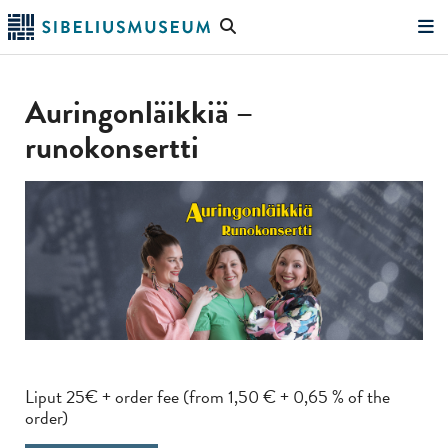
Skip
Search
to
the
"Search"
main
website
content
Auringonläikkiä –
runokonsertti
Liput 25€ + order fee (from 1,50 € + 0,65 % of the
order)