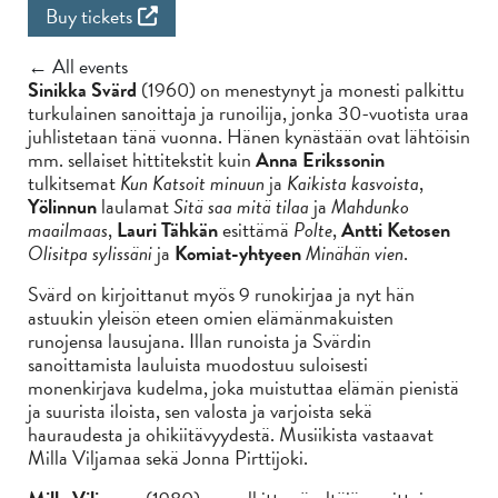
Buy tickets
← All events
Sinikka Svärd
(1960) on menestynyt ja monesti palkittu
turkulainen sanoittaja ja runoilija, jonka 30-vuotista uraa
juhlistetaan tänä vuonna. Hänen kynästään ovat lähtöisin
mm. sellaiset hittitekstit kuin
Anna Erikssonin
tulkitsemat
Kun Katsoit minuun
ja
Kaikista kasvoista
,
Yölinnun
laulamat
Sitä saa mitä tilaa
ja
Mahdunko
maailmaas
,
Lauri Tähkän
esittämä
Polte
,
Antti Ketosen
Olisitpa sylissäni
ja
Komiat-yhtyeen
Minähän vien
.
Svärd on kirjoittanut myös 9 runokirjaa ja nyt hän
astuukin yleisön eteen omien elämänmakuisten
runojensa lausujana. Illan runoista ja Svärdin
sanoittamista lauluista muodostuu suloisesti
monenkirjava kudelma, joka muistuttaa elämän pienistä
ja suurista iloista, sen valosta ja varjoista sekä
hauraudesta ja ohikiitävyydestä. Musiikista vastaavat
Milla Viljamaa sekä Jonna Pirttijoki.