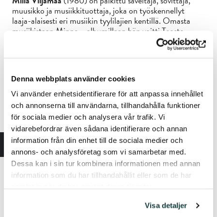
Milla Viljamaa
(1980) on palkittu säveltäjä, sovittaja,
muusikko ja musiikkituottaja, joka on työskennellyt
laaja-alaisesti eri musiikin tyylilajien kentillä. Omasta
musiikistaan Minne – albumillaan hän voitti Teosto-
palkinnon vuonna 2012. Milla on konsertoinut
kansainvälisesti sekä useiden kansanmusiikista
ammentavien yhtyeidensä että eri maiden klassisten
orkesterien kanssa värittäen heidän repertuaariaan
Denna webbplats använder cookies
polkuharmoonilla ja pianolla. Suomessa Milla on tuttu
myös Lauri Tähkän Revohka yhtyeestä, jossa hän on
Vi använder enhetsidentifierare för att anpassa innehållet
vienyt musisoinnin ilosanomaa suuremmalle yleisölle.
och annonserna till användarna, tillhandahålla funktioner
för sociala medier och analysera vår trafik. Vi
Jonna Pirttijoki
(1987) on eteläpohjalainen,
ilmaisuvoimainen laulaja ja muusikko, joka on tullut
vidarebefordrar även sådana identifierare och annan
tunnetuksi erityisesti yhtenä maamme eturivin
information från din enhet till de sociala medier och
harmonikansoittajista. Jonna operoi suvereenisti musiikin
annons- och analysföretag som vi samarbetar med.
tyylilajista toiseen, mutta hänen sydämen musiikkiaan on
Dessa kan i sin tur kombinera informationen med annan
erityisesti tango. Hän on opiskellut Sibelius-Akatemiassa
information som du har tillhandahållit eller som de har
ja valmistunut esittävän säveltaiteen koulutusohjelmasta
samlat in när du har använt deras tjänster.
musiikin maisteriksi vuonna 2012. Muusikon töiden
lisäksi Jonna toimii harmonikansoiton opettajana. Jonna
Visa detaljer
Pirttijoki on palkittu Artturi Leinosen palkinnolla vuonna