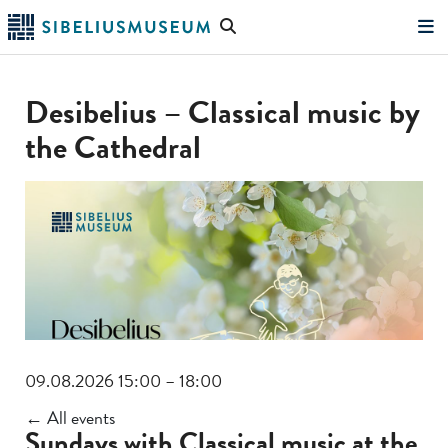
Skip
Search
to
the
"Search"
main
website
content
Desibelius – Classical music by
the Cathedral
09.08.2026 15:00 – 18:00
← All events
Sundays with Classical music at the