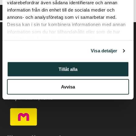
vidarebefordrar även sådana identifierare och annan
Weather permitting. Free admission!
information från din enhet till de sociala medier och
annons- och analysföretag som vi samarbetar med.
Dessa kan i sin tur kombinera informationen med annan
information som du har tillhandahållit eller som de har
samlat in när du har använt deras tjänster.
Visa detaljer
Tillåt alla
Privacy policy
Avvisa
Phone +358-(0) 50 337 6906
Piispankatu 17, Turku