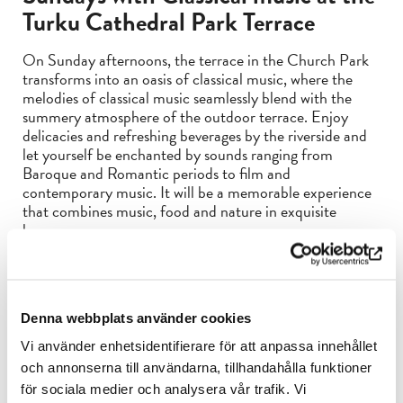
Turku Cathedral Park Terrace
On Sunday afternoons, the terrace in the Church Park
transforms into an oasis of classical music, where the
melodies of classical music seamlessly blend with the
summery atmosphere of the outdoor terrace. Enjoy
delicacies and refreshing beverages by the riverside and
let yourself be enchanted by sounds ranging from
Baroque and Romantic periods to film and
contemporary music. It will be a memorable experience
that combines music, food and nature in exquisite
harmony.
14.6. DJ-duo Haapanen & Juva
19.7. DJ Topias Tiheäsalo
9.8. DJ Esko Routamaa
Denna webbplats använder cookies
Live DJ’s at
3pm–6pm.
On other Sunday afternoons, a
Vi använder enhetsidentifierare för att anpassa innehållet
rotating playlist of classical music curated by the
och annonserna till användarna, tillhandahålla funktioner
museum is played from 12:00 to 18:00.
för sociala medier och analysera vår trafik. Vi