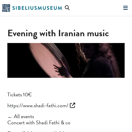
Skip
Search
to
the
"Search"
main
website
content
Evening with Iranian music
Tickets 10€
https://www.shadi-fathi.com/
← All events
Concert with Shadi Fathi & co