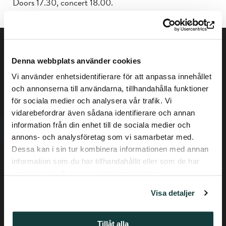
Doors 17.30, concert 18.00.
Denna webbplats använder cookies
Vi använder enhetsidentifierare för att anpassa innehållet
och annonserna till användarna, tillhandahålla funktioner
för sociala medier och analysera vår trafik. Vi
vidarebefordrar även sådana identifierare och annan
Privacy policy
information från din enhet till de sociala medier och
annons- och analysföretag som vi samarbetar med.
Phone +358-(0) 50 337 6906
Dessa kan i sin tur kombinera informationen med annan
Piispankatu 17, Turku
information som du har tillhandahållit eller som de har
samlat in när du har använt deras tjänster.
Visa detaljer
We accept Museum card
Tillåt alla