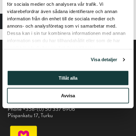
20.11.2025
för sociala medier och analysera vår trafik. Vi
vidarebefordrar även sådana identifierare och annan
4.12.2025
information från din enhet till de sociala medier och
18.12.2025
annons- och analysföretag som vi samarbetar med.
Dessa kan i sin tur kombinera informationen med annan
information som du har tillhandahållit eller som de har
samlat in när du har använt deras tjänster.
Visa detaljer
Tillåt alla
Privacy policy
Avvisa
Phone +358-(0) 50 337 6906
Piispankatu 17, Turku