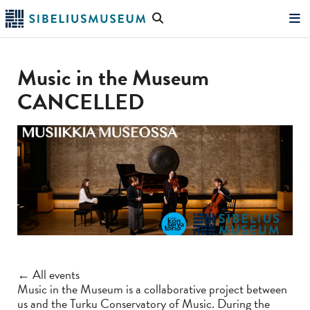
Skip
Search
to
the
"Search"
main
website
content
Music in the Museum
CANCELLED
← All events
Music in the Museum is a collaborative project between
us and the Turku Conservatory of Music. During the