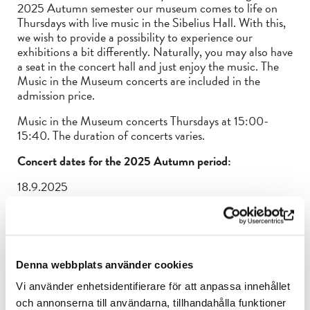
2025 Autumn semester our museum comes to life on
Thursdays with live music in the Sibelius Hall. With this,
we wish to provide a possibility to experience our
exhibitions a bit differently. Naturally, you may also have
a seat in the concert hall and just enjoy the music. The
Music in the Museum concerts are included in the
admission price.
Music in the Museum concerts Thursdays at 15:00-
15:40. The duration of concerts varies.
Concert dates for the 2025 Autumn period:
18.9.2025
25.9.2025
9.10.2025
23.10.2025
Denna webbplats använder cookies
6.11.2025
Vi använder enhetsidentifierare för att anpassa innehållet
och annonserna till användarna, tillhandahålla funktioner