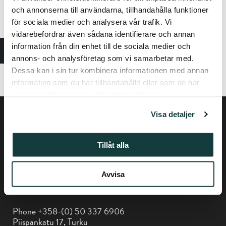
och annonserna till användarna, tillhandahålla funktioner
9.4
för sociala medier och analysera vår trafik. Vi
23.4
vidarebefordrar även sådana identifierare och annan
information från din enhet till de sociala medier och
7.5
annons- och analysföretag som vi samarbetar med.
8.5 (Friday at 2:30 pm)
Dessa kan i sin tur kombinera informationen med annan
information som du har tillhandahållit eller som de har
samlat in när du har använt deras tjänster.
Visa detaljer
Tillåt alla
Avvisa
Privacy policy
Phone +358-(0) 50 337 6906
Piispankatu 17, Turku