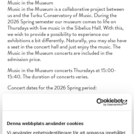
Music in the Museum
Music in the Museum is a collaborative project between
us and the Turku Conservatory of Music. During the
2026 Spring semester our museum comes to life on
Thursdays with live music in the Sibelius Hall. With this,
we wish to provide a possibility to experience our
exhibitions a bit differently. Naturally, you may also have
a seat in the concert hall and just enjoy the music. The
Music in the Museum concerts are included in the
admission price.
Music in the Museum concerts Thursdays at 15:00-
15:40. The duration of concerts varies.
Concert dates for the 2026 Spring period:
12.2
26.2
12.3.
Denna webbplats använder cookies
2.4.
Vi använder enhetsidentifierare för att anpassa innehållet