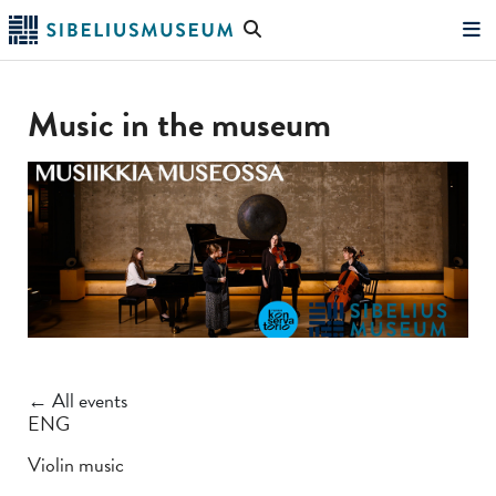
Skip
Search
to
the
"Search"
main
website
content
Music in the museum
← All events
ENG
Violin music