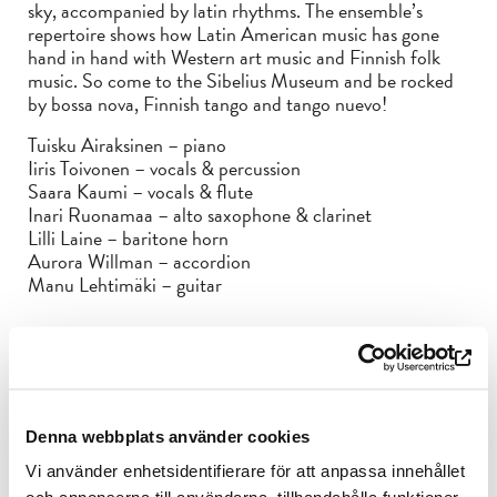
sky, accompanied by latin rhythms. The ensemble’s
repertoire shows how Latin American music has gone
hand in hand with Western art music and Finnish folk
music. So come to the Sibelius Museum and be rocked
by bossa nova, Finnish tango and tango nuevo!
Tuisku Airaksinen – piano
Iiris Toivonen – vocals & percussion
Saara Kaumi – vocals & flute
Inari Ruonamaa – alto saxophone & clarinet
Lilli Laine – baritone horn
Aurora Willman – accordion
Manu Lehtimäki – guitar
Skaalat solmuun 2024
Attention fans of live music! The Skaalat Solmuun
festival is once again coming to Turku in April, bigger and
more diverse than ever! This week-long music event held
Denna webbplats använder cookies
by the students of Turun konservatorio consists of many
Vi använder enhetsidentifierare för att anpassa innehållet
concerts around the centre of Turku. Follow us on social