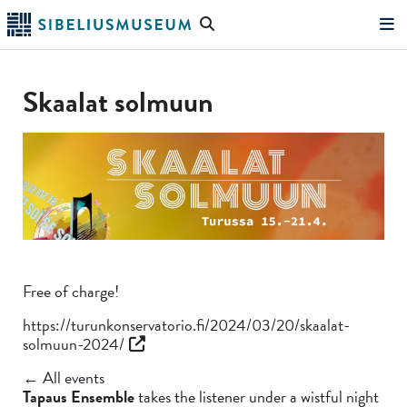
Skip
Search
to
the
"Search"
main
website
content
Skaalat solmuun
Free of charge!
https://turunkonservatorio.fi/2024/03/20/skaalat-
solmuun-2024/
← All events
Tapaus Ensemble
takes the listener under a wistful night