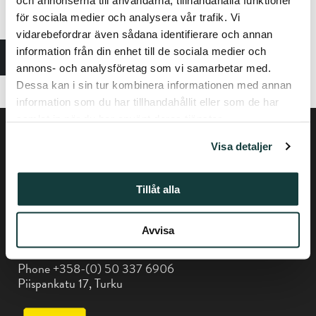
och annonserna till användarna, tillhandahålla funktioner
media, so you won’t miss out on the performers and
schedules! Skaalat Solmuun 2024 – It plays.
för sociala medier och analysera vår trafik. Vi
vidarebefordrar även sådana identifierare och annan
https://www.facebook.com/skaalatsolmuun
information från din enhet till de sociala medier och
annons- och analysföretag som vi samarbetar med.
https://www.instagram.com/skaalatsolmuun
Dessa kan i sin tur kombinera informationen med annan
information som du har tillhandahållit eller som de har
samlat in när du har använt deras tjänster.
Visa detaljer
Tillåt alla
Privacy policy
Avvisa
Phone +358-(0) 50 337 6906
Piispankatu 17, Turku