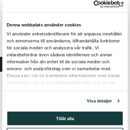
luodataan aiemmin marginaaliin jäänyttä
orkesterimusiikkia ja sen tekijöitä, sekä sovelletaan
tutkimusta orkesteri-, konserttiohjelmointi- ja
yleisötyöhön.
Denna webbplats använder cookies
”Tämä hanke on syntynyt puhtaasta löytämisen ilosta, ja
Vi använder enhetsidentifierare för att anpassa innehållet
sen on tarkoitus kantaa tuntemattomaksi jäänyttä
och annonserna till användarna, tillhandahålla funktioner
musiikkia vihdoin kaikkien omin korvin kuultavaksi.
för sociala medier och analysera vår trafik. Vi
Suomen perinteikkäimmän orkesterin asemassa
pidämme tärkeänä tehtävänämme olla etulinjassa
vidarebefordrar även sådana identifierare och annan
tekemässä löytöjä yhdessä loistavien suomalaisten
information från din enhet till de sociala medier och
musiikintutkijoiden ja yhteistyökumppaniemme kanssa.
annons- och analysföretag som vi samarbetar med.
Siten myös käytännön tasolla edistämme muidenkin
Dessa kan i sin tur kombinera informationen med annan
suomalaisten orkestereiden ohjelmiston päivittymistä ja
information som du har tillhandahållit eller som de har
laajenemista”, kertoo Helsingin kaupunginorkesterin
samlat in när du har använt deras tjänster.
ylikapellimestari
Susanna Mälkki.
Visa detaljer
Yhteistyössä:
Helsingin kaupunginorkesteri
Tillåt alla
Helsingin yliopisto, Taiteiden tutkimus & musiikkitiede
Fennica Gehrman