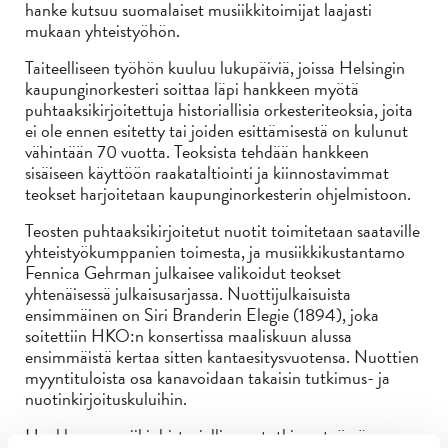
hanke kutsuu suomalaiset musiikkitoimijat laajasti
mukaan yhteistyöhön.
Taiteelliseen työhön kuuluu lukupäiviä, joissa Helsingin
kaupunginorkesteri soittaa läpi hankkeen myötä
puhtaaksikirjoitettuja historiallisia orkesteriteoksia, joita
ei ole ennen esitetty tai joiden esittämisestä on kulunut
vähintään 70 vuotta. Teoksista tehdään hankkeen
sisäiseen käyttöön raakataltiointi ja kiinnostavimmat
teokset harjoitetaan kaupunginorkesterin ohjelmistoon.
Teosten puhtaaksikirjoitetut nuotit toimitetaan saataville
yhteistyökumppanien toimesta, ja musiikkikustantamo
Fennica Gehrman julkaisee valikoidut teokset
yhtenäisessä julkaisusarjassa. Nuottijulkaisuista
ensimmäinen on Siri Branderin Elegie (1894), joka
soitettiin HKO:n konsertissa maaliskuun alussa
ensimmäistä kertaa sitten kantaesitysvuotensa. Nuottien
myyntituloista osa kanavoidaan takaisin tutkimus- ja
nuotinkirjoituskuluihin.
Hankkeen musiikinhistoriallisessa tutkimustyössä