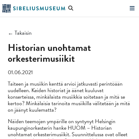
Siirry
Hae
pääsisältöön
verkkosivustolta
"Hae"
← Takaisin
Historian unohtamat
orkesterimusiikit
01.06.2021
Taiteen ja musiikin kenttä arvioi jatkuvasti perintöään
uudelleen. Keiden historiat ja äänet kuuluvat
konserteissa, minkälaista musiikkia soitetaan ja mitä se
kertoo? Minkälaisia tarinoita musiikilla välitetään ja mitä
on jäänyt kuulematta?
Näiden teemojen ympärille on syntynyt Helsingin
kaupunginorkesterin hanke HUOM – Historian
unohtamat orkesterimusiikit. Suunnittelussa ovat olleet