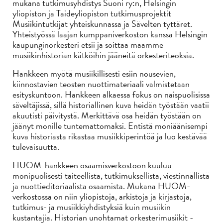
mukana tutkimusyhdistys Suoni ry:n, Helsingin
yliopiston ja Taideyliopiston tutkimusprojektit
Musiikintutkijat yhteiskunnassa ja Sävelten tyttäret.
Yhteistyössä laajan kumppaniverkoston kanssa Helsingin
kaupunginorkesteri etsii ja soittaa maamme
musiikinhistorian kätköihin jääneitä orkesteriteoksia.
Hankkeen myötä musiikillisesti esiin nousevien,
kiinnostavien teosten nuottimateriaali valmistetaan
esityskuntoon. Hankkeen alkaessa fokus on naispuolisissa
säveltäjissä, sillä historiallinen kuva heidän työstään vaatii
akuutisti päivitystä. Merkittävä osa heidän työstään on
jäänyt monille tuntemattomaksi. Entistä moniäänisempi
kuva historiasta rikastaa musiikkiperintöä ja luo kestävää
tulevaisuutta.
HUOM-hankkeen osaamisverkostoon kuuluu
monipuolisesti taiteellista, tutkimuksellista, viestinnällistä
ja nuottieditoriaalista osaamista. Mukana HUOM-
verkostossa on niin yliopistoja, arkistoja ja kirjastoja,
tutkimus- ja musiikkiyhdistyksiä kuin musiikin
kustantajia. Historian unohtamat orkesterimusiikit -