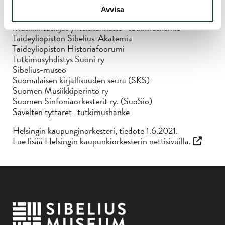
Kansalliskirjasto
Avvisa
Music Finland
Musiikintutkijat yhteiskunnassa -tutkimushanke
Taideyliopiston Sibelius-Akatemia
Taideyliopiston Historiafoorumi
Tutkimusyhdistys Suoni ry
Sibelius-museo
Suomalaisen kirjallisuuden seura (SKS)
Suomen Musiikkiperintö ry
Suomen Sinfoniaorkesterit ry. (SuoSio)
Sävelten tyttäret -tutkimushanke
Helsingin kaupunginorkesteri, tiedote 1.6.2021.
Lue lisää Helsingin kaupunkiorkesterin nettisivuilla.