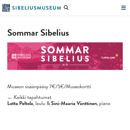
Siirry
Hae
pääsisältöön
verkkosivustolta
"Hae"
Sommar Sibelius
Museon sisäänpääsy 7€/5€/Museokortti
← Kaikki tapahtumat
Lotta Peltola
, laulu &
Sini-Maaria Vänttinen
, piano