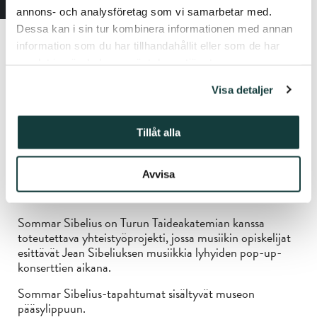
toiminut hoivamuusikkona. Hän on myös valmistunut
annons- och analysföretag som vi samarbetar med.
viittomakielen tulkiksi, ja näissä opinnoissa tehnyt
Dessa kan i sin tur kombinera informationen med annan
opinnäytetyönä mallipohjan klassisen
information som du har tillhandahållit eller som de har
instrumentaalimusiikin tulkkaamisesta viittomakielelle.
samlat in när du har använt deras tjänster.
Visa detaljer
Kesän 2025 aikana museomme herää eloon
Tillåt alla
viikonloppuisin, kun salissa kuullaan elävää musiikkia –
näin haluamme antaa myös mahdollisuuden tutustua
näyttelyihimme hieman erilaisella tavalla. Voit tietysti
Avvisa
myös istahtaa konserttisalin puolelle ja nauttia elävästä
musiikista.
Sommar Sibelius on Turun Taideakatemian kanssa
toteutettava yhteistyöprojekti, jossa musiikin opiskelijat
esittävät Jean Sibeliuksen musiikkia lyhyiden pop-up-
konserttien aikana.
Sommar Sibelius-tapahtumat sisältyvät museon
pääsylippuun.