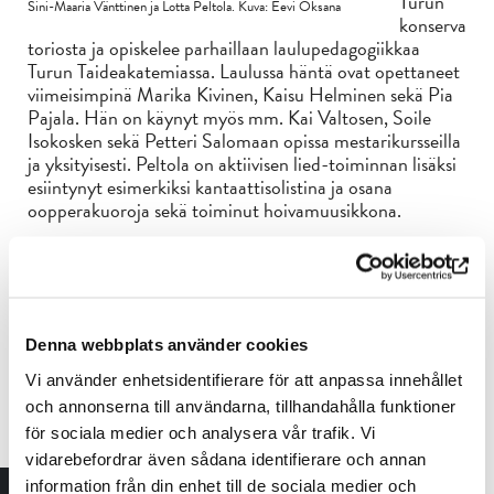
Turun
Sini-Maaria Vänttinen ja Lotta Peltola. Kuva: Eevi Oksana
konserva
toriosta ja opiskelee parhaillaan laulupedagogiikkaa
Turun Taideakatemiassa. Laulussa häntä ovat opettaneet
viimeisimpinä Marika Kivinen, Kaisu Helminen sekä Pia
Pajala. Hän on käynyt myös mm. Kai Valtosen, Soile
Isokosken sekä Petteri Salomaan opissa mestarikursseilla
ja yksityisesti. Peltola on aktiivisen lied-toiminnan lisäksi
esiintynyt esimerkiksi kantaattisolistina ja osana
oopperakuoroja sekä toiminut hoivamuusikkona.
Sini-Maaria Vänttinen
(s. 2000) on turkulaistunut
pianisti, huilisti ja säveltäjä. Hän on valmistunut
muusikoksi Turun konservatoriosta Kalle Perksalon
pianoluokalta ja opiskelee parhaillaan
musiikkipedagogiikkaa Jaana Luuppalan oppilaana Turun
Denna webbplats använder cookies
Taideakatemiassa. Vänttinen on aiemmin ollut Natalia
Vi använder enhetsidentifierare för att anpassa innehållet
Hovivuoren ja Outi Haapasen opissa, sekä osallistunut
och annonserna till användarna, tillhandahålla funktioner
muun muassa Paavali Jumppasen ja Henri Sigfridssonin
mestarikursseille. Hän on ollut aktiivinen myös lied- ja
för sociala medier och analysera vår trafik. Vi
kamarimusiikin parissa. Vänttinen on järjestänyt
vidarebefordrar även sådana identifierare och annan
hyväntekeväisyyskonsertteja vanhainkoteihin sekä
information från din enhet till de sociala medier och