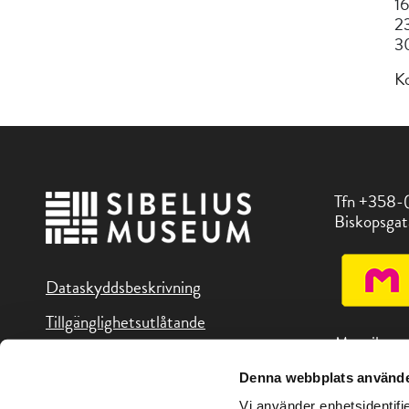
16
23
30
Ko
Tfn +358-
Biskopsgat
Dataskyddsbeskrivning
Tillgänglighetsutlåtande
Museikorte
Denna webbplats använde
Du hittar o
Vi använder enhetsidentifie