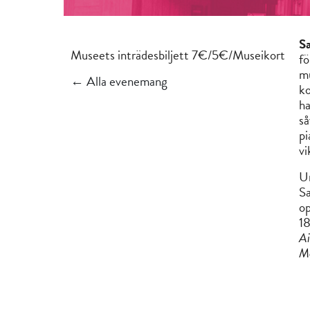
Sa
Museets inträdesbiljett 7€/5€/Museikort
fö
mu
← Alla evenemang
ko
ha
så
pi
vi
U
Sa
op
18
Ai
M