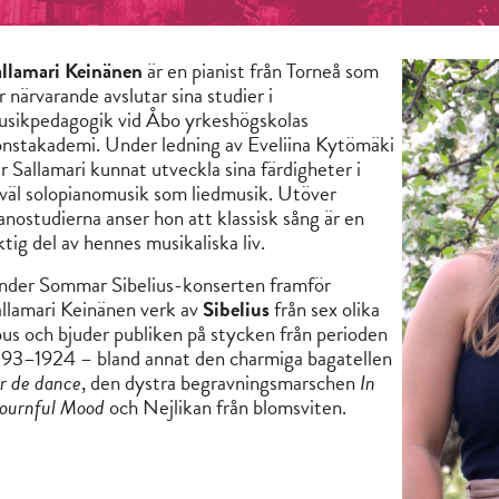
llamari Keinänen
är en pianist från Torneå som
r närvarande avslutar sina studier i
sikpedagogik vid Åbo yrkeshögskolas
nstakademi. Under ledning av Eveliina Kytömäki
r Sallamari kunnat utveckla sina färdigheter i
väl solopianomusik som liedmusik. Utöver
anostudierna anser hon att klassisk sång är en
ktig del av hennes musikaliska liv.
nder Sommar Sibelius-konserten framför
llamari Keinänen verk av
Sibelius
från sex olika
us och bjuder publiken på stycken från perioden
93–1924 – bland annat den charmiga bagatellen
r de dance
, den dystra begravningsmarschen
In
ournful Mood
och Nejlikan från blomsviten.