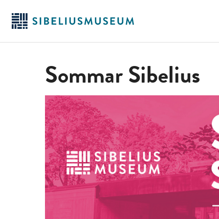
Hoppa
till
huvudinnehållet
Sommar Sibelius