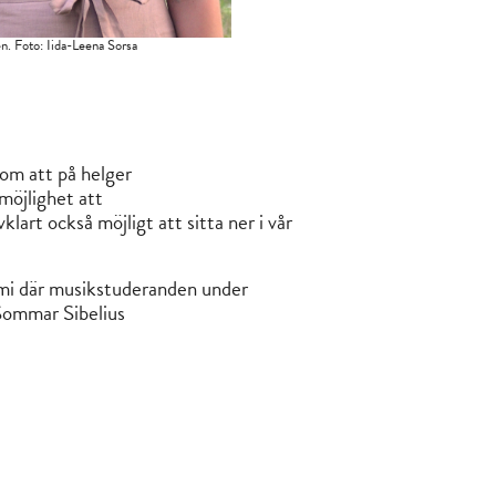
n. Foto: Iida-Leena Sorsa
m att på helger
 möjlighet att
klart också möjligt att sitta ner i vår
mi där musikstuderanden under
Sommar Sibelius