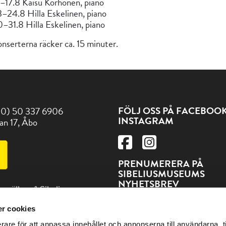
–17.8 Kaisu Korhonen, piano
–24.8 Hilla Eskelinen, piano
–31.8 Hilla Eskelinen, piano
nserterna räcker ca. 15 minuter.
FÖLJ OSS PÅ FACEBOO
(0) 50 337 6906
INSTAGRAM
an 17, Åbo
PRENUMERERA PÅ
SIBELIUSMUSEUMS
NYHETSBREV
t gäller på Sibeliusmuseum
PRENUMERERA
r cookies
ss och andra sevärdheter
rare för att anpassa innehållet och annonserna till användarna, t