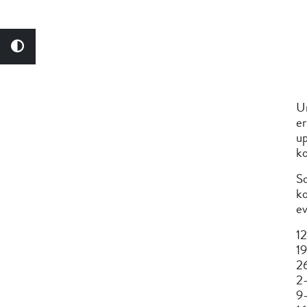
Un
er
up
ko
So
ko
ev
12
19
26
2–
9–