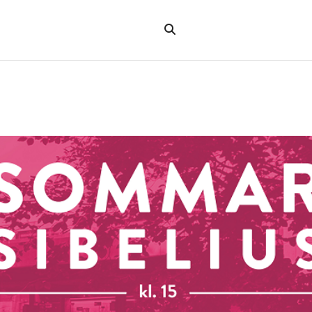
Sök
på
"Sök"
webbplatsen