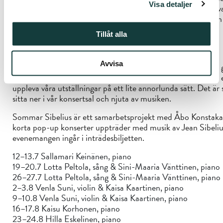
Visa detaljer
Isokoski och Petteri Salomaa både vid mästarkurser och priv
liedframträdanden har Peltola uppträtt som kantatsolist o
vårdmusiker.
Tillåt alla
Avvisa
Under sommaren 2025 gör vi Sibeliusmuseum mer levande g
erbjuda livemusik i salen – med detta vill vi ge våra besökare 
uppleva våra utställningar på ett lite annorlunda sätt. Det är s
sitta ner i vår konsertsal och njuta av musiken.
Sommar Sibelius är ett samarbetsprojekt med Åbo Konstak
korta pop-up konserter uppträder med musik av Jean Sibeli
evenemangen ingår i inträdesbiljetten.
12–13.7 Sallamari Keinänen, piano
19–20.7 Lotta Peltola, sång & Sini-Maaria Vänttinen, piano
26–27.7 Lotta Peltola, sång & Sini-Maaria Vänttinen, piano
2–3.8 Venla Suni, violin & Kaisa Kaartinen, piano
9–10.8 Venla Suni, violin & Kaisa Kaartinen, piano
16–17.8 Kaisu Korhonen, piano
23–24.8 Hilla Eskelinen, piano