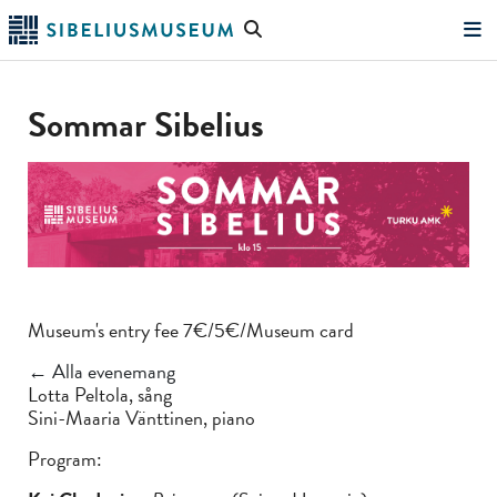
Hoppa
Sök
till
på
"Sök"
huvudinnehållet
webbplatsen
Sommar Sibelius
Museum's entry fee 7€/5€/Museum card
← Alla evenemang
Lotta Peltola, sång
Sini-Maaria Vänttinen, piano
Program: