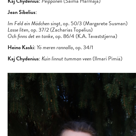
Kaj Chydenius
:
Peipponen
(Saima Harmaja)
Jean Sibelius
:
Im Feld ein Mädchen singt
, op. 50/3 (Margarete Susman)
Lasse liten
, op. 37/2 (Zacharias Topelius)
Och finns det en tanke
, op. 86/4 (K.A. Tavaststjerna)
Heino Kaski
:
Yö meren rannalla
, op. 34/1
Kaj Chydenius
:
Kuin linnut tumman veen
(Ilmari Pimiä)