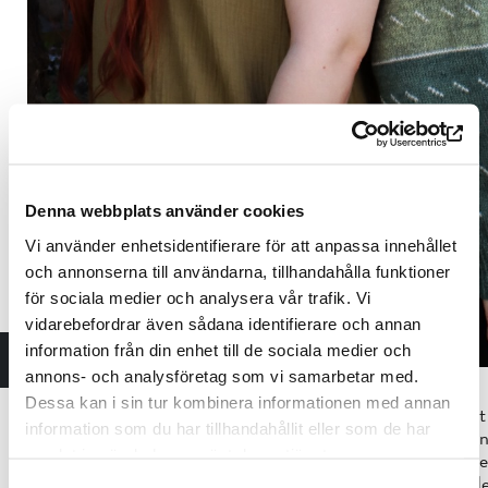
Denna webbplats använder cookies
Vi använder enhetsidentifierare för att anpassa innehållet
och annonserna till användarna, tillhandahålla funktioner
för sociala medier och analysera vår trafik. Vi
vidarebefordrar även sådana identifierare och annan
information från din enhet till de sociala medier och
Sini-Maaria Vänttinen & Lotta Peltola. Foto: Eevi Oksana
annons- och analysföretag som vi samarbetar med.
Dessa kan i sin tur kombinera informationen med annan
Lotta Peltola
(f. 2002) är en sångare från Åbo som trivs bäs
information som du har tillhandahållit eller som de har
mezzosopranstämman. Hon är utbildad musiker vid Åbo kons
samlat in när du har använt deras tjänster.
närvarande musikpedagogik vid Åbo konstakademi. Bland hen
Kivinen, Kaisu Helminen och Pia Pajala. Hon har också under