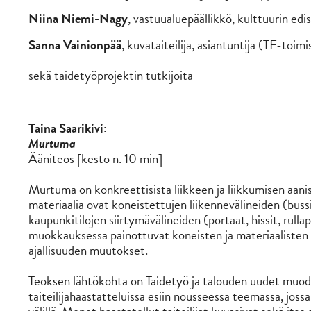
Niina Niemi-Nagy
, vastuualuepäällikkö, kulttuurin ed
Sanna Vainionpää
, kuvataiteilija, asiantuntija (TE-toimi
sekä taidetyöprojektin tutkijoita
Taina Saarikivi:
Murtuma
Ääniteos [kesto n. 10 min]
Murtuma on konkreettisista liikkeen ja liikkumisen ääni
materiaalia ovat koneistettujen liikennevälineiden (buss
kaupunkitilojen siirtymävälineiden (portaat, hissit, rull
muokkauksessa painottuvat koneisten ja materiaalisten
ajallisuuden muutokset.
Teoksen lähtökohta on Taidetyö ja talouden uudet muod
taiteilijahaastatteluissa esiin nousseessa teemassa, jossa