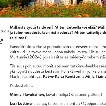
Millaista työtä taide on? Miten taiteella voi elää? Mil
studia-
ja tulonmuodostuksen ristivedossa? Miten taiteilijoide
toisiinsa?
Paneelikeskustelussa pureudutaan taiteeseen moni-ilmeis
kulttuuri- ja työvoimahallinnon näkökulmista. Tilaisuude
Murtumia (2024), joka käsittelee taidetyön tekemistä.
Tilaisuus pohjautuu monitieteiseen tutkimushankkeesee
yksilöyrittäjyydestä kestäviin kollektiiveihin, jonka o
Hanketta johtavat
Katve-Kaisa Kontturi
ja
Milla Tiain
Keskustelijat:
Minna Havukainen
, kuvataiteilija (Kriittinen galleria)
Essi Luttinen
, laulaja, taiteellinen johtaja (Ooppera Ska