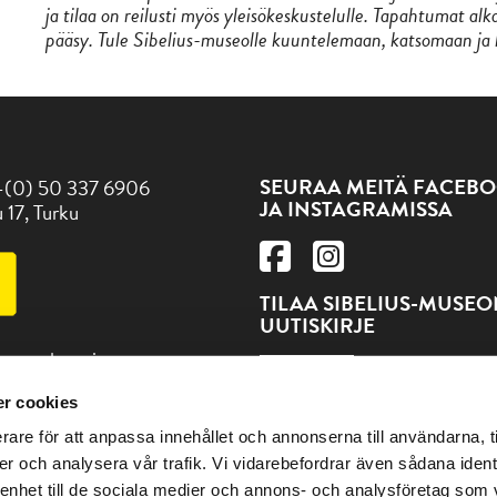
ja tilaa on reilusti myös yleisökeskustelulle. Tapahtumat alka
pääsy. Tule Sibelius-museolle kuuntelemaan, katsomaan ja
SEURAA MEITÄ FACEBO
-(0) 50 337 6906
JA INSTAGRAMISSA
 17, Turku
TILAA SIBELIUS-MUSE
UUTISKIRJE
 museokortti
TILAA
r cookies
dät ja muut Turun
rare för att anpassa innehållet och annonserna till användarna, t
eet osoitteesta Visitturku.fi
er och analysera vår trafik. Vi vidarebefordrar även sådana ident
 enhet till de sociala medier och annons- och analysföretag som