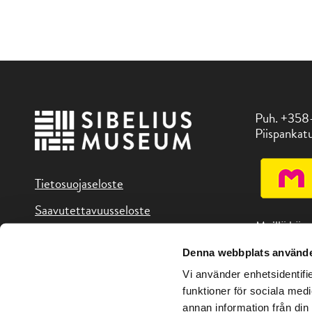
Puh. +358
Piispankatu
Tietosuojaseloste
Saavutettavuusseloste
Meillä käy
Denna webbplats använde
Löydät mei
Vi använder enhetsidentifie
alueen koht
funktioner för sociala medi
annan information från din