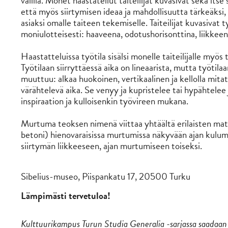
välillä. Monet haastatellut taiteilijat kuvasivat sekä its
että myös siirtymisen ideaa ja mahdollisuutta tärkeäks
asiaksi omalle taiteen tekemiselle. Taiteilijat kuvasivat t
moniulotteisesti: haaveena, odotushorisonttina, liikkee
Haastatteluissa työtila sisälsi monelle taiteilijalle myös
Työtilaan siirryttäessä aika on lineaarista, mutta työtil
muuttuu: alkaa huokoinen, vertikaalinen ja kellolla mit
värähtelevä aika. Se venyy ja kupristelee tai hypähtelee
inspiraation ja kulloisenkin työvireen mukana.
Murtuma teoksen nimenä viittaa yhtäältä erilaisten mate
betoni) hienovaraisissa murtumissa näkyvään ajan kulumi
siirtymän liikkeeseen, ajan murtumiseen toiseksi.
Sibelius-museo, Piispankatu 17, 20500 Turku
Lämpimästi tervetuloa!
Kulttuurikampus Turun Studia Generalia -sarjassa saadaan 