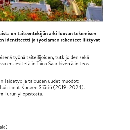
laista on taiteentekijän arki luovan tekemisen
n identiteetti ja työelämän rakenteet liittyvät
enä työnä taiteilijoiden, tutkijoiden sekä
ssa ensiesitetään Taina Saarikiven ääniteos
n Taidetyö ja talouden uudet muodot:
n rahoittanut Koneen Säätiö (2019–2024).
en
Turun yliopistosta.
ala)