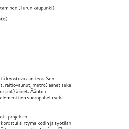
istäminen (Turun kaupunki)
sto)
stä koostuva ääniteos. Sen
it, raitiovaunut, metro) äänet sekä
aportaat) äänet. Äänten
 elementtien vuoropuhelu sekä
ot -projektin
 korostui siirtymä kodin ja työtilan