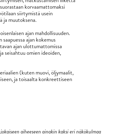
e siirtymisen, matkustamisen liikettä
i, suorastaan korvaamattomaksi
yötilaan siirtymistä usein
nä ja muutoksena.
 toisenlaisen ajan mahdollisuuden.
aan saapuessa ajan kokemus
attavan ajan ulottumattomissa
 ja seisahtuu omien ideoiden,
riaalien (kuten muovi, öljymaalit,
seen, ja toisaalta konkreettiseen
jokaiseen aiheeseen ainakin kaksi eri näkökulmaa