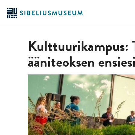
Siirry
pääsisältöön
Kulttuurikampus: T
ääniteoksen ensies