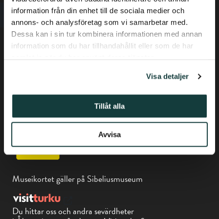
information från din enhet till de sociala medier och
annons- och analysföretag som vi samarbetar med.
Dessa kan i sin tur kombinera informationen med annan
information som du har tillhandahållit eller som de har
samlat in när du har använt deras tjänster.
Dataskyddsbeskrivning
Tillgänglighetsutlåtande
Visa detaljer
Tfn +358-(0) 50 337 6906
Tillåt alla
Biskopsgatan 17, Åbo
Avvisa
Museikortet gäller på Sibeliusmuseum
Du hittar oss och andra sevärdheter