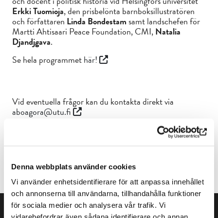
och docent i politisk historia vid Helsingfors universitet
Erkki Tuomioja
, den prisbelönta barnboksillustratören
och författaren
Linda Bondestam
samt landschefen för
Martti Ahtisaari Peace Foundation, CMI,
Natalia
Djandjgava
.
Se hela programmet
här!
Vid eventuella frågor kan du kontakta direkt via
aboagora@utu.fi
Under Aboagora-evenemanget kommer musikhörnan på
Denna webbplats använder cookies
museet att vara stängd.
Vi använder enhetsidentifierare för att anpassa innehållet
och annonserna till användarna, tillhandahålla funktioner
för sociala medier och analysera vår trafik. Vi
vidarebefordrar även sådana identifierare och annan