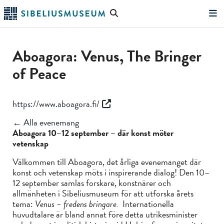
Hoppa
Sök
till
på
"Sök"
huvudinnehållet
webbplatsen
Aboagora: Venus, The Bringer
of Peace
https://www.aboagora.fi/
← Alla evenemang
Aboagora 10–12 september – där konst möter
vetenskap
Välkommen till Aboagora, det årliga evenemanget där
konst och vetenskap möts i inspirerande dialog! Den 10–
12 september samlas forskare, konstnärer och
allmänheten i Sibeliusmuseum för att utforska årets
tema:
Venus – fredens bringare.
Internationella
huvudtalare är bland annat före detta utrikesminister