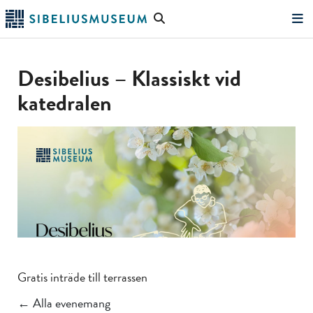
Hoppa
Sök
till
på
"Sök"
huvudinnehållet
webbplatsen
Desibelius – Klassiskt vid
katedralen
Gratis inträde till terrassen
← Alla evenemang