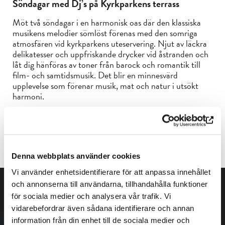
Söndagar med Dj’s på Kyrkparkens terrass
Möt två söndagar i en harmonisk oas där den klassiska
musikens melodier sömlöst förenas med den somriga
atmosfären vid kyrkparkens uteservering. Njut av läckra
delikatesser och uppfriskande drycker vid åstranden och
låt dig hänföras av toner från barock och romantik till
film- och samtidsmusik. Det blir en minnesvärd
upplevelse som förenar musik, mat och natur i utsökt
harmoni.
27.7. DJ Topias Tiheäsalo
31.8. DJ-duo Juva & Haapanen (uruppförande)
Denna webbplats använder cookies
Vi använder enhetsidentifierare för att anpassa innehållet
och annonserna till användarna, tillhandahålla funktioner
för sociala medier och analysera vår trafik. Vi
vidarebefordrar även sådana identifierare och annan
information från din enhet till de sociala medier och