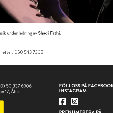
sik under ledning av
Shadi Fathi
.
biljetter: 050 543 7305
FÖLJ OSS PÅ FACEBOO
(0) 50 337 6906
INSTAGRAM
an 17, Åbo
PRENUMERERA PÅ