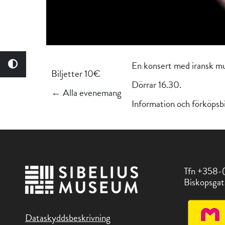
En konsert med iransk mu
Biljetter 10€
Dörrar 16.30.
← Alla evenemang
Information och förköps
Tfn +358-
Biskopsgat
Dataskyddsbeskrivning