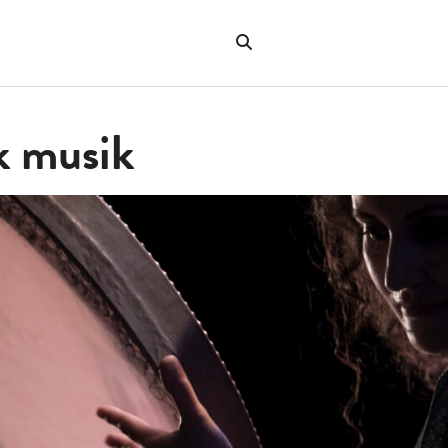
Sök
på
"Sök"
webbplatsen
k musik