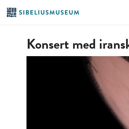
Hoppa
till
huvudinnehållet
Konsert med irans