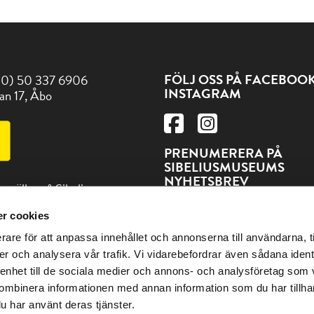
FÖLJ OSS PÅ FACEBOO
(0) 50 337 6906
INSTAGRAM
an 17, Åbo
PRENUMERERA PÅ
SIBELIUSMUSEUMS
NYHETSBREV
t gäller på Sibeliusmuseum
PRENUMERERA
r cookies
ss och andra sevärdheter
rare för att anpassa innehållet och annonserna till användarna, t
en på adressen Visitturku.fi
er och analysera vår trafik. Vi vidarebefordrar även sådana ident
 enhet till de sociala medier och annons- och analysföretag som
ombinera informationen med annan information som du har tillhand
u har använt deras tjänster.