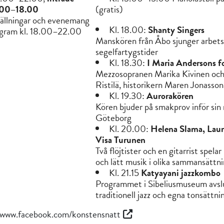
1.00–18.00
(gratis)
ställningar och evenemang
Kl. 18.00:
Shanty Singers
ogram kl. 18.00–22.00
Manskören från Åbo sjunger arbets
segelfartygstider
Kl. 18.30:
I Maria Andersons f
Mezzosopranen Marika Kivinen och
Ristilä, historikern Maren Jonasson
Kl. 19.30:
Aurorakören
Kören bjuder på smakprov inför sin r
Göteborg
Kl. 20.00:
Helena Slama, Lauri
Visa Turunen
Två flöjtister och en gitarrist spelar
och lätt musik i olika sammansättn
Kl. 21.15
Katyayani jazzkombo
Programmet i Sibeliusmuseum avsl
traditionell jazz och egna tonsättni
/www.facebook.com/konstensnatt