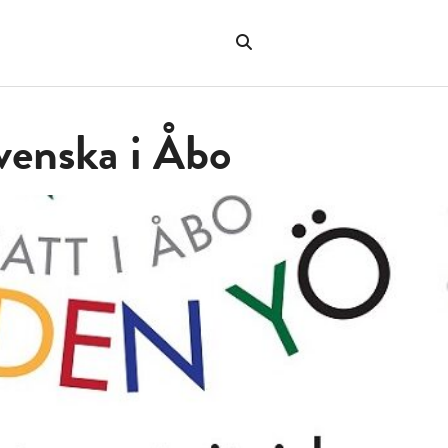
Sök
på
"Sök"
webbplatsen
venska i Åbo