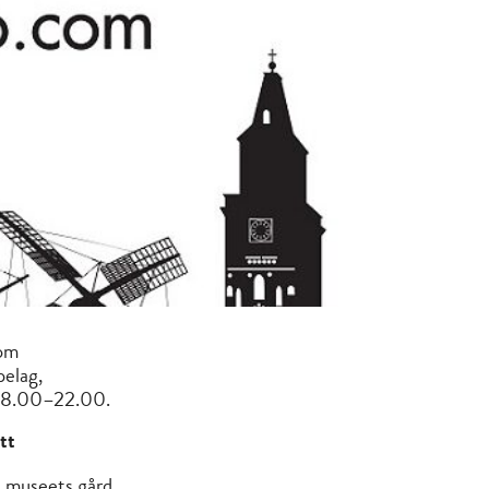
som
pelag,
n 18.00–22.00.
tt
å museets gård