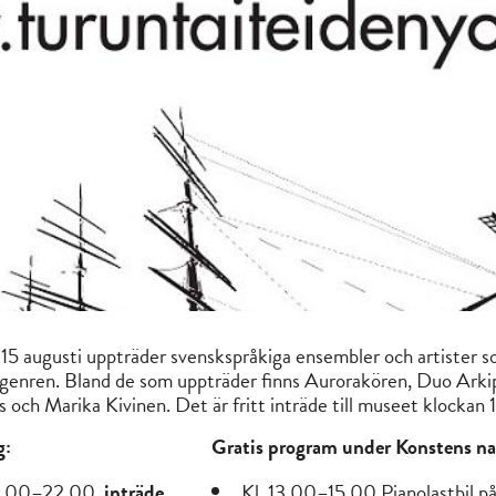
15 augusti uppträder svenskspråkiga ensembler och artister 
kgenren. Bland de som uppträder finns Aurorakören, Duo Arki
 och Marika Kivinen. Det är fritt inträde till museet klocka
g:
Gratis program under Konstens na
11.00–22.00,
inträde
Kl. 13.00–15.00 Pianolastbil p