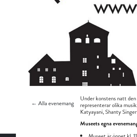
Under konstens natt den 
← Alla evenemang
representerar olika musi
Katyayani, Shanty Singers
Museets egna eveneman
Museet är öppet kl. 