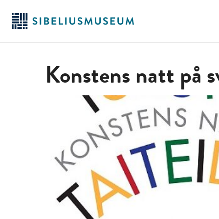
Hoppa
till
huvudinnehållet
Konstens natt på s