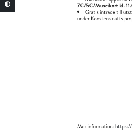
7€/5€/Museikort kl. 1
Gratis inträde till ut
under Konstens natts pr
Mer information:
https:/