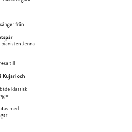
sånger från
otspår
 pianisten Jenna
esa till
 Kujari och
 både klassisk
ingar
utas med
ngar