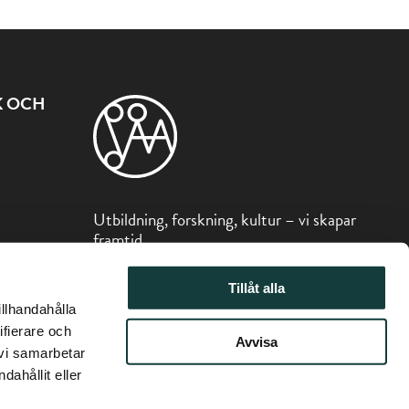
K OCH
Utbildning, forskning, kultur – vi skapar
framtid
Sibeliusmuseum är en del av Stiftelsen
Tillåt alla
för Åbo Akademi.
illhandahålla
ifierare och
Avvisa
 vi samarbetar
ahållit eller