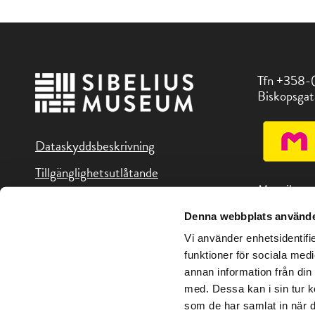
Tfn +358-
Biskopsgat
Dataskyddsbeskrivning
Tillgänglighetsutlåtande
Museikorte
Denna webbplats använde
Du hittar o
Vi använder enhetsidentifie
i Åboregion
funktioner för sociala medi
annan information från din
med. Dessa kan i sin tur k
som de har samlat in när d
Copyright © Sibeliusmuseum 2026