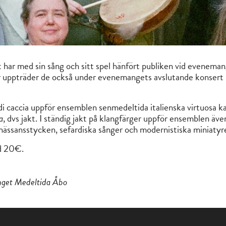
har med sin sång och sitt spel hänfört publiken vid evenema
 I år uppträder de också under evenemangets avslutande konsert
 caccia uppför ensemblen senmedeltida italienska virtuosa 
a
, dvs jakt. I ständig jakt på klangfärger uppför ensemblen äve
nässansstycken, sefardiska sånger och modernistiska miniatyr
ad 20€.
nget Medeltida Åbo