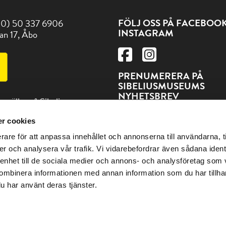
FÖLJ OSS PÅ FACEBOO
(0) 50 337 6906
INSTAGRAM
an 17, Åbo
PRENUMERERA PÅ
SIBELIUSMUSEUMS
NYHETSBREV
t gäller på Sibeliusmuseum
PRENUMERERA
r cookies
ss och andra sevärdheter
rare för att anpassa innehållet och annonserna till användarna, t
en på adressen Visitturku.fi
er och analysera vår trafik. Vi vidarebefordrar även sådana ident
 enhet till de sociala medier och annons- och analysföretag som
ombinera informationen med annan information som du har tillhand
u har använt deras tjänster.