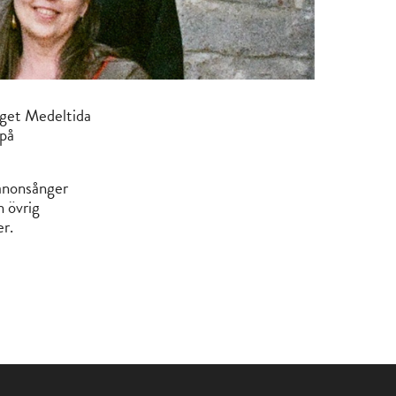
nget Medeltida
 på
kanonsånger
n övrig
er.