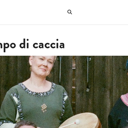
Sök
på
"Sök"
webbplatsen
po di caccia