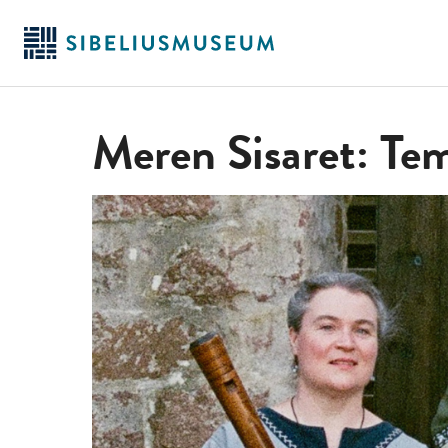
Hoppa
till
huvudinnehållet
Meren Sisaret: Tem