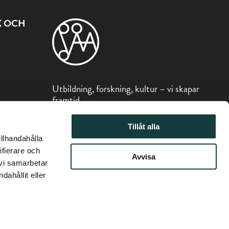
K OCH
Utbildning, forskning, kultur – vi skapar
framtid
Sibeliusmuseum är en del av Stiftelsen
Tillåt alla
för Åbo Akademi.
illhandahålla
ifierare och
Avvisa
 vi samarbetar
ahållit eller