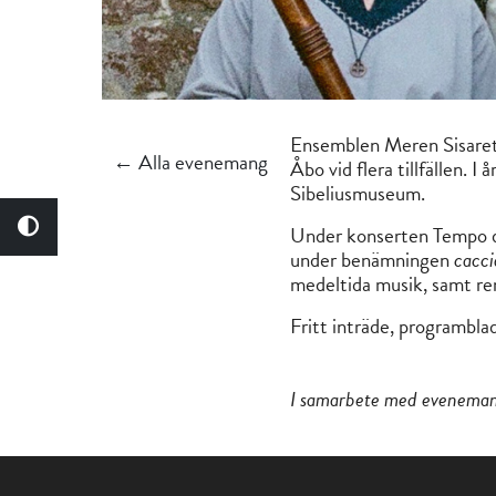
Ensemblen Meren Sisaret 
← Alla evenemang
Åbo vid flera tillfällen.
Sibeliusmuseum.
Under konserten Tempo di
under benämningen
cacci
medeltida musik, samt re
Fritt inträde, programbl
I samarbete med evenema