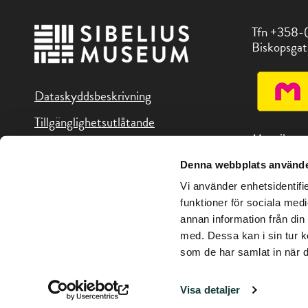
Tfn +358-
Biskopsgat
Dataskyddsbeskrivning
Tillgänglighetsutlåtande
Museikorte
Denna webbplats använde
Du hittar o
Vi använder enhetsidentifie
i Åboregion
funktioner för sociala medi
annan information från din
med. Dessa kan i sin tur k
som de har samlat in när d
Copyright © Sibeliusmuseum 2026
Visa detaljer