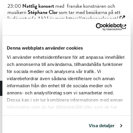
23:00
Nattlig konsert
med franske konstnären och
musikern
Stéphane Clor
som tar med besökarna på ett
ljudäventyr (c. 1 h) Läs mer:
https://stephaneclor.net/
24:00 Museet stänger
Max. 25 personer per guidning. Platserna fylls enligt
Denna webbplats använder cookies
först till kvarn-principen.
https://sibeliusmuseum.fi/mer-
Vi använder enhetsidentifierare för att anpassa innehållet
an-bara-gubbar/
och annonserna till användarna, tillhandahålla funktioner
Museet Ett Hem
på Biskopsgatan 14 öppnar också
för sociala medier och analysera vår trafik. Vi
dörrarna klockan 18.00 för att välkomna besökare under
vidarebefordrar även sådana identifierare och annan
Museernas natt.
information från din enhet till de sociala medier och
annons- och analysföretag som vi samarbetar med.
Dessa kan i sin tur kombinera informationen med annan
information som du har tillhandahållit eller som de har
samlat in när du har använt deras tjänster.
Se hela programmet för Museernas natt här:
https://www.turku.fi/uutinen/2024-04-29_museoiden-
Visa detaljer
yo-185