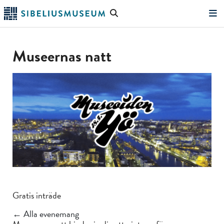
Hoppa
Sök
till
på
"Sök"
huvudinnehållet
webbplatsen
Museernas natt
Gratis inträde
← Alla evenemang