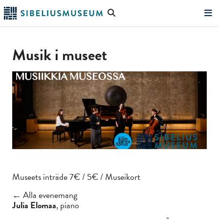
Hoppa
Sök
till
på
"Sök"
huvudinnehållet
webbplatsen
Musik i museet
Museets inträde 7€ / 5€ / Museikort
← Alla evenemang
Julia Elomaa
, piano