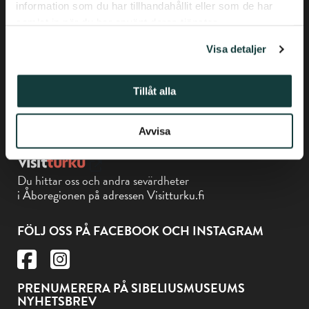
information som du har tillhandahållit eller som de har
samlat in när du har använt deras tjänster.
Tfn +358-(0) 50 337 6906
Biskopsgatan 17, Åbo
Visa detaljer
Tillåt alla
Avvisa
Museikortet gäller på Sibeliusmuseum
Du hittar oss och andra sevärdheter
i Åboregionen på adressen Visitturku.fi
FÖLJ OSS PÅ FACEBOOK OCH INSTAGRAM
PRENUMERERA PÅ SIBELIUSMUSEUMS
NYHETSBREV