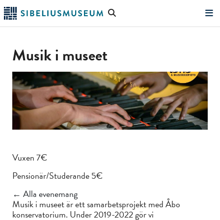
Hoppa
Sök
till
på
"Sök"
huvudinnehållet
webbplatsen
Musik i museet
Vuxen 7€
Pensionär/Studerande 5€
← Alla evenemang
Musik i museet är ett samarbetsprojekt med Åbo
konservatorium. Under 2019-2022 gör vi