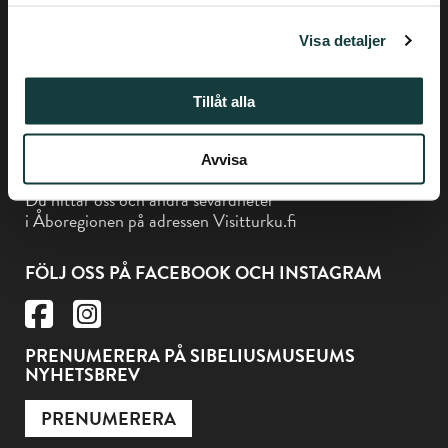
Biskopsgatan 17, Åbo
samlat in när du har använt deras tjänster.
Visa detaljer
Tillåt alla
Museikortet gäller på Sibeliusmuseum
Avvisa
Du hittar oss och andra sevärdheter
i Åboregionen på adressen Visitturku.fi
FÖLJ OSS PÅ FACEBOOK OCH INSTAGRAM
PRENUMERERA PÅ SIBELIUSMUSEUMS
NYHETSBREV
PRENUMERERA