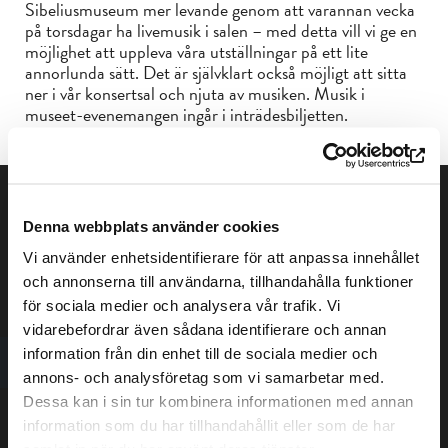
Sibeliusmuseum mer levande genom att varannan vecka
på torsdagar ha livemusik i salen – med detta vill vi ge en
möjlighet att uppleva våra utställningar på ett lite
annorlunda sätt. Det är självklart också möjligt att sitta
ner i vår konsertsal och njuta av musiken. Musik i
museet-evenemangen ingår i inträdesbiljetten.
Denna webbplats använder cookies
Vi använder enhetsidentifierare för att anpassa innehållet
och annonserna till användarna, tillhandahålla funktioner
för sociala medier och analysera vår trafik. Vi
vidarebefordrar även sådana identifierare och annan
Dataskyddsbeskrivning
information från din enhet till de sociala medier och
Tillgänglighetsutlåtande
annons- och analysföretag som vi samarbetar med.
Dessa kan i sin tur kombinera informationen med annan
Tfn +358-(0) 50 337 6906
information som du har tillhandahållit eller som de har