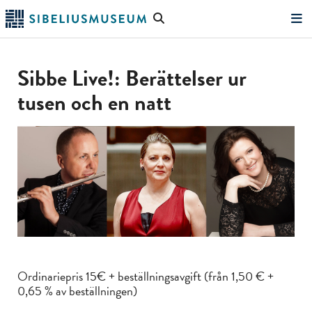
Hoppa
Sök
till
på
"Sök"
huvudinnehållet
webbplatsen
Sibbe Live!: Berättelser ur
tusen och en natt
Ordinariepris 15€ + beställningsavgift (från 1,50 € +
0,65 % av beställningen)