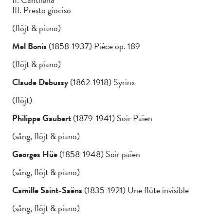
III. Presto giociso
(flöjt & piano)
Mel Bonis
(1858-1937) Piéce op. 189
(flöjt & piano)
Claude Debussy
(1862-1918) Syrinx
(flöjt)
Philippe Gaubert
(1879-1941) Soir Païen
(sång, flöjt & piano)
Georges Hüe
(1858-1948) Soir païen
(sång, flöjt & piano)
Camille Saint-Saëns
(1835-1921) Une flûte invisible
(sång, flöjt & piano)