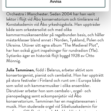
Avvisa
stadsorkestrarna i Kouvola, Villmanstrand och Seinäjoki,
Åbo filharmoniska orkester, Kymi Sinfonieta samt Halle
Orchestra i Manchester. Sedan 2004 har han varit
lektor i flöjt vid Åbo konservatorium och timlärare vid
Konstakademin vid Åbo yrkeshögskola. Han uppträder
både som orkestersolist och med olika
kammarmusikensembler på regelbunden basis, och håller
mästarklasser bland annat i Norden, Tyskland, Polen och
Ukraina. Utöver sitt egna album ”The Medieval Plot”,
har han också gjort inspelningar för rundradion (Yle).
Sytianko äger en historisk flöjt byggd 1928 av Otto
Mönnig.
Julia Tamminen
, född i Belarus, arbetar aktivt som
konsertorganist, pianist och cembalist. Hon har uppträtt
på stora festivaler i Finland och runt om i Europa både
som solist och kammarmusiker i olika ensembler.
Därutöver arbetar hon som cembalo-, orgel- och
pianopedagog samt ackompanjatör vid Åbo
konservatorium. Tamminen har en magisterexamen i
musik. Hon studerade orgel vid Sibeliusakademin för