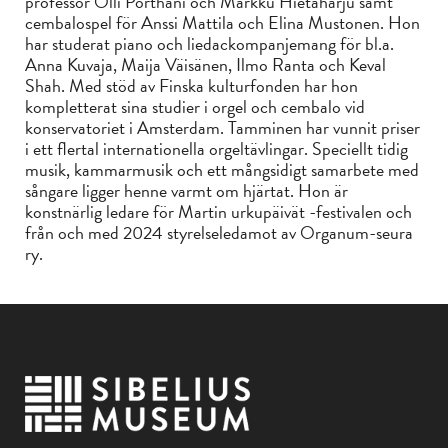
professor Olli Porthani och Markku Hietaharju samt
cembalospel för Anssi Mattila och Elina Mustonen. Hon
har studerat piano och liedackompanjemang för bl.a.
Anna Kuvaja, Maija Väisänen, Ilmo Ranta och Keval
Shah. Med stöd av Finska kulturfonden har hon
kompletterat sina studier i orgel och cembalo vid
konservatoriet i Amsterdam. Tamminen har vunnit priser
i ett flertal internationella orgeltävlingar. Speciellt tidig
musik, kammarmusik och ett mångsidigt samarbete med
sångare ligger henne varmt om hjärtat. Hon är
konstnärlig ledare för Martin urkupäivät -festivalen och
från och med 2024 styrelseledamot av Organum-seura
ry.