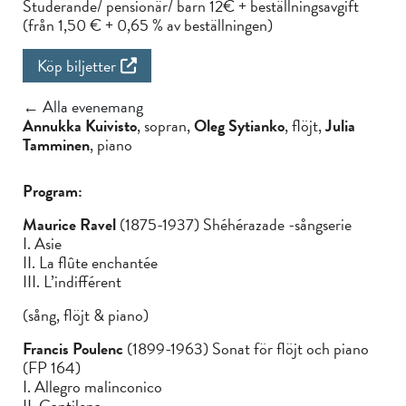
Studerande/ pensionär/ barn 12€ + beställningsavgift
(från 1,50 € + 0,65 % av beställningen)
Köp biljetter
← Alla evenemang
Annukka Kuivisto
, sopran,
Oleg Sytianko
, flöjt,
Julia
Tamminen
, piano
Program:
Maurice Ravel
(1875-1937) Shéhérazade -sångserie
I. Asie
II. La flûte enchantée
III. L’indifférent
(sång, flöjt & piano)
Francis Poulenc
(1899-1963) Sonat för flöjt och piano
(FP 164)
I. Allegro malinconico
II. Cantilena