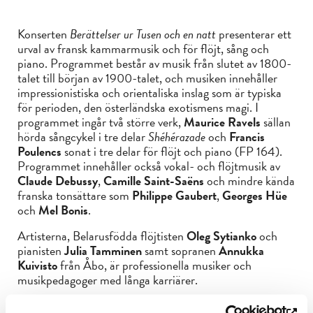
Konserten
Berättelser ur Tusen och en natt
presenterar ett
urval av fransk kammarmusik och för flöjt, sång och
piano. Programmet består av musik från slutet av 1800-
talet till början av 1900-talet, och musiken innehåller
impressionistiska och orientaliska inslag som är typiska
för perioden, den österländska exotismens magi. I
programmet ingår två större verk,
Maurice Ravels
sällan
hörda sångcykel i tre delar
Shéhérazade
och
Francis
Poulencs
sonat i tre delar för flöjt och piano (FP 164).
Programmet innehåller också vokal- och flöjtmusik av
Claude Debussy
,
Camille Saint-Saëns
och mindre kända
franska tonsättare som
Philippe Gaubert
,
Georges Hüe
och
Mel Bonis
.
Artisterna, Belarusfödda flöjtisten
Oleg Sytianko
och
pianisten
Julia Tamminen
samt sopranen
Annukka
Kuivisto
från Åbo, är professionella musiker och
musikpedagoger med långa karriärer.