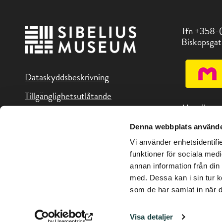
Tfn +358-
Biskopsgat
Dataskyddsbeskrivning
Tillgänglighetsutlåtande
Museikorte
Denna webbplats använde
Du hittar o
Vi använder enhetsidentifie
i Åboregion
funktioner för sociala medi
annan information från din
med. Dessa kan i sin tur k
som de har samlat in när d
Copyright © Sibeliusmuseum 2026
Visa detaljer