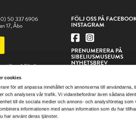
FÖLJ OSS PÅ FACEBOO
(0) 50 337 6906
INSTAGRAM
an 17, Åbo
PRENUMERERA PÅ
SIBELIUSMUSEUMS
NYHETSBREV
t gäller på Sibeliusmuseum
PRENUMERERA
r cookies
ss och andra sevärdheter
rare för att anpassa innehållet och annonserna till användarna, t
en på adressen Visitturku.fi
er och analysera vår trafik. Vi vidarebefordrar även sådana ident
 enhet till de sociala medier och annons- och analysföretag som
ombinera informationen med annan information som du har tillhand
u har använt deras tjänster.