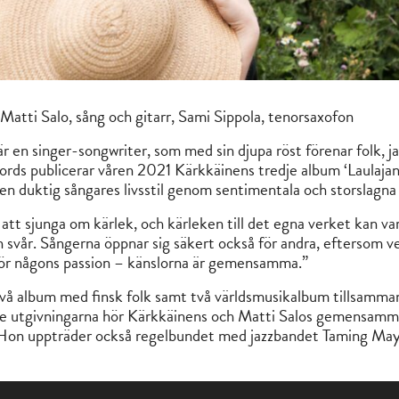
Matti Salo, sång och gitarr, Sami Sippola, tenorsaxofon
r en singer-songwriter, som med sin djupa röst förenar folk, jaz
ecords publicerar våren 2021 Kärkkäinens tredje album ‘Laulaj
n en duktig sångares livsstil genom sentimentala och storslagna
att sjunga om kärlek, och kärleken till det egna verket kan va
n svår. Sångerna öppnar sig säkert också för andra, eftersom v
för någons passion – känslorna är gemensamma.”
 två album med finsk folk samt två världsmusikalbum tillsamma
yare utgivningarna hör Kärkkäinens och Matti Salos gemensam
 Hon uppträder också regelbundet med jazzbandet Taming May