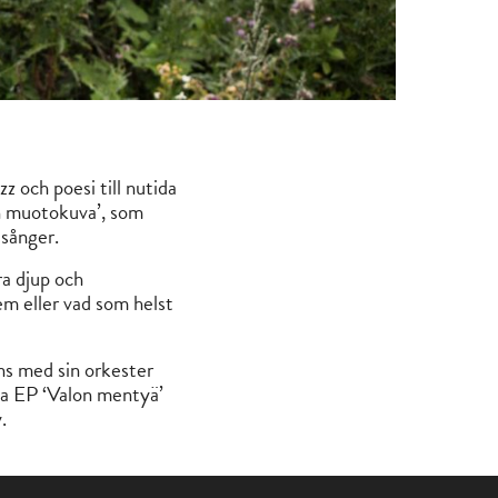
z och poesi till nutida
an muotokuva’, som
 sånger.
ra djup och
em eller vad som helst
ns med sin orkester
ma EP ‘Valon mentyä’
.