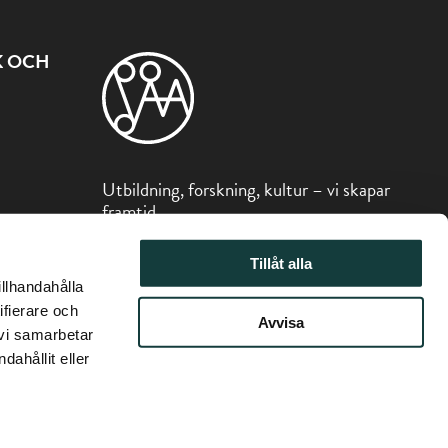
K OCH
Utbildning, forskning, kultur – vi skapar
framtid
Sibeliusmuseum är en del av Stiftelsen
Tillåt alla
för Åbo Akademi.
illhandahålla
ifierare och
Avvisa
 vi samarbetar
ahållit eller