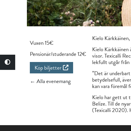
Kielo Kärkkäinen, 
Vuxen 15€
Kielo Kärkkäinen ä
Pensionär/studerande 12€
visor. Texicalli R
lekfullt utgår frå
Köp biljetter
”Det är underbart 
betydelsefull, äve
← Alla evenemang
kan vara föremål 
Kielo har gett ut
Belize. Till de n
(Texicalli 2020).