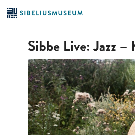
Hoppa
till
huvudinnehållet
Sibbe Live: Jazz –