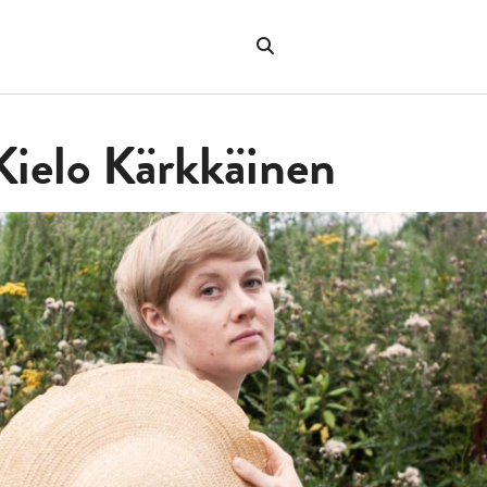
Sök
på
"Sök"
webbplatsen
 Kielo Kärkkäinen