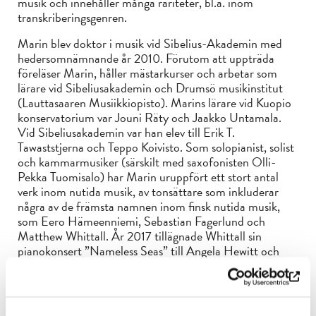
musik och innehåller många rariteter, bl.a. inom
transkriberingsgenren.
Marin blev doktor i musik vid Sibelius-Akademin med
hedersomnämnande år 2010. Förutom att uppträda
föreläser Marin, håller mästarkurser och arbetar som
lärare vid Sibeliusakademin och Drumsö musikinstitut
(Lauttasaaren Musiikkiopisto). Marins lärare vid Kuopio
konservatorium var Jouni Räty och Jaakko Untamala.
Vid Sibeliusakademin var han elev till Erik T.
Tawaststjerna och Teppo Koivisto. Som solopianist, solist
och kammarmusiker (särskilt med saxofonisten Olli-
Pekka Tuomisalo) har Marin uruppfört ett stort antal
verk inom nutida musik, av tonsättare som inkluderar
några av de främsta namnen inom finsk nutida musik,
som Eero Hämeenniemi, Sebastian Fagerlund och
Matthew Whittall. År 2017 tillägnade Whittall sin
pianokonsert ”Nameless Seas” till Angela Hewitt och
Risto-Matti Marin, och Marin uruppförde verket i
Europa i november 2017 som solist med RSO under
ledning av Olari Elts. I november 2019 uruppförde
Marin Alexander Culpos verk ”Mundus Imaginalis” för