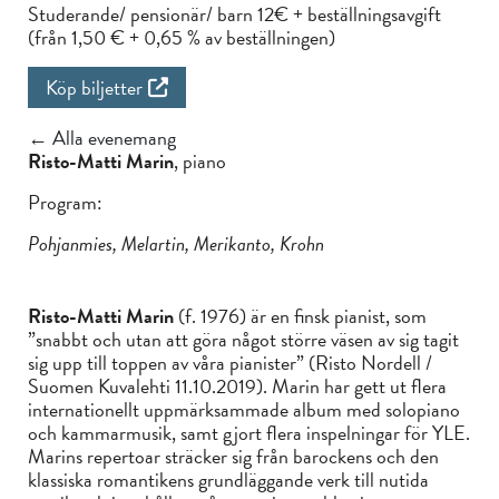
Studerande/ pensionär/ barn 12€ + beställningsavgift
(från 1,50 € + 0,65 % av beställningen)
Köp biljetter
← Alla evenemang
Risto-Matti Marin
, piano
Program:
Pohjanmies, Melartin, Merikanto, Krohn
Risto-Matti Marin
(f. 1976) är en finsk pianist, som
”snabbt och utan att göra något större väsen av sig tagit
sig upp till toppen av våra pianister” (Risto Nordell /
Suomen Kuvalehti 11.10.2019). Marin har gett ut flera
internationellt uppmärksammade album med solopiano
och kammarmusik, samt gjort flera inspelningar för YLE.
Marins repertoar sträcker sig från barockens och den
klassiska romantikens grundläggande verk till nutida