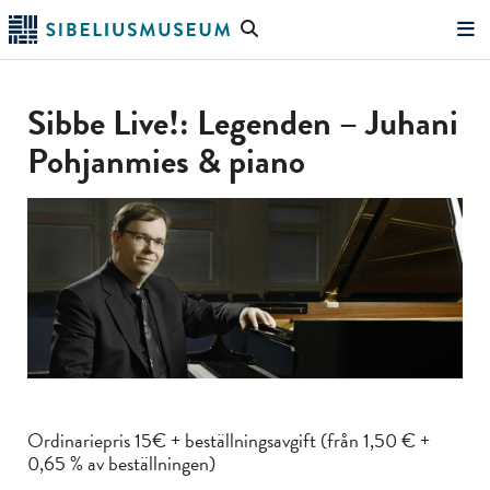
Hoppa
Sök
till
på
"Sök"
huvudinnehållet
webbplatsen
Sibbe Live!: Legenden – Juhani
Pohjanmies & piano
Ordinariepris 15€ + beställningsavgift (från 1,50 € +
0,65 % av beställningen)