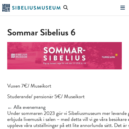
Hoppa
Sök
till
på
"Sök"
huvudinnehållet
webbplatsen
Sommar Sibelius 6
Vuxen 7€/ Museikort
Studerande/ pensionär 5€/ Museikort
← Alla evenemang
Under sommaren 2023 gör vi Sibeliusmuseum mer levande g
erbjuda livemusik i salen – med detta vill vi ge våra besökare 
uppleva våra utställningar på ett lite annorlunda sätt. Det är s