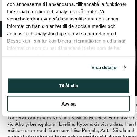
och annonserna till användarna, tillhandahålla funktioner
för sociala medier och analysera vår trafik. Vi
vidarebefordrar även sådana identifierare och annan
information från din enhet till de sociala medier och
annons- och analysföretag som vi samarbetar med.
Dessa kan i sin tur kombinera informationen med annan
information som du har tillhandahållit eller som de har
samlat in när du har använt deras tjänster.
Visa detaljer
Tillåt alla
Niilo Autio
är en pianist från Åbo. Han började sina pianost
Avvisa
under Jaana Luuppala, och fortsatte sedan sina studier på a
konservatorium som Kristiina Kask-Valves elev. För närvaran
vid Åbo yrkeshögskola i Eveliina Kytömäkis pianoklass. Han ha
mästarkurser med lärare som Liisa Pohjola, Antti Siirala o
piano studerar han valthorn och uppträder aktivt som kamma