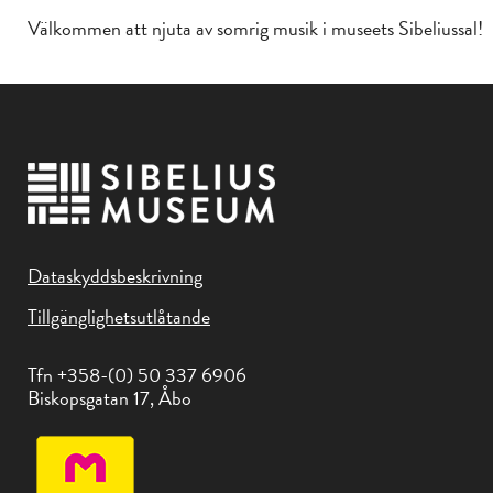
Välkommen att njuta av somrig musik i museets Sibeliussal!
Dataskyddsbeskrivning
Tillgänglighetsutlåtande
Tfn +358-(0) 50 337 6906
Biskopsgatan 17, Åbo