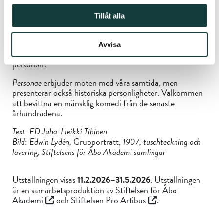
Personmotiv kan återge personen själv eller någon sak
eller plats som associeras till personen. Gruppbilder kan
Tillåt alla
återspegla gruppdynamiken eller presentera gruppen för
resten av världen. Ibland är personmotivet
propagandistiskt, och ibland som ett konstaterande: hen
Avvisa
var här. Framför dig är en person, men hurudan är
personen?
Personae
erbjuder möten med våra samtida, men
presenterar också historiska personligheter. Välkommen
att bevittna en mänsklig komedi från de senaste
århundradena.
Text: FD Juha-Heikki Tihinen
Bild
:
Edwin Lydén,
Grupporträtt,
1907, tuschteckning och
laverin
g,
Stiftelsens för Åbo Akademi samlingar
Utställningen visas
11.2.2026–31.5.2026
. Utställningen
är en samarbetsproduktion av
Stiftelsen för Åbo
Akademi
och
Stiftelsen Pro Artibus
.