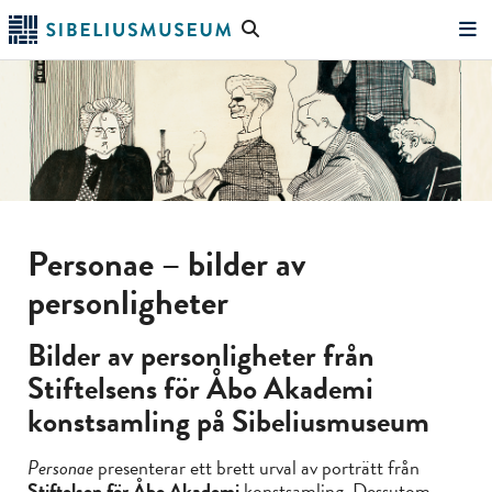
Hoppa
Sök
till
på
"Sök"
huvudinnehållet
webbplatsen
Personae – bilder av
personligheter
Bilder av personligheter från
Stiftelsens för Åbo Akademi
konstsamling på Sibeliusmuseum
Personae
presenterar ett brett urval av porträtt från
Stiftelsen för Åbo Akademi
konstsamling. Dessutom