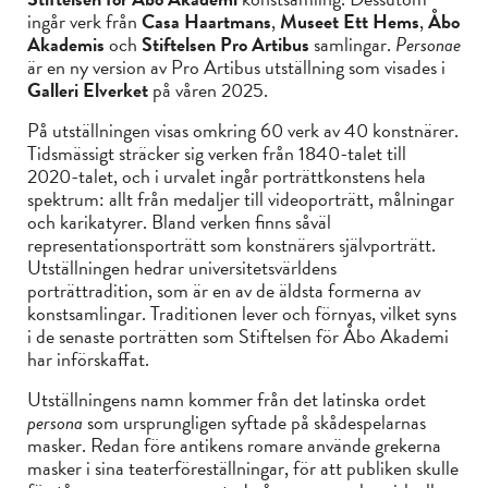
ingår verk från
Casa Haartmans
,
Museet Ett Hems
,
Åbo
Akademis
och
Stiftelsen Pro Artibus
samlingar.
Personae
är en ny version av Pro Artibus utställning som visades i
Galleri Elverket
på våren 2025.
På utställningen visas omkring 60 verk av 40 konstnärer.
Tidsmässigt sträcker sig verken från 1840-talet till
2020-talet, och i urvalet ingår porträttkonstens hela
spektrum: allt från medaljer till videoporträtt, målningar
och karikatyrer. Bland verken finns såväl
representationsporträtt som konstnärers självporträtt.
Utställningen hedrar universitetsvärldens
porträttradition, som är en av de äldsta formerna av
konstsamlingar. Traditionen lever och förnyas, vilket syns
i de senaste porträtten som Stiftelsen för Åbo Akademi
har införskaffat.
Utställningens namn kommer från det latinska ordet
persona
som ursprungligen syftade på skådespelarnas
masker. Redan före antikens romare använde grekerna
masker i sina teaterföreställningar, för att publiken skulle