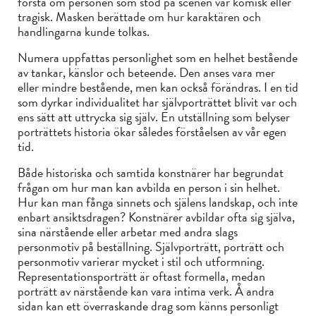
förstå om personen som stod på scenen var komisk eller
tragisk. Masken berättade om hur karaktären och
handlingarna kunde tolkas.
Numera uppfattas personlighet som en helhet bestående
av tankar, känslor och beteende. Den anses vara mer
eller mindre bestående, men kan också förändras. I en tid
som dyrkar individualitet har självporträttet blivit var och
ens sätt att uttrycka sig själv. En utställning som belyser
porträttets historia ökar således förståelsen av vår egen
tid.
Både historiska och samtida konstnärer har begrundat
frågan om hur man kan avbilda en person i sin helhet.
Hur kan man fånga sinnets och själens landskap, och inte
enbart ansiktsdragen? Konstnärer avbildar ofta sig själva,
sina närstående eller arbetar med andra slags
personmotiv på beställning. Självporträtt, porträtt och
personmotiv varierar mycket i stil och utformning.
Representationsporträtt är oftast formella, medan
porträtt av närstående kan vara intima verk. Å andra
sidan kan ett överraskande drag som känns personligt