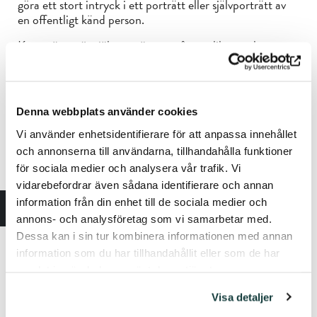
göra ett stort intryck i ett porträtt eller självporträtt av
en offentligt känd person.
Konstnärer gör självporträtt av många olika orsaker.
Självporträttet är nära och personligt, liksom det
konstnärliga arbetet i allmänhet, och därför är jaget och
dess olika former lockande motiv. Självporträttet
avbildar konstnärskapet, antingen som identitet eller roll.
Denna webbplats använder cookies
Hur ska en konstnär se ut?
Vi använder enhetsidentifierare för att anpassa innehållet
Representationsporträttet anses vara den traditionellaste
och annonserna till användarna, tillhandahålla funktioner
och tyvärr oftast den minst intressanta typen av porträtt.
för sociala medier och analysera vår trafik. Vi
Många anser att sådana porträtt inte alls är levande
vidarebefordrar även sådana identifierare och annan
konst, utan representerar ett tvångsmässigt
information från din enhet till de sociala medier och
upprätthållande av traditionen. Ändå finns det liv i
traditionen, och porträttet är både ett bevis för att en
annons- och analysföretag som vi samarbetar med.
människa levt och en avbildning av personen. Det här är
Dessa kan i sin tur kombinera informationen med annan
grunden till de gamla porträttens tjusning: personen ser
information som du har tillhandahållit eller som de har
ut att leva men är egentligen död och försvunnen.
samlat in när du har använt deras tjänster.
Porträttet rör om i vår tidsuppfattning, då det förflutna
helt konkret uppenbarar sig här och nu.
Visa detaljer