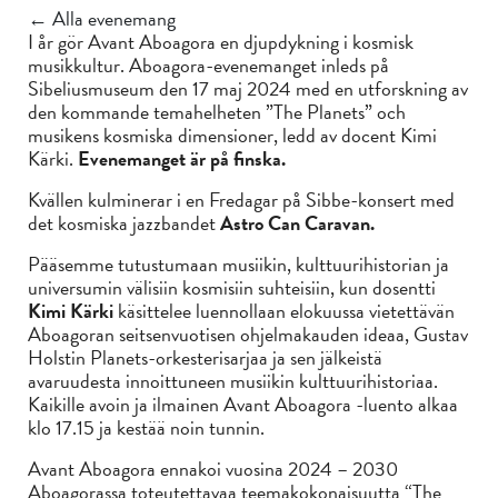
← Alla evenemang
I år gör Avant Aboagora en djupdykning i kosmisk
musikkultur. Aboagora-evenemanget inleds på
Sibeliusmuseum den 17 maj 2024 med en utforskning av
den kommande temahelheten ”The Planets” och
musikens kosmiska dimensioner, ledd av docent Kimi
Kärki.
Evenemanget är på finska.
Kvällen kulminerar i en Fredagar på Sibbe-konsert med
det kosmiska jazzbandet
Astro Can Caravan.
Pääsemme tutustumaan musiikin, kulttuurihistorian ja
universumin välisiin kosmisiin suhteisiin, kun dosentti
Kimi Kärki
käsittelee luennollaan elokuussa vietettävän
Aboagoran seitsenvuotisen ohjelmakauden ideaa, Gustav
Holstin Planets-orkesterisarjaa ja sen jälkeistä
avaruudesta innoittuneen musiikin kulttuurihistoriaa.
Kaikille avoin ja ilmainen Avant Aboagora -luento alkaa
klo 17.15 ja kestää noin tunnin.
Avant Aboagora ennakoi vuosina 2024 – 2030
Aboagorassa toteutettavaa teemakokonaisuutta “The