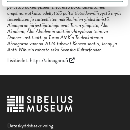
pioneeri tiede- ja taideyhteistyön saralla. Tapahtuma
perustuu näkemykseen siitä, että kokonaisvaltainen
ongelmanratkaisu edellyttää paitsi tieteidenvälisyyttä myös
tieteellisten ja taiteellisten näkökulmien yhdistämistä.
Aboagoran järjestäjätahoja ovat Turun yliopisto, Åbo
Akademi, Åbo Akademin säätiön yhteydessä toimiva
Donner-instituutti ja Turun AMK:n Taideakatemia.
Aboagoraa vuonna 2024 tukevat Koneen säätiö, Jenny ja
Antti Wihurin rahasto sekä Svenska Kulturfonden.
Lisätiedot:
https://aboagora.fi
Dataskyddsbeskrivning