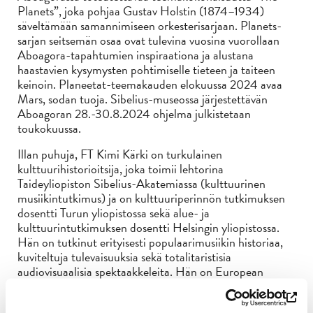
Planets”, joka pohjaa Gustav Holstin (1874–1934)
säveltämään samannimiseen orkesterisarjaan. Planets-
sarjan seitsemän osaa ovat tulevina vuosina vuorollaan
Aboagora-tapahtumien inspiraationa ja alustana
haastavien kysymysten pohtimiselle tieteen ja taiteen
keinoin. Planeetat-teemakauden elokuussa 2024 avaa
Mars, sodan tuoja. Sibelius-museossa järjestettävän
Aboagoran 28.-30.8.2024 ohjelma julkistetaan
toukokuussa.
Illan puhuja, FT Kimi Kärki on turkulainen
kulttuurihistorioitsija, joka toimii lehtorina
Taideyliopiston Sibelius-Akatemiassa (kulttuurinen
musiikintutkimus) ja on kulttuuriperinnön tutkimuksen
dosentti Turun yliopistossa sekä alue- ja
kulttuurintutkimuksen dosentti Helsingin yliopistossa.
Hän on tutkinut erityisesti populaarimusiikin historiaa,
kuviteltuja tulevaisuuksia sekä totalitaristisia
audiovisuaalisia spektaakkeleita. Hän on European
Popular Culture Associationin presidentti (2023-2026)
ja johtaa hanketta Fasismin lumo ja affektiivinen perintö