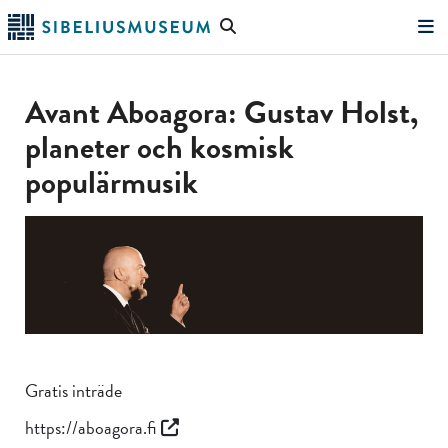
Hoppa
Sök
till
på
"Sök"
huvudinnehållet
webbplatsen
Avant Aboagora: Gustav Holst,
planeter och kosmisk
populärmusik
Gratis inträde
https://aboagora.fi