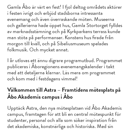
Gamla Åbo är värt en fest! I fjol deltog områdets aktörer
i festen ivrigt och erbjöd stadsborna intressanta
evenemang och även överraskande möten. Museerna
och gallerierna hade öppet hus, Gamla Stortorget fylldes
av marknadsstämning och på Kyrkparkens terrass kunde
man stöta på performanser. Konstens hus firade från
morgon till kväll, och på Sibeliusmuseum spelades
folkmusik. Och mycket annat.
I år utlovas ett ännu digrare programutbud. Programmet
publiceras i Åboregionens evenemangskalender i takt
med att detaljerna klarnar. Läs mera om programmet
och kom med i festdagens vimmel!
Välkommen till Astra – Framtidens mötesplats på
Åbo Akademis campus i Åbo
Upptäck Astra, den nya mötesplatsen vid Åbo Akademis
campus, framtagen för att bli en central mötespunkt för
studenter, personal och alla som söker inspiration från
det akademiska, konstnärliga och historiska. Med sin