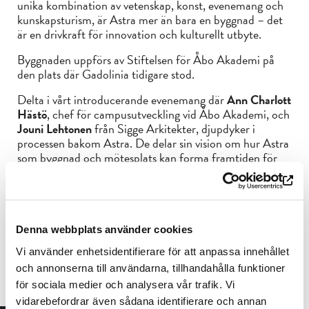
unika kombination av vetenskap, konst, evenemang och
kunskapsturism, är Astra mer än bara en byggnad – det
är en drivkraft för innovation och kulturellt utbyte.
Byggnaden uppförs av Stiftelsen för Åbo Akademi på
den plats där Gadolinia tidigare stod.
Delta i vårt introducerande evenemang där
Ann Charlott
Hästö
, chef för campusutveckling vid Åbo Akademi, och
Jouni Lehtonen
från Sigge Arkitekter, djupdyker i
processen bakom Astra. De delar sin vision om hur Astra
som byggnad och mötesplats kan forma framtiden för
Åbo Akademi och dess samverkan med samhället.
Evenemanget inleds av Stiftelsen för Åbo Akademi
representerad av museichef
Teemu Kirjonen
.
Miss inte chansen att vara en del av denna spännande
Denna webbplats använder cookies
utveckling. Kom och bli inspirerad!
Vi använder enhetsidentifierare för att anpassa innehållet
Information:
och annonserna till användarna, tillhandahålla funktioner
för sociala medier och analysera vår trafik. Vi
Datum: 15.6.2024
vidarebefordrar även sådana identifierare och annan
Tid: kl. 11.00