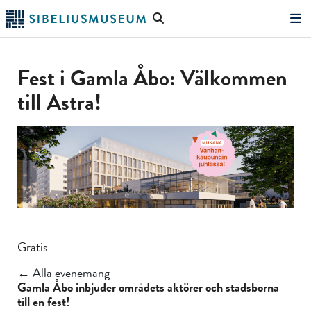
Hoppa
Sök
till
på
"Sök"
huvudinnehållet
webbplatsen
Fest i Gamla Åbo: Välkommen
till Astra!
Gratis
← Alla evenemang
Gamla Åbo inbjuder områdets aktörer och stadsborna
till en fest!