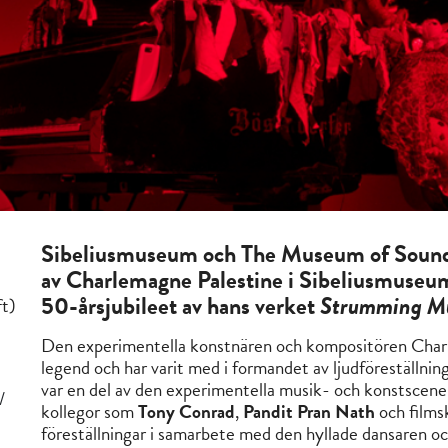
Sibeliusmuseum och The Museum of Sound* p
av
Charlemagne Palestine
i Sibeliusmuseum
50-årsjubileet av hans verket
Strumming M
ft)
Den experimentella konstnären och kompositören Charle
legend och har varit med i formandet av ljudföreställni
var en del av den experimentella musik- och konstscen
/
kollegor som
Tony Conrad
,
Pandit Pran Nath
och film
föreställningar i samarbete med den hyllade dansaren 