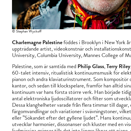
© Stephan Wyckoff
Charlemagne Palestine
föddes i Brooklyn i New York år
uppträdande artist, videokonstnär och installationskons
University, Columbia University, Mannes College of Musi
Palestine, som är samtida med
Philip Glass
,
Terry Riley
60-talet intensiv, ritualistisk kontinuumsmusik för elektr
pianon och andra klaviaturinstrument. Som kompositör och
kantor, och sedan till klockspelare, framför han alltid s
kontinuum var hans första större verk. Han började tidig
antal elektroniska ljudoscillatorer och filter som utve
Dessa klanghelheter varade från flera timmar till dagar
färgomvandlingar och variationer i svävningstoner, vilk
eller ”Sökandet efter det gyllene ljudet”. Hans kontinu
utvecklar harmonier, dissonanser och kluster med en visc
ljudmässiga gränser tills det inte längre liknar ett piano,