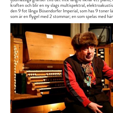
kraften och blir en ny slags multispektral, elektroakusti
den 9 fot långa Bösendorfer Imperial, som has 9 toner lä
som är en flygel med 2 stommar; en som spelas med hän