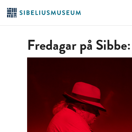
Hoppa
till
huvudinnehållet
Fredagar på Sibbe