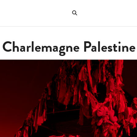
Sök
på
"Sök"
webbplatsen
: Charlemagne Palestine