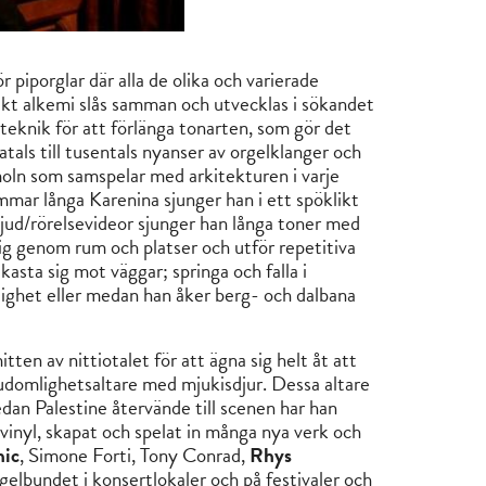
piporglar där alla de olika och varierade
 likt alkemi slås samman och utvecklas i sökandet
teknik för att förlänga tonarten, som gör det
tals till tusentals nyanser av orgelklanger och
mmoln som samspelar med arkitekturen i varje
mmar långa Karenina sjunger han i ett spöklikt
ljud/rörelsevideor sjunger han långa toner med
ig genom rum och platser och utför repetitiva
asta sig mot väggar; springa och falla i
tighet eller medan han åker berg- och dalbana
itten av nittiotalet för att ägna sig helt åt att
gudomlighetsaltare med mjukisdjur. Dessa altare
edan Palestine återvände till scenen har han
 vinyl, skapat och spelat in många nya verk och
nic
, Simone Forti, Tony Conrad,
Rhys
elbundet i konsertlokaler och på festivaler och