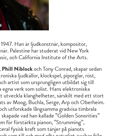
 1947. Han är ljudkonstnär, kompositör,
tnär. Palestine har studerat vid New York
c, och California Institute of the Arts.
,
Phill Niblock
och Tony Conrad, skapar sedan
oniska ljudkällor, klockspel, piporglar, röst,
 artist som ursprungligen utbildat sig till
ina egna verk som solist. Hans elektroniska
t utveckla klanghelheter, särskilt med ett stort
cklats av Moog, Buchla, Serge, Arp och Oberheim.
, och utforskade långsamma gradvisa timbrala
et skapade vad han kallade ”Golden Sonorities”
um för förstärkta pianon, ”Strumming”,
eral fysisk kraft som tänjer på pianots
 och som till och med ofta naturligt avviker från