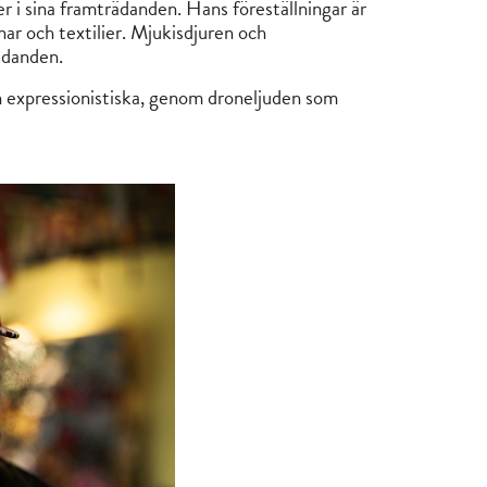
er i sina framträdanden. Hans föreställningar är
nar och textilier. Mjukisdjuren och
rädanden.
h expressionistiska, genom droneljuden som