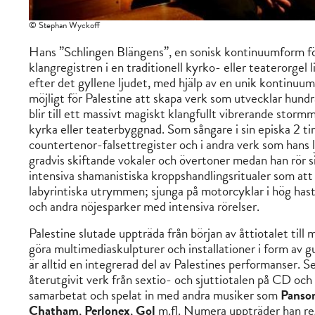
© Stephan Wyckoff
Hans ”Schlingen Blängens”, en sonisk kontinuumform för 
klangregistren i en traditionell kyrko- eller teaterorgel
efter det gyllene ljudet, med hjälp av en unik kontinuum
möjligt för Palestine att skapa verk som utvecklar hundra
blir till ett massivt magiskt klangfullt vibrerande stor
kyrka eller teaterbyggnad. Som sångare i sin episka 2 ti
countertenor-falsettregister och i andra verk som hans 
gradvis skiftande vokaler och övertoner medan han rör s
intensiva shamanistiska kroppshandlingsritualer som att k
labyrintiska utrymmen; sjunga på motorcyklar i hög has
och andra nöjesparker med intensiva rörelser.
Palestine slutade uppträda från början av åttiotalet till m
göra multimediaskulpturer och installationer i form av 
är alltid en integrerad del av Palestines performanser. S
återutgivit verk från sextio- och sjuttiotalen på CD och
samarbetat och spelat in med andra musiker som
Panso
Chatham
,
Perlonex
,
Gol
m.fl. Numera uppträder han reg