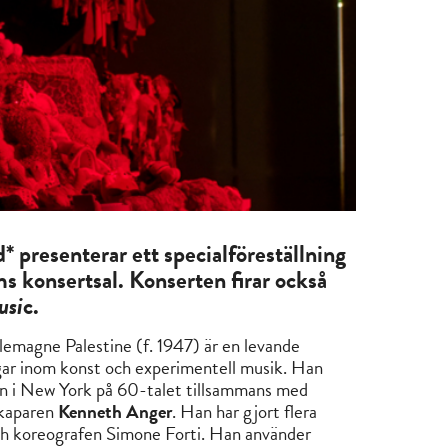
resenterar ett specialföreställning
s konsertsal. Konserten firar också
usi
c.
magne Palestine (f. 1947) är en levande
ngar inom konst och experimentell musik. Han
en i New York på 60-talet tillsammans med
skaparen
Kenneth Anger
. Han har gjort flera
och koreografen Simone Forti. Han använder