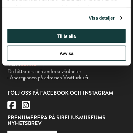
Tfn +358-(0) 50 337 6906
samlat in när du har använt deras tjänster.
Biskopsgatan 17, Åbo
Visa detaljer
Tillåt alla
Museikortet gäller på Sibeliusmuseum
Avvisa
Du hittar oss och andra sevärdheter
i Åboregionen på adressen Visitturku.fi
FÖLJ OSS PÅ FACEBOOK OCH INSTAGRAM
PRENUMERERA PÅ SIBELIUSMUSEUMS
NYHETSBREV