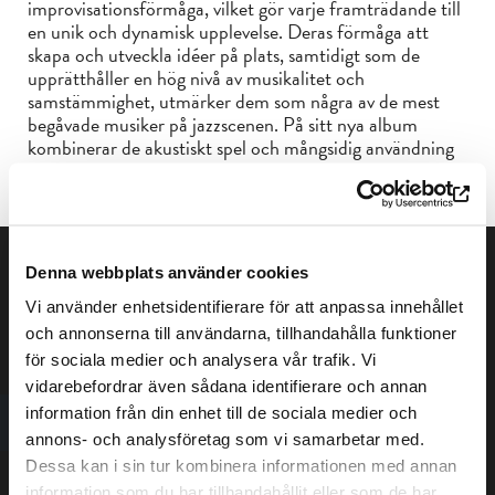
improvisationsförmåga, vilket gör varje framträdande till
en unik och dynamisk upplevelse. Deras förmåga att
skapa och utveckla idéer på plats, samtidigt som de
upprätthåller en hög nivå av musikalitet och
samstämmighet, utmärker dem som några av de mest
begåvade musiker på jazzscenen. På sitt nya album
kombinerar de akustiskt spel och mångsidig användning
av live-elektronik.
Denna webbplats använder cookies
Vi använder enhetsidentifierare för att anpassa innehållet
och annonserna till användarna, tillhandahålla funktioner
för sociala medier och analysera vår trafik. Vi
vidarebefordrar även sådana identifierare och annan
information från din enhet till de sociala medier och
Dataskyddsbeskrivning
annons- och analysföretag som vi samarbetar med.
Tillgänglighetsutlåtande
Dessa kan i sin tur kombinera informationen med annan
information som du har tillhandahållit eller som de har