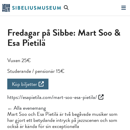
Hoppa
Sök
till
på
"Sök"
huvudinnehållet
webbplatsen
Fredagar på Sibbe: Mart Soo &
Esa Pietilä
Vuxen 25€
Studerande / pensionär 15€
Köp biljetter
https://esapietila.com/mart-soo-esa-pietila/
← Alla evenemang
Mart Soo och Esa Pietilä är två begåvade musiker som
har gjort ett betydande intryck på jazzscenen och som
också är kända för sin exceptionella