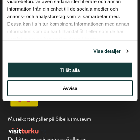
vidarebefordrar även sådana identifierare och annan
information från din enhet till de sociala medier och
annons- och analysföretag som vi samarbetar med.
Dessa kan i sin tur kombinera informationen med annan
information som du har tillhandahållit eller som de har
samlat in när du har använt deras tjänster.
Dataskyddsbeskrivning
Visa detaljer
Tillgänglighetsutlåtande
Tfn +358-(0) 50 337 6906
Tillåt alla
Biskopsgatan 17, Åbo
Avvisa
Museikortet gäller på Sibeliusmuseum
Du hittar oss och andra sevärdheter