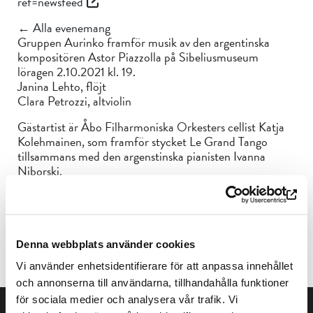
ref=newsfeed
← Alla evenemang
Gruppen Aurinko framför musik av den argentinska
kompositören Astor Piazzolla på Sibeliusmuseum
löragen 2.10.2021 kl. 19.
Janina Lehto, flöjt
Clara Petrozzi, altviolin
Gästartist är Åbo Filharmoniska Orkesters cellist Katja
Kolehmainen, som framför stycket Le Grand Tango
tillsammans med den argenstinska pianisten Ivanna
Niborski.
Konserten är en del av Iberofest 2021 -kulturfestivalen.
Biljetter 20/10€ vid dörren (kontant eller MobilePay)
Denna webbplats använder cookies
eller på förhand, före 25.9 via: musicaurinko@gmail.fi
Vi använder enhetsidentifierare för att anpassa innehållet
och annonserna till användarna, tillhandahålla funktioner
för sociala medier och analysera vår trafik. Vi