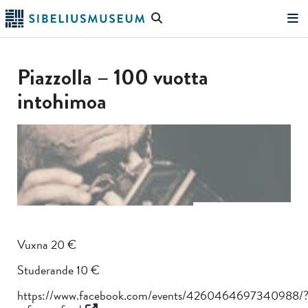
Hoppa
Sök
till
på
"Sök"
huvudinnehållet
webbplatsen
Piazzolla – 100 vuotta
intohimoa
Vuxna 20 €
Studerande 10 €
https://www.facebook.com/events/4260464697340988/