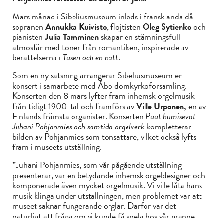
Mars månad i Sibeliusmuseum inleds i fransk anda då
sopranen
Annukka Kuivisto
, flöjtisten
Oleg Sytienko
och
pianisten
Julia Tamminen
skapar en stämningsfull
atmosfär med toner från romantiken, inspirerade av
berättelserna i
Tusen och en natt
.
Som en ny satsning arrangerar Sibeliusmuseum en
konsert i samarbete med Åbo domkyrkoförsamling.
Konserten den 8 mars lyfter fram inhemsk orgelmusik
från tidigt 1900-tal och framförs av
Ville Urponen,
en av
Finlands främsta organister. Konserten
Puut humisevat –
Juhani Pohjanmies och samtida orgelverk
kompletterar
bilden av Pohjanmies som tonsättare, vilket också lyfts
fram i museets utställning.
”Juhani Pohjanmies, som vår pågående utställning
presenterar, var en betydande inhemsk orgeldesigner och
komponerade även mycket orgelmusik. Vi ville låta hans
musik klinga under utställningen, men problemet var att
museet saknar fungerande orglar. Därför var det
naturligt att fråga om vi kunde få spela hos vår granne,