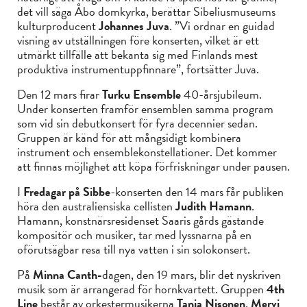
det vill säga Åbo domkyrka, berättar Sibeliusmuseums
kulturproducent
Johannes Juva
. ”Vi ordnar en guidad
visning av utställningen före konserten, vilket är ett
utmärkt tillfälle att bekanta sig med Finlands mest
produktiva instrumentuppfinnare”, fortsätter Juva.
Den 12 mars firar
Turku Ensemble
40-årsjubileum.
Under konserten framför ensemblen samma program
som vid sin debutkonsert för fyra decennier sedan.
Gruppen är känd för att mångsidigt kombinera
instrument och ensemblekonstellationer. Det kommer
att finnas möjlighet att köpa förfriskningar under pausen.
I
Fredagar på Sibbe
-konserten den 14 mars får publiken
höra den australiensiska cellisten
Judith Hamann
.
Hamann, konstnärsresidenset Saaris gårds gästande
kompositör och musiker, tar med lyssnarna på en
oförutsägbar resa till nya vatten i sin solokonsert.
På
Minna Canth-
dagen, den 19 mars, blir det nyskriven
musik som är arrangerad för hornkvartett. Gruppen
4th
Line
består av orkestermusikerna
Tanja Nisonen
,
Mervi