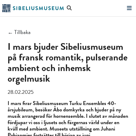
Hoppa
Sök
till
på
"Sök"
huvudinnehållet
webbplatsen
← Tillbaka
I mars bjuder Sibeliusmuseum
på fransk romantik, pulserande
ambient och inhemsk
orgelmusik
28.02.2025
I mars firar Sibeliusmuseum Turku Ensembles 40-
årsjubileum, besöker Åbo domkyrka och bjuder på ny
musik arrangerad för hornensemble. I slutet av månaden
fördjupar vi oss i ljusets och färgernas värld under en
kväll med ambient. Museets utställning om Juhani
Pohjanmies fortsätter till början av juni.