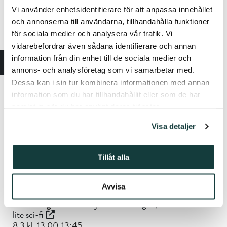
Tilläggsinformation:
Vi använder enhetsidentifierare för att anpassa innehållet
och annonserna till användarna, tillhandahålla funktioner
Kulturproducent Johannes Juva
för sociala medier och analysera vår trafik. Vi
tel. 050 409 6436
vidarebefordrar även sådana identifierare och annan
johannes.juva@stiftelsenabo.fi
information från din enhet till de sociala medier och
Biskopsgatan 17, 20500 Åbo
annons- och analysföretag som vi samarbetar med.
Dessa kan i sin tur kombinera informationen med annan
information som du har tillhandahållit eller som de har
Information om alla vårens konserter i Sibeliusmuseum
hittas på
webben
. Lippupiste debiterar en
samlat in när du har använt deras tjänster.
beställningsavgift (från 1,50 € + 0,65 % av
Visa detaljer
beställningen) för biljetter köpta via dem.
Tillåt alla
Sibbe Live!:
Berättelser ur tusen och en natt
5.3 kl. 19:00-20:00
15 € / 12 €
Avvisa
Kuratorn guidar
: J. Pohjanmies – Orglar, kanteler och
lite sci-fi
8.3 kl. 13.00-13:45