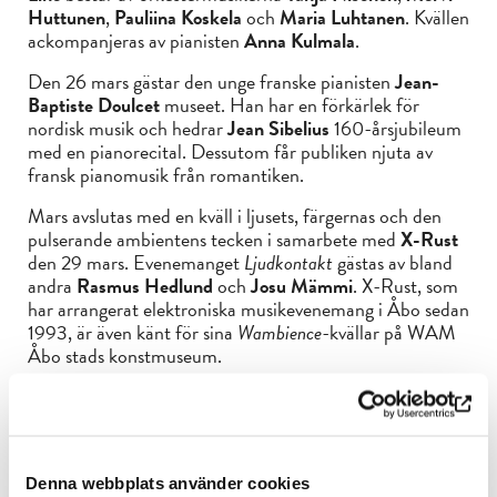
Huttunen
,
Pauliina Koskela
och
Maria Luhtanen
. Kvällen
ackompanjeras av pianisten
Anna Kulmala
.
Den 26 mars gästar den unge franske pianisten
Jean-
Baptiste Doulcet
museet. Han har en förkärlek för
nordisk musik och hedrar
Jean Sibelius
160-årsjubileum
med en pianorecital. Dessutom får publiken njuta av
fransk pianomusik från romantiken.
Mars avslutas med en kväll i ljusets, färgernas och den
pulserande ambientens tecken i samarbete med
X-Rust
den 29 mars. Evenemanget
Ljudkontakt
gästas av bland
andra
Rasmus Hedlund
och
Josu Mämmi
. X-Rust, som
har arrangerat elektroniska musikevenemang i Åbo sedan
1993, är även känt för sina
Wambience
-kvällar på WAM
Åbo stads konstmuseum.
Mer information och biljetter på
Sibeliusmuseums webb.
Denna webbplats använder cookies